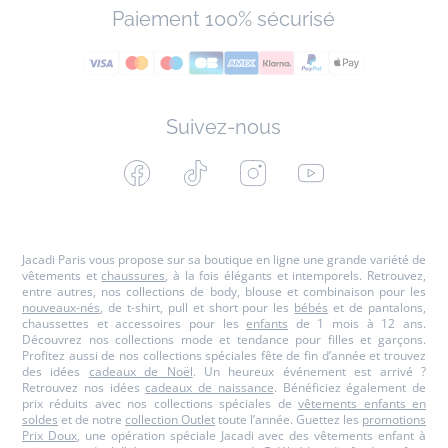
Paiement 100% sécurisé
Suivez-nous
Facebook
Tiktok
Instagram
Youtube
-
-
-
-
Jacadi
Jacadi
Jacadi
Jacadi
Paris
Paris
Paris
Paris
Jacadi Paris vous propose sur sa boutique en ligne une grande variété de
vêtements et
chaussures
, à la fois élégants et intemporels. Retrouvez,
entre autres, nos collections de body, blouse et combinaison pour les
nouveaux-nés
, de t-shirt, pull et short pour les
bébés
et de pantalons,
chaussettes et accessoires pour les
enfants
de 1 mois à 12 ans.
Découvrez nos collections mode et tendance pour filles et garçons.
Profitez aussi de nos collections spéciales fête de fin d’année et trouvez
des idées
cadeaux de Noël
. Un heureux événement est arrivé ?
Retrouvez nos idées
cadeaux de naissance
. Bénéficiez également de
prix réduits avec nos collections spéciales de
vêtements enfants en
soldes
et de notre
collection Outlet
toute l’année. Guettez les
promotions
Prix Doux
, une opération spéciale Jacadi avec des vêtements enfant à