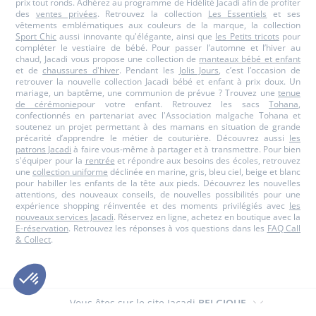
prix tout ronds. Adhérez au programme de Fidélité Jacadi afin de profiter
des
ventes privées
. Retrouvez la collection
Les Essentiels
et ses
vêtements emblématiques aux couleurs de la marque, la collection
Sport Chic
aussi innovante qu'élégante, ainsi que
les Petits tricots
pour
compléter le vestiaire de bébé. Pour passer l’automne et l’hiver au
chaud, Jacadi vous propose une collection de
manteaux bébé et enfant
et de
chaussures d'hiver
. Pendant les
Jolis Jours
, c’est l’occasion de
retrouver la nouvelle collection Jacadi bébé et enfant à prix doux. Un
mariage, un baptême, une communion de prévue ? Trouvez une
tenue
de cérémonie
pour votre enfant. Retrouvez les sacs
Tohana
,
confectionnés en partenariat avec l'Association malgache Tohana et
soutenez un projet permettant à des mamans en situation de grande
précarité d’apprendre le métier de couturière. Découvrez aussi
les
patrons Jacadi
à faire vous-même à partager et à transmettre. Pour bien
s'équiper pour la
rentrée
et répondre aux besoins des écoles, retrouvez
une
collection uniforme
déclinée en marine, gris, bleu ciel, beige et blanc
pour habiller les enfants de la tête aux pieds. Découvrez les nouvelles
attentions, des nouveaux conseils, de nouvelles possibilités pour une
expérience shopping réinventée et des moments privilégiés avec
les
nouveaux services Jacadi
. Réservez en ligne, achetez en boutique avec la
E-réservation
. Retrouvez les réponses à vos questions dans les
FAQ Call
& Collect
.
Vous êtes sur le site Jacadi
BELGIQUE