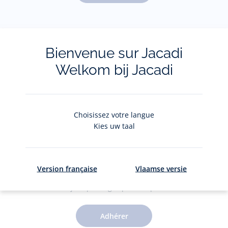
Pour plus d'informations sur vos données personnelles,
cliquez-
ici
.
Bienvenue sur Jacadi
Welkom bij Jacadi
Choisissez votre langue
Kies uw taal
Le Club Jacadi
Version française
Vlaamse versie
Des jolis privilèges pour 5€ par an
Adhérer