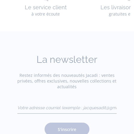
Le service client
Les livraison
à votre écoute
gratuites en
La newsletter
Restez informés des nouveautés Jacadi : ventes
privées, offres exclusives, nouvelles collections et
actualités
Votre adresse courriel
(exemple :
jacquesadit@gmail.com)
S'inscrire