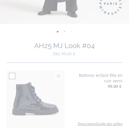
-
-
-
-
-
-
-
vue
vue
vue
vue
vue
vue
vue
AH25 MJ Look #04
01
02
03
04
05
06
07
Dès 99,00 €
Bottines enfant fille en
Ajouter à mes favori
cuir verni
99,00 €
Description
Guide des tailles