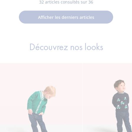
chaussettes
chaussettes
chaussettes
chaussettes
béb
32
articles consultés sur 36
01
02
03
bébé
bébé
bébé
bébé
gar
garçon
garçon
garçon
garçon
Afficher les derniers articles
Découvrez nos looks