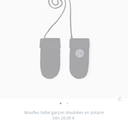
Ajo
Moufles
Moufles
au
bébé
bébé
Moufles bébé garçon doublées en polaire
pan
Dès
20,00 €
garçon
garçon
:
doublées
doublées
Mou