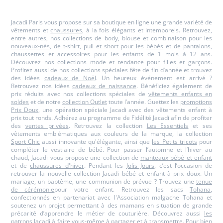
Paris
Paris
Paris
Paris
Jacadi Paris vous propose sur sa boutique en ligne une grande variété de
vêtements et
chaussures
, à la fois élégants et intemporels. Retrouvez,
entre autres, nos collections de body, blouse et combinaison pour les
nouveaux-nés
, de t-shirt, pull et short pour les
bébés
et de pantalons,
chaussettes et accessoires pour les
enfants
de 1 mois à 12 ans.
Découvrez nos collections mode et tendance pour filles et garçons.
Profitez aussi de nos collections spéciales fête de fin d’année et trouvez
des idées
cadeaux de Noël
. Un heureux événement est arrivé ?
Retrouvez nos idées
cadeaux de naissance
. Bénéficiez également de
prix réduits avec nos collections spéciales de
vêtements enfants en
soldes
et de notre
collection Outlet
toute l’année. Guettez les
promotions
Prix Doux
, une opération spéciale Jacadi avec des vêtements enfant à
prix tout ronds. Adhérez au programme de Fidélité Jacadi afin de profiter
des
ventes privées
. Retrouvez la collection
Les Essentiels
et ses
vêtements emblématiques aux couleurs de la marque, la collection
Sport Chic
aussi innovante qu'élégante, ainsi que
les Petits tricots
pour
compléter le vestiaire de bébé. Pour passer l’automne et l’hiver au
chaud, Jacadi vous propose une collection de
manteaux bébé et enfant
et de
chaussures d'hiver
. Pendant les
Jolis Jours
, c’est l’occasion de
retrouver la nouvelle collection Jacadi bébé et enfant à prix doux. Un
mariage, un baptême, une communion de prévue ? Trouvez une
tenue
de cérémonie
pour votre enfant. Retrouvez les sacs
Tohana
,
confectionnés en partenariat avec l'Association malgache Tohana et
soutenez un projet permettant à des mamans en situation de grande
précarité d’apprendre le métier de couturière. Découvrez aussi
les
patrons Jacadi
à faire vous-même à partager et à transmettre. Pour bien