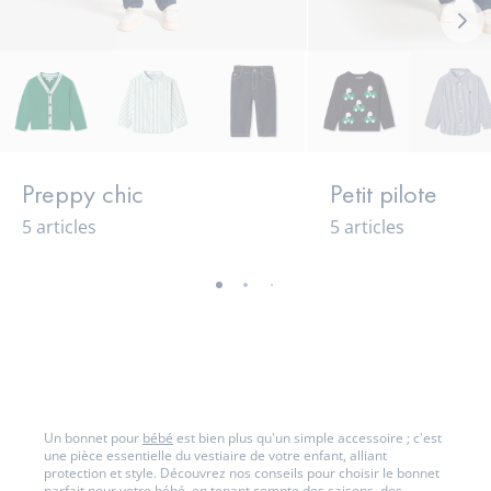
Loo
sui
Preppy chic
Petit pilote
5 articles
5 articles
-
-
-
-
-
-
-
-
-
-
vue
vue
vue
vue
vue
vue
vue
vue
vue
vue
01
02
03
04
05
06
07
08
09
010
Un bonnet pour
bébé
est bien plus qu'un simple accessoire ; c'est
une pièce essentielle du vestiaire de votre enfant, alliant
protection et style. Découvrez nos conseils pour choisir le bonnet
parfait pour votre bébé, en tenant compte des saisons, des