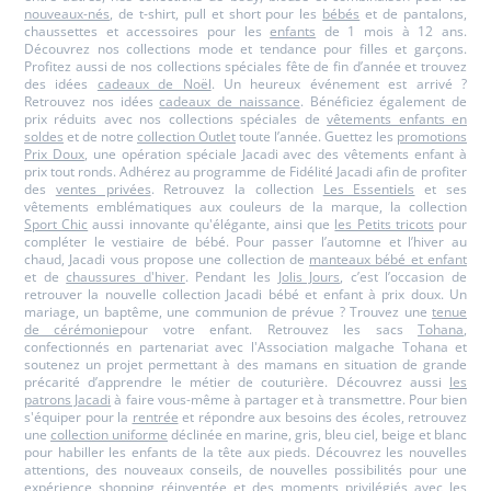
nouveaux-nés
, de t-shirt, pull et short pour les
bébés
et de pantalons,
chaussettes et accessoires pour les
enfants
de 1 mois à 12 ans.
Découvrez nos collections mode et tendance pour filles et garçons.
Profitez aussi de nos collections spéciales fête de fin d’année et trouvez
des idées
cadeaux de Noël
. Un heureux événement est arrivé ?
Retrouvez nos idées
cadeaux de naissance
. Bénéficiez également de
prix réduits avec nos collections spéciales de
vêtements enfants en
soldes
et de notre
collection Outlet
toute l’année. Guettez les
promotions
Prix Doux
, une opération spéciale Jacadi avec des vêtements enfant à
prix tout ronds. Adhérez au programme de Fidélité Jacadi afin de profiter
des
ventes privées
. Retrouvez la collection
Les Essentiels
et ses
vêtements emblématiques aux couleurs de la marque, la collection
Sport Chic
aussi innovante qu'élégante, ainsi que
les Petits tricots
pour
compléter le vestiaire de bébé. Pour passer l’automne et l’hiver au
chaud, Jacadi vous propose une collection de
manteaux bébé et enfant
et de
chaussures d'hiver
. Pendant les
Jolis Jours
, c’est l’occasion de
retrouver la nouvelle collection Jacadi bébé et enfant à prix doux. Un
mariage, un baptême, une communion de prévue ? Trouvez une
tenue
de cérémonie
pour votre enfant. Retrouvez les sacs
Tohana
,
confectionnés en partenariat avec l'Association malgache Tohana et
soutenez un projet permettant à des mamans en situation de grande
précarité d’apprendre le métier de couturière. Découvrez aussi
les
patrons Jacadi
à faire vous-même à partager et à transmettre. Pour bien
s'équiper pour la
rentrée
et répondre aux besoins des écoles, retrouvez
une
collection uniforme
déclinée en marine, gris, bleu ciel, beige et blanc
pour habiller les enfants de la tête aux pieds. Découvrez les nouvelles
attentions, des nouveaux conseils, de nouvelles possibilités pour une
expérience shopping réinventée et des moments privilégiés avec
les