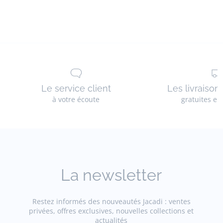
gilet
et
cardigan
Le service client
Les livraison
à votre écoute
gratuites en
La newsletter
Restez informés des nouveautés Jacadi : ventes
privées, offres exclusives, nouvelles collections et
actualités