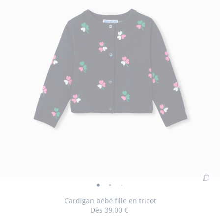
Ajo
Cardigan
Cardigan
Cardigan
Cardigan
au
bébé
bébé
bébé
bébé
Cardigan bébé fille en tricot
pan
Dès
39,00 €
fille
fille
fille
fille
: