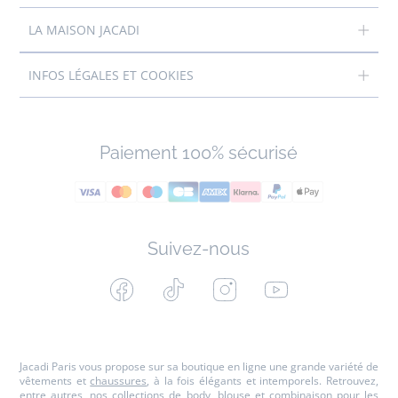
LA MAISON JACADI
INFOS LÉGALES ET COOKIES
Paiement 100% sécurisé
Suivez-nous
Facebook
Tiktok
Instagram
Youtube
-
-
-
-
Jacadi
Jacadi
Jacadi
Jacadi
Paris
Paris
Paris
Paris
Jacadi Paris vous propose sur sa boutique en ligne une grande variété de
vêtements et
chaussures
, à la fois élégants et intemporels. Retrouvez,
entre autres, nos collections de body, blouse et combinaison pour les