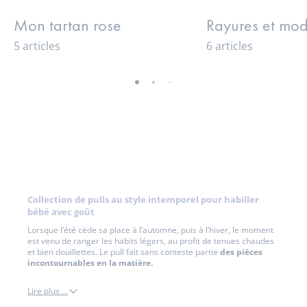
Mon tartan rose
Rayures et mod
5 articles
6 articles
-
-
-
-
-
-
-
-
-
-
vue
vue
vue
vue
vue
vue
vue
vue
vue
vue
01
02
03
04
05
06
07
08
09
010
Collection de pulls au style intemporel pour habiller
bébé avec goût
Lorsque l’été cède sa place à l’automne, puis à l’hiver, le moment
est venu de ranger les habits légers, au profit de tenues chaudes
et bien douillettes. Le pull fait sans conteste partie
des pièces
incontournables en la matière.
Lire plus ...
pull