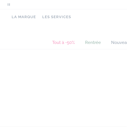
Mettre
en
LA MARQUE
LES SERVICES
pause
le
défilement
des
Tout à -50%
Rentrée
Nouvea
messages