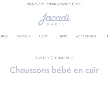
Tout à -50% sur l'été*
Nouvelle collection Automne-Hiver !
Collection denim pour looks chic
Livraison offerte à domicile dès 90€*
Page
Tout à -50% sur l'été*
d'accueil
Nouvelle collection Automne-Hiver !
Jacadi
utés
Cadeaux
Bébé
Enfant
Accessoires
C
Accueil
Chaussures
Chaussons bébé en cuir