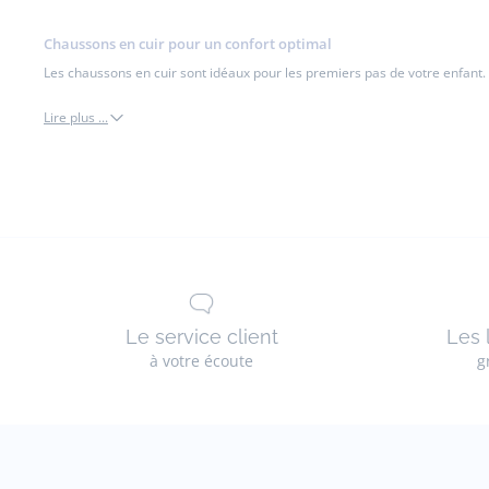
Chaussons en cuir pour un confort optimal
Les chaussons en cuir sont idéaux pour les premiers pas de votre enfant.
Lire plus ...
Chaussons
bébé
en
cuir
Le service client
Les 
à votre écoute
g