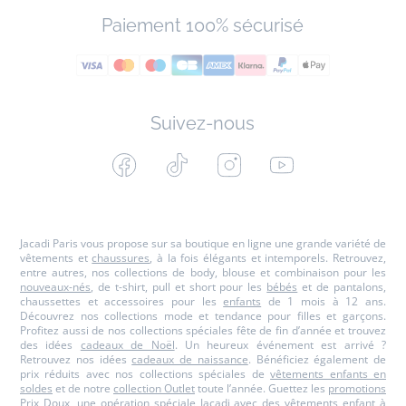
Paiement 100% sécurisé
Suivez-nous
Facebook
Tiktok
Instagram
Youtube
-
-
-
-
Jacadi
Jacadi
Jacadi
Jacadi
Paris
Paris
Paris
Paris
Jacadi Paris vous propose sur sa boutique en ligne une grande variété de
vêtements et
chaussures
, à la fois élégants et intemporels. Retrouvez,
entre autres, nos collections de body, blouse et combinaison pour les
nouveaux-nés
, de t-shirt, pull et short pour les
bébés
et de pantalons,
chaussettes et accessoires pour les
enfants
de 1 mois à 12 ans.
Découvrez nos collections mode et tendance pour filles et garçons.
Profitez aussi de nos collections spéciales fête de fin d’année et trouvez
des idées
cadeaux de Noël
. Un heureux événement est arrivé ?
Retrouvez nos idées
cadeaux de naissance
. Bénéficiez également de
prix réduits avec nos collections spéciales de
vêtements enfants en
soldes
et de notre
collection Outlet
toute l’année. Guettez les
promotions
Prix Doux
, une opération spéciale Jacadi avec des vêtements enfant à