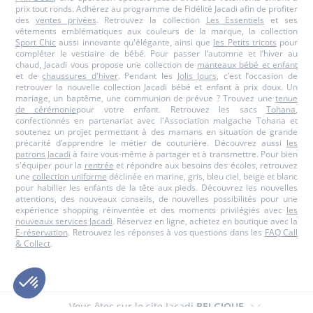
prix tout ronds. Adhérez au programme de Fidélité Jacadi afin de profiter
des
ventes privées
. Retrouvez la collection
Les Essentiels
et ses
vêtements emblématiques aux couleurs de la marque, la collection
Sport Chic
aussi innovante qu'élégante, ainsi que
les Petits tricots
pour
compléter le vestiaire de bébé. Pour passer l’automne et l’hiver au
chaud, Jacadi vous propose une collection de
manteaux bébé et enfant
et de
chaussures d'hiver
. Pendant les
Jolis Jours
, c’est l’occasion de
retrouver la nouvelle collection Jacadi bébé et enfant à prix doux. Un
mariage, un baptême, une communion de prévue ? Trouvez une
tenue
de cérémonie
pour votre enfant. Retrouvez les sacs
Tohana
,
confectionnés en partenariat avec l'Association malgache Tohana et
soutenez un projet permettant à des mamans en situation de grande
précarité d’apprendre le métier de couturière. Découvrez aussi
les
patrons Jacadi
à faire vous-même à partager et à transmettre. Pour bien
s'équiper pour la
rentrée
et répondre aux besoins des écoles, retrouvez
une
collection uniforme
déclinée en marine, gris, bleu ciel, beige et blanc
pour habiller les enfants de la tête aux pieds. Découvrez les nouvelles
attentions, des nouveaux conseils, de nouvelles possibilités pour une
expérience shopping réinventée et des moments privilégiés avec
les
nouveaux services Jacadi
. Réservez en ligne, achetez en boutique avec la
E-réservation
. Retrouvez les réponses à vos questions dans les
FAQ Call
& Collect
.
Vous êtes sur le site Jacadi
BELGIQUE