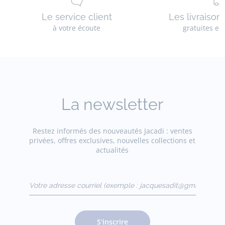
Le service client
Les livraison
à votre écoute
gratuites en
La newsletter
Restez informés des nouveautés Jacadi : ventes
privées, offres exclusives, nouvelles collections et
actualités
Votre adresse courriel
(exemple :
jacquesadit@gmail.com)
S'inscrire