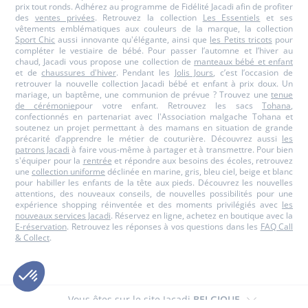
prix tout ronds. Adhérez au programme de Fidélité Jacadi afin de profiter
des
ventes privées
. Retrouvez la collection
Les Essentiels
et ses
vêtements emblématiques aux couleurs de la marque, la collection
Sport Chic
aussi innovante qu'élégante, ainsi que
les Petits tricots
pour
compléter le vestiaire de bébé. Pour passer l’automne et l’hiver au
chaud, Jacadi vous propose une collection de
manteaux bébé et enfant
et de
chaussures d'hiver
. Pendant les
Jolis Jours
, c’est l’occasion de
retrouver la nouvelle collection Jacadi bébé et enfant à prix doux. Un
mariage, un baptême, une communion de prévue ? Trouvez une
tenue
de cérémonie
pour votre enfant. Retrouvez les sacs
Tohana
,
confectionnés en partenariat avec l'Association malgache Tohana et
soutenez un projet permettant à des mamans en situation de grande
précarité d’apprendre le métier de couturière. Découvrez aussi
les
patrons Jacadi
à faire vous-même à partager et à transmettre. Pour bien
s'équiper pour la
rentrée
et répondre aux besoins des écoles, retrouvez
une
collection uniforme
déclinée en marine, gris, bleu ciel, beige et blanc
pour habiller les enfants de la tête aux pieds. Découvrez les nouvelles
attentions, des nouveaux conseils, de nouvelles possibilités pour une
expérience shopping réinventée et des moments privilégiés avec
les
nouveaux services Jacadi
. Réservez en ligne, achetez en boutique avec la
E-réservation
. Retrouvez les réponses à vos questions dans les
FAQ Call
& Collect
.
Vous êtes sur le site Jacadi
BELGIQUE