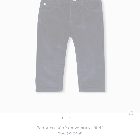
Ajo
Pantalon
Pantalon
Pantalon
Pantalon
au
bébé
bébé
bébé
bébé
Pantalon bébé en velours côtelé
pan
Dès
29,00 €
en
en
en
en
: