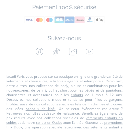
Paiement 100% sécurisé
Suivez-nous
Facebook
Tiktok
Instagram
Youtube
-
-
-
-
Jacadi
Jacadi
Jacadi
Jacadi
Paris
Paris
Paris
Paris
Jacadi Paris vous propose sur sa boutique en ligne une grande variété de
vêtements et
chaussures
, à la fois élégants et intemporels. Retrouvez,
entre autres, nos collections de body, blouse et combinaison pour les
nouveaux-nés
, de t-shirt, pull et short pour les
bébés
et de pantalons,
chaussettes et accessoires pour les
enfants
de 1 mois à 12 ans.
Découvrez nos collections mode et tendance pour filles et garçons.
Profitez aussi de nos collections spéciales fête de fin d’année et trouvez
des idées
cadeaux de Noël
. Un heureux événement est arrivé ?
Retrouvez nos idées
cadeaux de naissance
. Bénéficiez également de
prix réduits avec nos collections spéciales de
vêtements enfants en
soldes
et de notre
collection Outlet
toute l’année. Guettez les
promotions
Prix Doux
, une opération spéciale Jacadi avec des vêtements enfant à