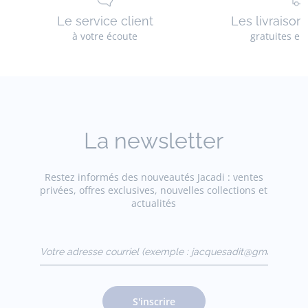
Le service client
Les livraison
à votre écoute
gratuites en
La newsletter
Restez informés des nouveautés Jacadi : ventes
privées, offres exclusives, nouvelles collections et
actualités
Votre adresse courriel
(exemple :
jacquesadit@gmail.com)
S'inscrire