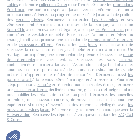
soldes
et de notre
collection Outlet
toute l’année. Guettez les
promotions
Prix Doux
, une opération spéciale Jacadi avec des vêtements enfant à
prix tout ronds. Adhérez au programme de Fidélité Jacadi afin de profiter
des
ventes privées
. Retrouvez la collection
Les Essentiels
et ses
vêtements emblématiques aux couleurs de la marque, la collection
Sport Chic
aussi innovante qu'élégante, ainsi que
les Petits tricots
pour
compléter le vestiaire de bébé. Pour passer l’automne et l’hiver au
chaud, Jacadi vous propose une collection de
manteaux bébé et enfant
et de
chaussures d'hiver
. Pendant les
Jolis Jours
, c’est l’occasion de
retrouver la nouvelle collection Jacadi bébé et enfant à prix doux. Un
mariage, un baptême, une communion de prévue ? Trouvez une
tenue
de cérémonie
pour votre enfant. Retrouvez les sacs
Tohana
,
confectionnés en partenariat avec l'Association malgache Tohana et
soutenez un projet permettant à des mamans en situation de grande
précarité d’apprendre le métier de couturière. Découvrez aussi
les
patrons Jacadi
à faire vous-même à partager et à transmettre. Pour bien
s'équiper pour la
rentrée
et répondre aux besoins des écoles, retrouvez
une
collection uniforme
déclinée en marine, gris, bleu ciel, beige et blanc
pour habiller les enfants de la tête aux pieds. Découvrez les nouvelles
attentions, des nouveaux conseils, de nouvelles possibilités pour une
expérience shopping réinventée et des moments privilégiés avec
les
nouveaux services Jacadi
. Réservez en ligne, achetez en boutique avec la
E-réservation
. Retrouvez les réponses à vos questions dans les
FAQ Call
& Collect
.