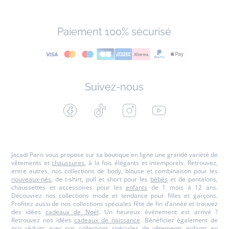
Paiement 100% sécurisé
Suivez-nous
Facebook
Tiktok
Instagram
Youtube
-
-
-
-
Jacadi
Jacadi
Jacadi
Jacadi
Paris
Paris
Paris
Paris
Jacadi Paris vous propose sur sa boutique en ligne une grande variété de
vêtements et
chaussures
, à la fois élégants et intemporels. Retrouvez,
entre autres, nos collections de body, blouse et combinaison pour les
nouveaux-nés
, de t-shirt, pull et short pour les
bébés
et de pantalons,
chaussettes et accessoires pour les
enfants
de 1 mois à 12 ans.
Découvrez nos collections mode et tendance pour filles et garçons.
Profitez aussi de nos collections spéciales fête de fin d’année et trouvez
des idées
cadeaux de Noël
. Un heureux événement est arrivé ?
Retrouvez nos idées
cadeaux de naissance
. Bénéficiez également de
prix réduits avec nos collections spéciales de
vêtements enfants en