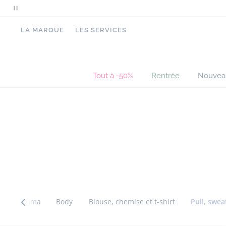
Mettre
en
LA MARQUE
LES SERVICES
pause
le
défilement
des
Tout à -50%
Rentrée
Nouvea
messages
Passer
Passer
la
la
navigation
navigation
inter
inter
catégorie
catégorie
r
Pyjama
Body
Blouse, chemise et t-shirt
Pull, swea
Passer
Passer
Catégorie
la
la
précédente