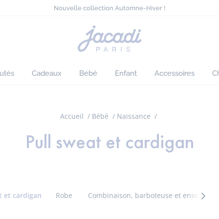
Tout à -50% sur l'été*
Nouvelle collection Automne-Hiver !
Collection denim pour looks chic
Livraison offerte à domicile dès 90€*
Page
Tout à -50% sur l'été*
d'accueil
Nouvelle collection Automne-Hiver !
Jacadi
utés
Cadeaux
Bébé
Enfant
Accessoires
C
Accueil
Bébé
Naissance
Pull sweat et cardigan
t et cardigan
Robe
Combinaison, barboteuse et ensemble
Caté
suiva