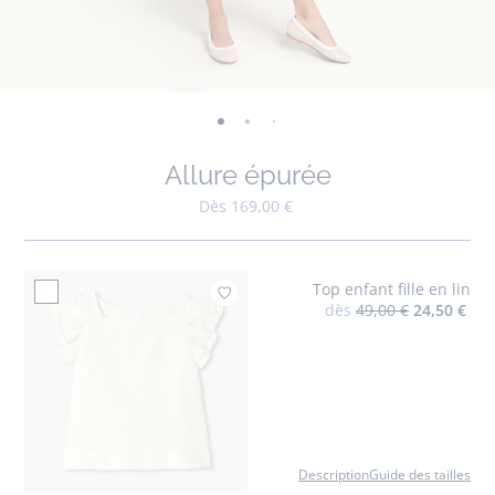
-
-
-
-
-
-
-
-
-
-
-
vue
vue
vue
vue
vue
vue
vue
vue
vue
vue
v
Allure épurée
01
02
03
04
05
06
07
08
09
010
0
Dès 169,00 €
Top enfant fille en lin
Ajouter à mes favoris : T
dès
49,00 €
24,50 €
Description
Guide des tailles