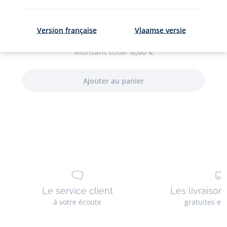
raphia
enfant
fille
Version française
Vlaamse versie
0
article(s) sélectionné(s)
Montant total
0,00 €
Le service client
Les livraison
à votre écoute
gratuites en