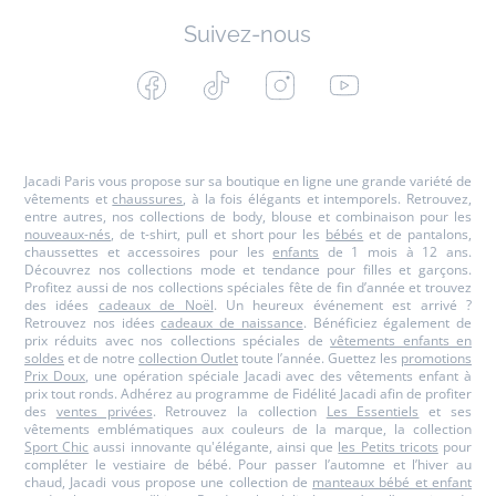
Suivez-nous
Facebook
Tiktok
Instagram
Youtube
-
-
-
-
Jacadi
Jacadi
Jacadi
Jacadi
Paris
Paris
Paris
Paris
Jacadi Paris vous propose sur sa boutique en ligne une grande variété de
vêtements et
chaussures
, à la fois élégants et intemporels. Retrouvez,
entre autres, nos collections de body, blouse et combinaison pour les
nouveaux-nés
, de t-shirt, pull et short pour les
bébés
et de pantalons,
chaussettes et accessoires pour les
enfants
de 1 mois à 12 ans.
Découvrez nos collections mode et tendance pour filles et garçons.
Profitez aussi de nos collections spéciales fête de fin d’année et trouvez
des idées
cadeaux de Noël
. Un heureux événement est arrivé ?
Retrouvez nos idées
cadeaux de naissance
. Bénéficiez également de
prix réduits avec nos collections spéciales de
vêtements enfants en
soldes
et de notre
collection Outlet
toute l’année. Guettez les
promotions
Prix Doux
, une opération spéciale Jacadi avec des vêtements enfant à
prix tout ronds. Adhérez au programme de Fidélité Jacadi afin de profiter
des
ventes privées
. Retrouvez la collection
Les Essentiels
et ses
vêtements emblématiques aux couleurs de la marque, la collection
Sport Chic
aussi innovante qu'élégante, ainsi que
les Petits tricots
pour
compléter le vestiaire de bébé. Pour passer l’automne et l’hiver au
chaud, Jacadi vous propose une collection de
manteaux bébé et enfant