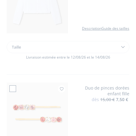
Description
Guide des tailles
Taille
Taille
Cardigan
court
Livraison estimée entre le 12/08/26 et le 14/08/26
enfant
fille
Duo de pinces dorées
Ajouter à mes favor
enfant fille
dès
15,00 €
7,50 €