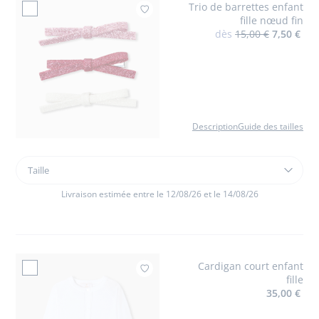
Trio de barrettes enfant
Ajouter à mes favor
fille nœud fin
dès
15,00 €
7,50 €
Description
Guide des tailles
Taille
Taille
Trio
de
Livraison estimée entre le 12/08/26 et le 14/08/26
barrettes
enfant
fille
nœud
Cardigan court enfant
fin
Ajouter à mes favoris 
fille
35,00 €