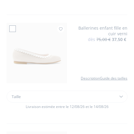
fille
en
lin
Ballerines enfant fille en
Ajouter à mes favori
cuir verni
dès
75,00 €
37,50 €
Description
Guide des tailles
Taille
Taille
Ballerines
enfant
Livraison estimée entre le 12/08/26 et le 14/08/26
fille
en
cuir
verni