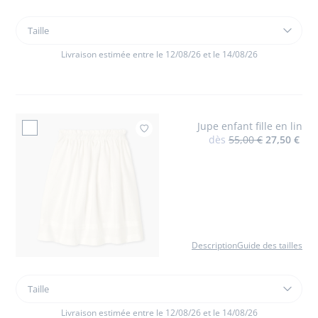
Taille
Taille
Top
enfant
Livraison estimée entre le 12/08/26 et le 14/08/26
fille
en
lin
Jupe enfant fille en lin
Ajouter à mes favoris : J
dès
55,00 €
27,50 €
Description
Guide des tailles
Taille
Taille
Jupe
enfant
Livraison estimée entre le 12/08/26 et le 14/08/26