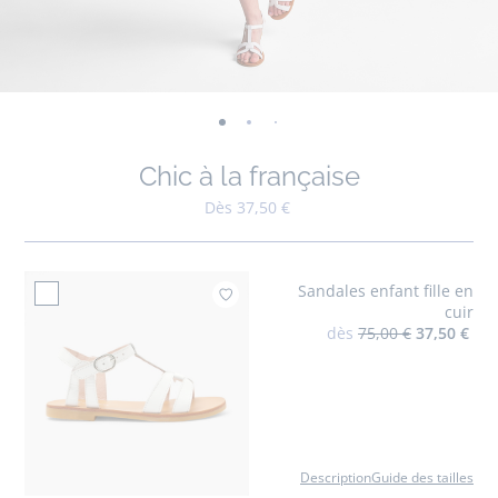
-
-
-
-
-
-
-
-
vue
vue
vue
vue
vue
vue
vue
vue
Chic à la française
01
02
03
04
05
06
07
08
Dès 37,50 €
Sandales enfant fille en
Ajouter à mes favoris 
cuir
dès
75,00 €
37,50 €
Description
Guide des tailles