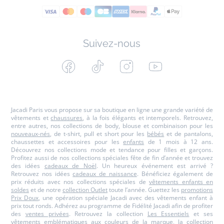
Suivez-nous
Facebook
Tiktok
Instagram
Youtube
-
-
-
-
Jacadi
Jacadi
Jacadi
Jacadi
Paris
Paris
Paris
Paris
Jacadi Paris vous propose sur sa boutique en ligne une grande variété de
vêtements et
chaussures
, à la fois élégants et intemporels. Retrouvez,
entre autres, nos collections de body, blouse et combinaison pour les
nouveaux-nés
, de t-shirt, pull et short pour les
bébés
et de pantalons,
chaussettes et accessoires pour les
enfants
de 1 mois à 12 ans.
Découvrez nos collections mode et tendance pour filles et garçons.
Profitez aussi de nos collections spéciales fête de fin d’année et trouvez
des idées
cadeaux de Noël
. Un heureux événement est arrivé ?
Retrouvez nos idées
cadeaux de naissance
. Bénéficiez également de
prix réduits avec nos collections spéciales de
vêtements enfants en
soldes
et de notre
collection Outlet
toute l’année. Guettez les
promotions
Prix Doux
, une opération spéciale Jacadi avec des vêtements enfant à
prix tout ronds. Adhérez au programme de Fidélité Jacadi afin de profiter
des
ventes privées
. Retrouvez la collection
Les Essentiels
et ses
vêtements emblématiques aux couleurs de la marque, la collection