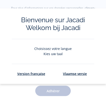
Pour plus d'informations sur vos données personnelles,
cliquez-
ici
.
Bienvenue sur Jacadi
Welkom bij Jacadi
Choisissez votre langue
Kies uw taal
Le Club Jacadi
Version française
Vlaamse versie
Des jolis privilèges pour 5€ par an
Adhérer