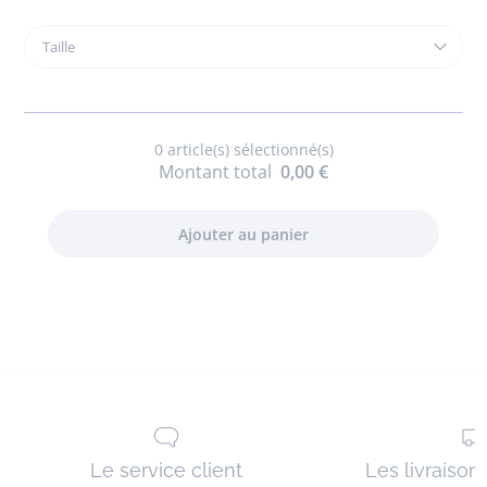
Taille
Taille
Sandales
enfant
fille
en
0
article(s) sélectionné(s)
cuir
Montant total
0,00 €
Le service client
Les livraison