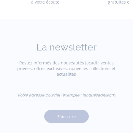
à votre écoute
gratuites en
La newsletter
Restez informés des nouveautés Jacadi : ventes
privées, offres exclusives, nouvelles collections et
actualités
Votre adresse courriel
(exemple :
jacquesadit@gmail.com)
S'inscrire