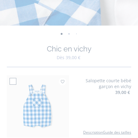
-
-
-
-
-
-
vue
vue
vue
vue
vue
vue
Chic en vichy
01
02
03
04
05
06
Dès 39,00 €
Salopette courte bébé
Ajouter à mes favo
garçon en vichy
39,00 €
Description
Guide des tailles