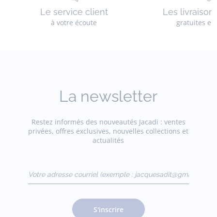
Le service client
Les livraison
à votre écoute
gratuites en
La newsletter
Restez informés des nouveautés Jacadi : ventes
privées, offres exclusives, nouvelles collections et
actualités
Votre adresse courriel
(exemple :
jacquesadit@gmail.com)
S'inscrire