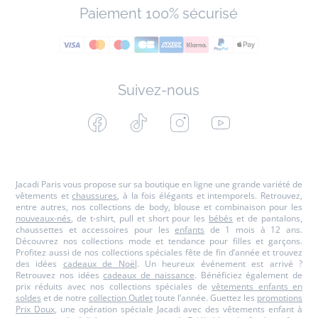
Paiement 100% sécurisé
Suivez-nous
Facebook
Tiktok
Instagram
Youtube
-
-
-
-
Jacadi
Jacadi
Jacadi
Jacadi
Paris
Paris
Paris
Paris
Jacadi Paris vous propose sur sa boutique en ligne une grande variété de
vêtements et
chaussures
, à la fois élégants et intemporels. Retrouvez,
entre autres, nos collections de body, blouse et combinaison pour les
nouveaux-nés
, de t-shirt, pull et short pour les
bébés
et de pantalons,
chaussettes et accessoires pour les
enfants
de 1 mois à 12 ans.
Découvrez nos collections mode et tendance pour filles et garçons.
Profitez aussi de nos collections spéciales fête de fin d’année et trouvez
des idées
cadeaux de Noël
. Un heureux événement est arrivé ?
Retrouvez nos idées
cadeaux de naissance
. Bénéficiez également de
prix réduits avec nos collections spéciales de
vêtements enfants en
soldes
et de notre
collection Outlet
toute l’année. Guettez les
promotions
Prix Doux
, une opération spéciale Jacadi avec des vêtements enfant à