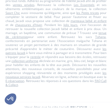
prix tout ronds. Adhérez au programme de Fidélité Jacadi afin de profiter
des
ventes privées
. Retrouvez la collection
Les Essentiels
et ses
vêtements emblématiques aux couleurs de la marque, la collection
Sport Chic
aussi innovante qu'élégante, ainsi que
les Petits tricots
pour
compléter le vestiaire de bébé. Pour passer l’automne et l’hiver au
chaud, Jacadi vous propose une collection de
manteaux bébé et enfant
et de
chaussures d'hiver
. Pendant les
Jolis Jours
, c’est l’occasion de
retrouver la nouvelle collection Jacadi bébé et enfant à prix doux. Un
mariage, un baptême, une communion de prévue ? Trouvez une
tenue
de cérémonie
pour votre enfant. Retrouvez les sacs
Tohana
,
confectionnés en partenariat avec l'Association malgache Tohana et
soutenez un projet permettant à des mamans en situation de grande
précarité d’apprendre le métier de couturière. Découvrez aussi
les
patrons Jacadi
à faire vous-même à partager et à transmettre. Pour bien
s'équiper pour la
rentrée
et répondre aux besoins des écoles, retrouvez
une
collection uniforme
déclinée en marine, gris, bleu ciel, beige et blanc
pour habiller les enfants de la tête aux pieds. Découvrez les nouvelles
attentions, des nouveaux conseils, de nouvelles possibilités pour une
expérience shopping réinventée et des moments privilégiés avec
les
nouveaux services Jacadi
. Réservez en ligne, achetez en boutique avec la
E-réservation
. Retrouvez les réponses à vos questions dans les
FAQ Call
& Collect
.
Vous êtes sur le site Jacadi
BELGIQUE