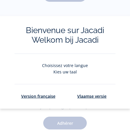
Pour plus d'informations sur vos données personnelles,
cliquez-
ici
.
Bienvenue sur Jacadi
Welkom bij Jacadi
Choisissez votre langue
Kies uw taal
Le Club Jacadi
Version française
Vlaamse versie
Des jolis privilèges pour 5€ par an
Adhérer