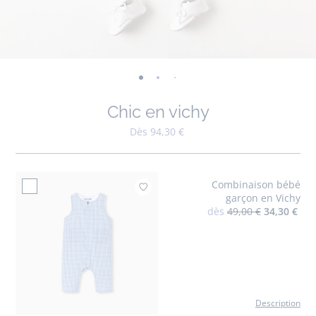
-
-
-
-
-
-
-
-
-
-
-
vue
vue
vue
vue
vue
vue
vue
vue
vue
vue
v
Chic en vichy
01
02
03
04
05
06
07
08
09
010
0
Dès 94,30 €
Combinaison bébé
Ajouter à mes favo
garçon en Vichy
dès
49,00 €
34,30 €
Description