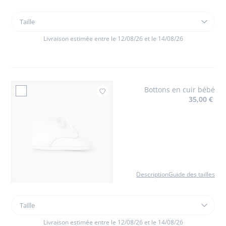
Taille
Taille
Combinaison
bébé
Livraison estimée entre le 12/08/26 et le 14/08/26
garçon
en
Vichy
Bottons en cuir bébé
Ajouter à mes favoris :
35,00 €
Description
Guide des tailles
Taille
Taille
Bottons
en
Livraison estimée entre le 12/08/26 et le 14/08/26