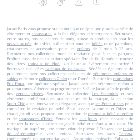
Facebook
Tiktok
Instagram
Youtube
-
-
-
-
Jacadi
Jacadi
Jacadi
Jacadi
Paris
Paris
Paris
Paris
Jacadi Paris vous propose sur sa boutique en ligne une grande variété de
vêtements et
chaussures
, à la fois élégants et intemporels. Retrouvez,
entre autres, nos collections de body, blouse et combinaison pour les
nouveaux-nés
, de t-shirt, pull et short pour les
bébés
et de pantalons,
chaussettes et accessoires pour les
enfants
de 1 mois à 12 ans.
Découvrez nos collections mode et tendance pour filles et garçons.
Profitez aussi de nos collections spéciales fête de fin d’année et trouvez
des idées
cadeaux de Noël
. Un heureux événement est arrivé ?
Retrouvez nos idées
cadeaux de naissance
. Bénéficiez également de
prix réduits avec nos collections spéciales de
vêtements enfants en
soldes
et de notre
collection Outlet
toute l’année. Guettez les
promotions
Prix Doux
, une opération spéciale Jacadi avec des vêtements enfant à
prix tout ronds. Adhérez au programme de Fidélité Jacadi afin de profiter
des
ventes privées
. Retrouvez la collection
Les Essentiels
et ses
vêtements emblématiques aux couleurs de la marque, la collection
Sport Chic
aussi innovante qu'élégante, ainsi que
les Petits tricots
pour
compléter le vestiaire de bébé. Pour passer l’automne et l’hiver au
chaud, Jacadi vous propose une collection de
manteaux bébé et enfant
et de
chaussures d'hiver
. Pendant les
Jolis Jours
, c’est l’occasion de
retrouver la nouvelle collection Jacadi bébé et enfant à prix doux. Un
mariage, un baptême, une communion de prévue ? Trouvez une
tenue
de cérémonie
pour votre enfant. Retrouvez les sacs
Tohana
,
confectionnés en partenariat avec l'Association malgache Tohana et