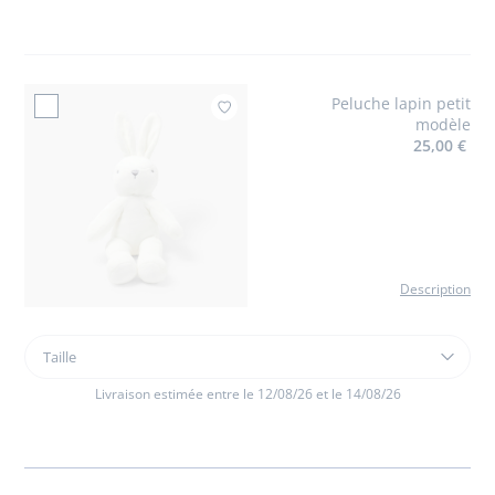
cuir
bébé
Peluche lapin petit
Ajouter à mes favoris
modèle
25,00 €
Description
Taille
Taille
Peluche
lapin
Livraison estimée entre le 12/08/26 et le 14/08/26
petit
modèle