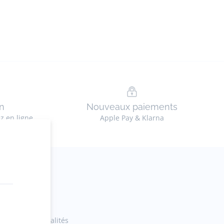
n
Nouveaux paiements
ez en ligne
Apple Pay & Klarna
ections et actualités