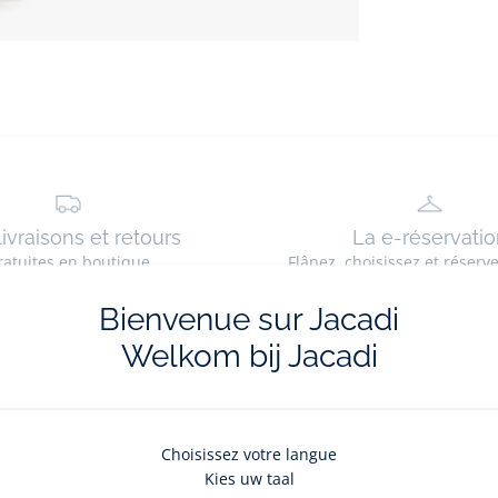
livraisons et retours
La e-réservatio
ratuites en boutique
Flânez, choisissez et réserv
Bienvenue sur Jacadi
Welkom bij Jacadi
La newsletter
Choisissez votre langue
Kies uw taal
nouveautés Jacadi : ventes privées, offres exclusives, nouvelles coll