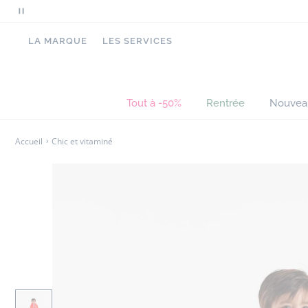
Mettre
en
LA MARQUE
LES SERVICES
pause
le
défilement
des
Tout à -50%
Rentrée
Nouvea
messages
Accueil
Chic et vitaminé