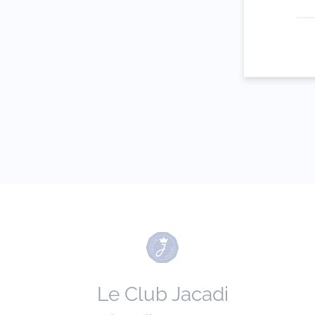
Votre adresse 
(exemple :
jacquesadit@
Le Club Jacadi