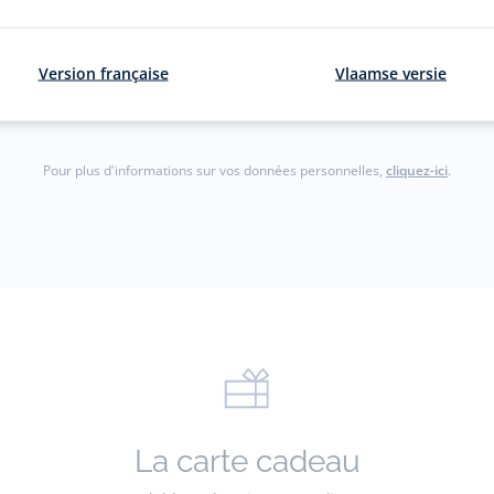
courriel
S'inscrir
Version française
Vlaamse versie
gmail.com)
Pour plus d'informations sur vos données personnelles,
cliquez-ici
.
La carte cadeau