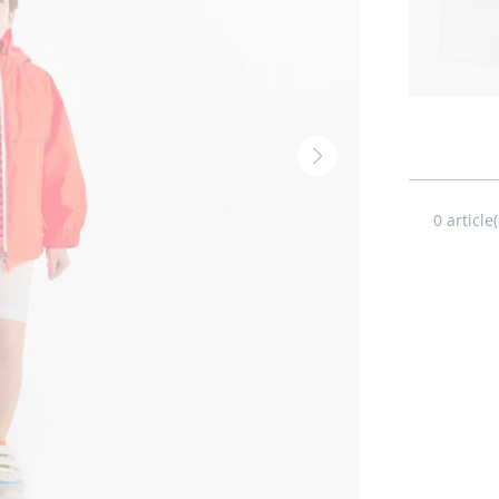
Volgende
thumbnail
-
0
article(
Produit