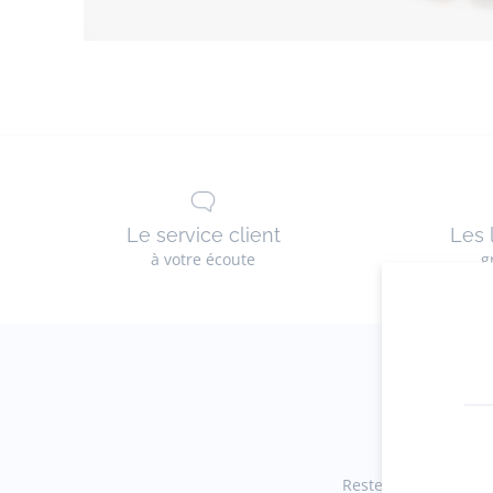
Le service client
Les 
à votre écoute
g
Restez informés des 