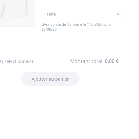
Taille
Taille
Short
bébé
Livraison estimée entre le 11/08/26 et le
13/08/26
garçon
en
coton
Montant total
0,00 €
s) sélectionné(s)