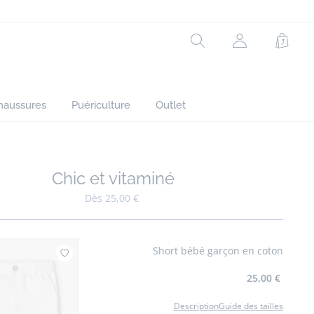
Rechercher
Mon
Panie
compte
(non
connecté)
haussures
Puériculture
Outlet
Chic et vitaminé
Ajouter à mes favoris : Chic et vitaminé
Dès 25,00 €
Short bébé garçon en coton
Ajouter à mes favoris : Short bébé garçon en c
25,00 €
Description
Guide des tailles