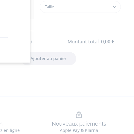
Taille
Taille
Cardigan
bébé
fille
esprit
teddy
Montant total
0,00 €
s) sélectionné(s)
n
Nouveaux paiements
ez en ligne
Apple Pay & Klarna