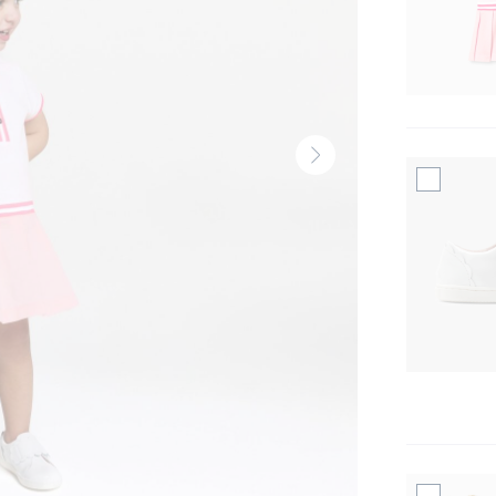
Volgende
thumbnail
-
Produit