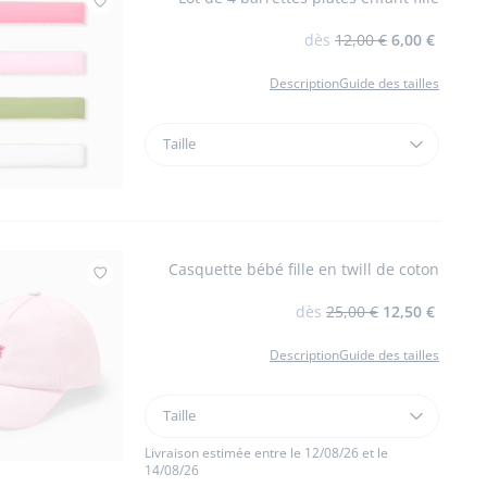
Ajouter à mes favoris : Lot de 4 barrettes pl
dès
12,00 €
6,00 €
Description
Guide des tailles
Taille
Taille
Lot
de
4
barrettes
plates
Casquette bébé fille en twill de coton
enfant
Ajouter à mes favoris : Casquette bébé fille
fille
dès
25,00 €
12,50 €
Description
Guide des tailles
Taille
Taille
Casquette
bébé
Livraison estimée entre le 12/08/26 et le
14/08/26
fille