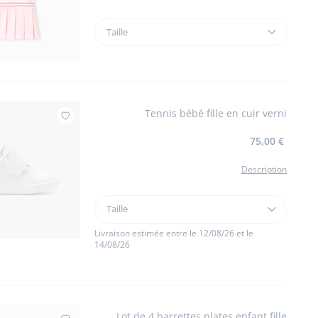
Taille
Taille
Robe
polo
bébé
fille
en
Tennis bébé fille en cuir verni
piqué
Ajouter à mes favoris : Tennis bébé fille en cuir
de
75,00 €
coton
Description
Taille
Taille
Tennis
bébé
Livraison estimée entre le 12/08/26 et le
14/08/26
fille
en
cuir
verni
Lot de 4 barrettes plates enfant fille