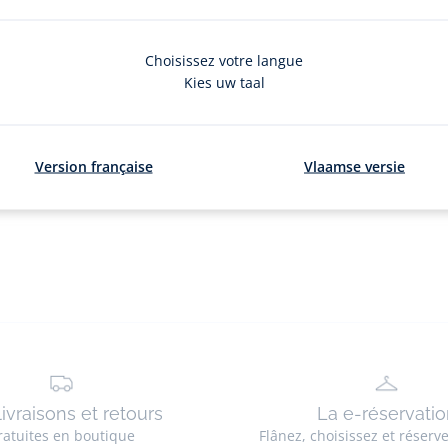
Choisissez votre langue
Kies uw taal
0
article(
Version française
Vlaamse versie
livraisons et retours
La e-réservatio
ratuites en boutique
Flânez, choisissez et réserv