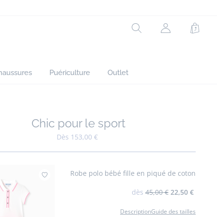
Rechercher
Mon
Panie
compte
(non
connecté)
haussures
Puériculture
Outlet
Chic pour le sport
Ajouter à mes favoris : Chic pour le sport
Dès 153,00 €
Robe polo bébé fille en piqué de coton
Ajouter à mes favoris : Robe polo bébé fil
dès
45,00 €
22,50 €
Description
Guide des tailles