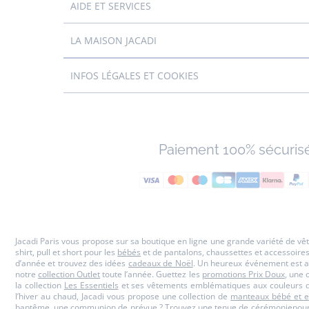
AIDE ET SERVICES
LA MAISON JACADI
INFOS LÉGALES ET COOKIES
Paiement 100% sécuris
Jacadi Paris vous propose sur sa boutique en ligne une grande variété de v
shirt, pull et short pour les
bébés
et de pantalons, chaussettes et accessoire
d’année et trouvez des idées
cadeaux de Noël
. Un heureux événement est a
notre
collection Outlet
toute l’année. Guettez les
promotions Prix Doux
, une 
la collection
Les Essentiels
et ses vêtements emblématiques aux couleurs de
l’hiver au chaud, Jacadi vous propose une collection de
manteaux bébé et e
baptême, une communion de prévue ? Trouvez une
tenue de cérémonie
pour