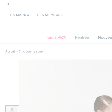
Mettre
en
LA MARQUE
LES SERVICES
pause
le
défilement
des
Tout à -50%
Rentrée
Nouvea
messages
Accueil
Chic pour le sport