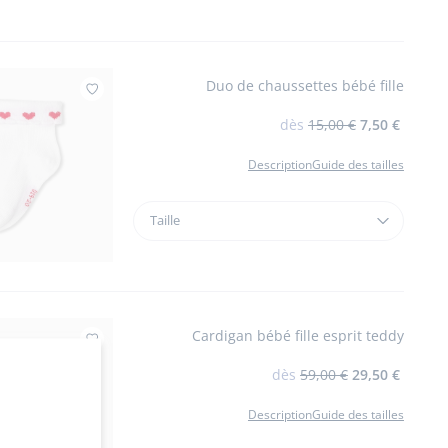
en
twill
de
coton
Duo de chaussettes bébé fille
Ajouter à mes favoris : Duo de chaussettes bébé
dès
15,00 €
7,50 €
Description
Guide des tailles
Taille
Taille
Duo
de
chaussettes
bébé
fille
Cardigan bébé fille esprit teddy
Ajouter à mes favoris : Cardigan bébé fille es
dès
59,00 €
29,50 €
Description
Guide des tailles