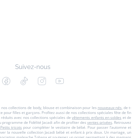
Suivez-nous
Facebook
Tiktok
Instagram
Youtube
-
-
-
-
Jacadi
Jacadi
Jacadi
Jacadi
Paris
Paris
Paris
Paris
s, nos collections de body, blouse et combinaison pour les
nouveaux-nés
, de t-
our filles et garçons. Profitez aussi de nos collections spéciales fête de fin
 réduits avec nos collections spéciales de
vêtements enfants en soldes
et de
u programme de Fidélité Jacadi afin de profiter des
ventes privées
. Retrouvez
 Petits tricots
pour compléter le vestiaire de bébé. Pour passer l’automne et
ouver la nouvelle collection Jacadi bébé et enfant à prix doux. Un mariage, un
'Association malgache Tohana et soutenez un projet permettant à des mamans