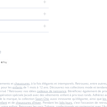
é
êtements et
chaussures
, à la fois élégants et intemporels. Retrouvez, entre autre
s pour les
enfants
de 1 mois à 12 ans. Découvrez nos collections mode et tendance p
rrivé ? Retrouvez nos idées
cadeaux de naissance
. Bénéficiez également de prix
opération spéciale Jacadi avec des vêtements enfant à prix tout ronds. Adhérez a
 la marque, la collection
Sport Chic
aussi innovante qu'élégante, ainsi que
les
nfant
et de
chaussures d'hiver
. Pendant les
Jolis Jours
, c’est l’occasion de retr
 votre enfant. Retrouvez les sacs
Tohana
, confectionnés en partenariat avec l