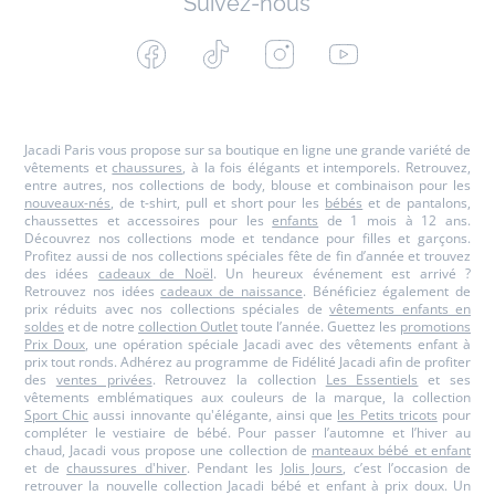
Suivez-nous
Facebook
Tiktok
Instagram
Youtube
-
-
-
-
Jacadi
Jacadi
Jacadi
Jacadi
Paris
Paris
Paris
Paris
Jacadi Paris vous propose sur sa boutique en ligne une grande variété de
vêtements et
chaussures
, à la fois élégants et intemporels. Retrouvez,
entre autres, nos collections de body, blouse et combinaison pour les
nouveaux-nés
, de t-shirt, pull et short pour les
bébés
et de pantalons,
chaussettes et accessoires pour les
enfants
de 1 mois à 12 ans.
Découvrez nos collections mode et tendance pour filles et garçons.
Profitez aussi de nos collections spéciales fête de fin d’année et trouvez
des idées
cadeaux de Noël
. Un heureux événement est arrivé ?
Retrouvez nos idées
cadeaux de naissance
. Bénéficiez également de
prix réduits avec nos collections spéciales de
vêtements enfants en
soldes
et de notre
collection Outlet
toute l’année. Guettez les
promotions
Prix Doux
, une opération spéciale Jacadi avec des vêtements enfant à
prix tout ronds. Adhérez au programme de Fidélité Jacadi afin de profiter
des
ventes privées
. Retrouvez la collection
Les Essentiels
et ses
vêtements emblématiques aux couleurs de la marque, la collection
Sport Chic
aussi innovante qu'élégante, ainsi que
les Petits tricots
pour
compléter le vestiaire de bébé. Pour passer l’automne et l’hiver au
chaud, Jacadi vous propose une collection de
manteaux bébé et enfant
et de
chaussures d'hiver
. Pendant les
Jolis Jours
, c’est l’occasion de
retrouver la nouvelle collection Jacadi bébé et enfant à prix doux. Un