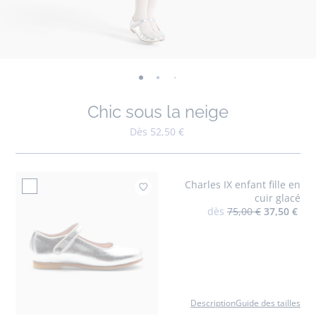
-
-
-
-
-
-
-
-
-
-
vue
vue
vue
vue
vue
vue
vue
vue
vue
vue
Chic sous la neige
01
02
03
04
05
06
07
08
09
010
Dès 52,50 €
Charles IX enfant fille en
Ajouter à mes favori
cuir glacé
dès
75,00 €
37,50 €
Description
Guide des tailles