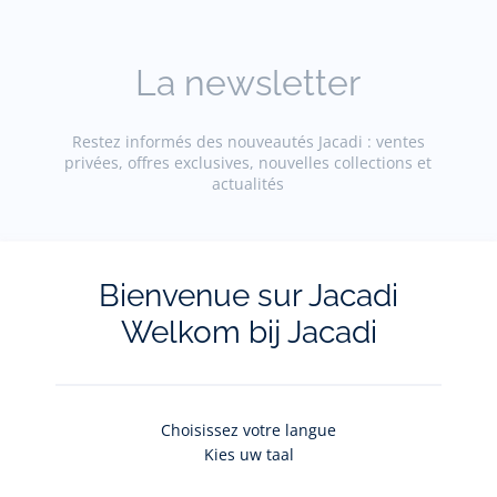
La newsletter
Restez informés des nouveautés Jacadi : ventes
privées, offres exclusives, nouvelles collections et
actualités
Votre adresse courriel
(exemple :
jacquesadit@gmail.com)
Bienvenue sur Jacadi
Welkom bij Jacadi
S'inscrire
Choisissez votre langue
Pour plus d'informations sur vos données personnelles,
cliquez-
Kies uw taal
ici
.