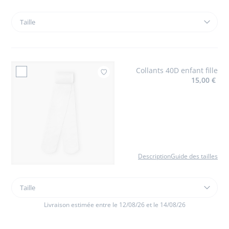
Taille
Taille
Charles
IX
enfant
fille
Collants 40D enfant fille
en
Ajouter à mes favoris :
15,00 €
cuir
glacé
Description
Guide des tailles
Taille
Taille
Collants
40D
Livraison estimée entre le 12/08/26 et le 14/08/26
enfant
fille