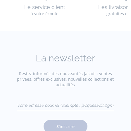
Le service client
Les livraison
à votre écoute
gratuites en
La newsletter
Restez informés des nouveautés Jacadi : ventes
privées, offres exclusives, nouvelles collections et
actualités
Votre adresse courriel
(exemple :
jacquesadit@gmail.com)
S'inscrire