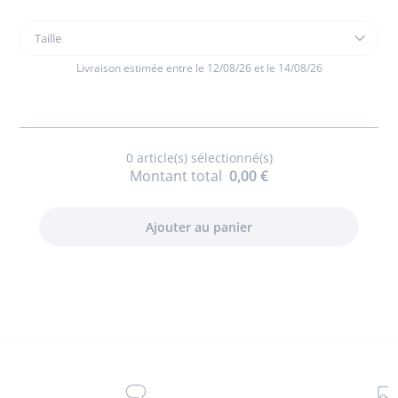
Taille
Taille
Short
bébé
Livraison estimée entre le 12/08/26 et le 14/08/26
garçon
en
coton
0
article(s) sélectionné(s)
Montant total
0,00 €