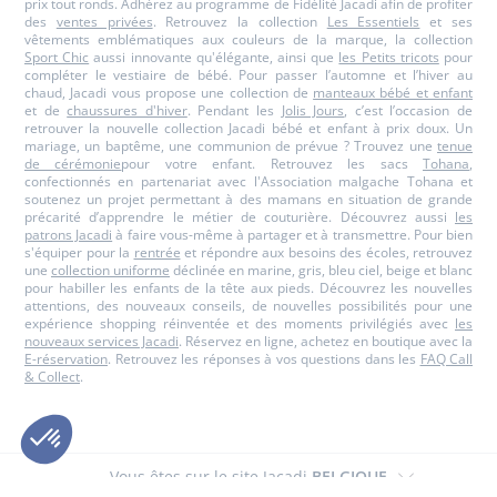
prix tout ronds. Adhérez au programme de Fidélité Jacadi afin de profiter
des
ventes privées
. Retrouvez la collection
Les Essentiels
et ses
vêtements emblématiques aux couleurs de la marque, la collection
Sport Chic
aussi innovante qu'élégante, ainsi que
les Petits tricots
pour
compléter le vestiaire de bébé. Pour passer l’automne et l’hiver au
chaud, Jacadi vous propose une collection de
manteaux bébé et enfant
et de
chaussures d'hiver
. Pendant les
Jolis Jours
, c’est l’occasion de
retrouver la nouvelle collection Jacadi bébé et enfant à prix doux. Un
mariage, un baptême, une communion de prévue ? Trouvez une
tenue
de cérémonie
pour votre enfant. Retrouvez les sacs
Tohana
,
confectionnés en partenariat avec l'Association malgache Tohana et
soutenez un projet permettant à des mamans en situation de grande
précarité d’apprendre le métier de couturière. Découvrez aussi
les
patrons Jacadi
à faire vous-même à partager et à transmettre. Pour bien
s'équiper pour la
rentrée
et répondre aux besoins des écoles, retrouvez
une
collection uniforme
déclinée en marine, gris, bleu ciel, beige et blanc
pour habiller les enfants de la tête aux pieds. Découvrez les nouvelles
attentions, des nouveaux conseils, de nouvelles possibilités pour une
expérience shopping réinventée et des moments privilégiés avec
les
nouveaux services Jacadi
. Réservez en ligne, achetez en boutique avec la
E-réservation
. Retrouvez les réponses à vos questions dans les
FAQ Call
& Collect
.
Vous êtes sur le site Jacadi
BELGIQUE