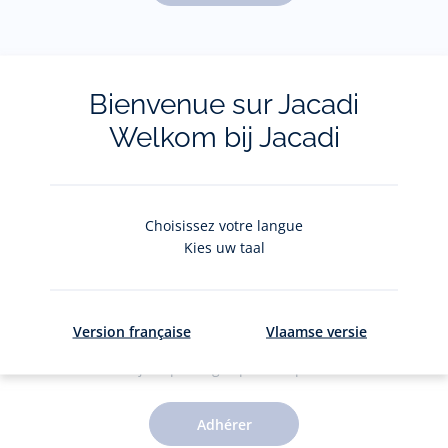
Pour plus d'informations sur vos données personnelles,
cliquez-
ici
.
Bienvenue sur Jacadi
Welkom bij Jacadi
Choisissez votre langue
Kies uw taal
Le Club Jacadi
Version française
Vlaamse versie
Des jolis privilèges pour 5€ par an
Adhérer