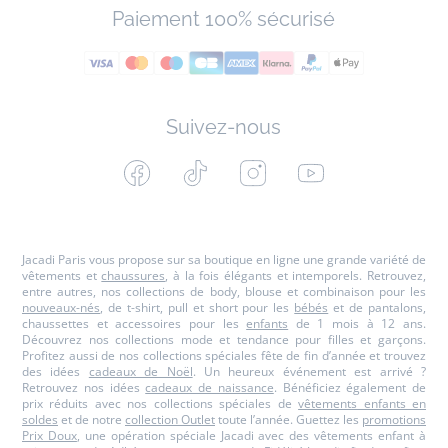
Paiement 100% sécurisé
Suivez-nous
Facebook
Tiktok
Instagram
Youtube
-
-
-
-
Jacadi
Jacadi
Jacadi
Jacadi
Paris
Paris
Paris
Paris
Jacadi Paris vous propose sur sa boutique en ligne une grande variété de
vêtements et
chaussures
, à la fois élégants et intemporels. Retrouvez,
entre autres, nos collections de body, blouse et combinaison pour les
nouveaux-nés
, de t-shirt, pull et short pour les
bébés
et de pantalons,
chaussettes et accessoires pour les
enfants
de 1 mois à 12 ans.
Découvrez nos collections mode et tendance pour filles et garçons.
Profitez aussi de nos collections spéciales fête de fin d’année et trouvez
des idées
cadeaux de Noël
. Un heureux événement est arrivé ?
Retrouvez nos idées
cadeaux de naissance
. Bénéficiez également de
prix réduits avec nos collections spéciales de
vêtements enfants en
soldes
et de notre
collection Outlet
toute l’année. Guettez les
promotions
Prix Doux
, une opération spéciale Jacadi avec des vêtements enfant à