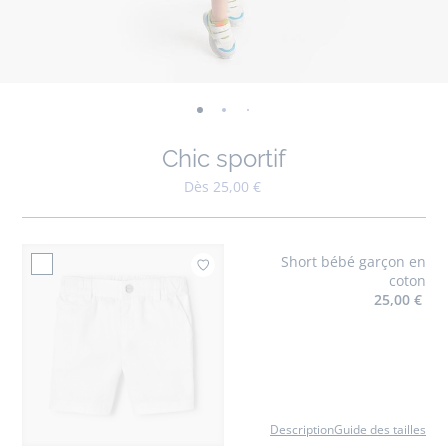
-
-
-
-
-
-
-
-
vue
vue
vue
vue
vue
vue
vue
vue
Chic sportif
01
02
03
04
05
06
07
08
Dès 25,00 €
Short bébé garçon en
Ajouter à mes favori
coton
25,00 €
Description
Guide des tailles