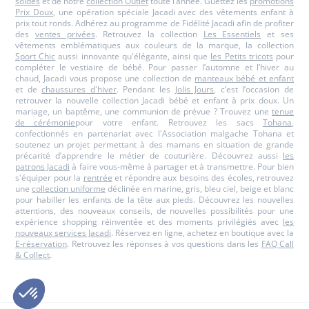
soldes
et de notre
collection Outlet
toute l’année. Guettez les
promotions
Prix Doux
, une opération spéciale Jacadi avec des vêtements enfant à
prix tout ronds. Adhérez au programme de Fidélité Jacadi afin de profiter
des
ventes privées
. Retrouvez la collection
Les Essentiels
et ses
vêtements emblématiques aux couleurs de la marque, la collection
Sport Chic
aussi innovante qu'élégante, ainsi que
les Petits tricots
pour
compléter le vestiaire de bébé. Pour passer l’automne et l’hiver au
chaud, Jacadi vous propose une collection de
manteaux bébé et enfant
et de
chaussures d'hiver
. Pendant les
Jolis Jours
, c’est l’occasion de
retrouver la nouvelle collection Jacadi bébé et enfant à prix doux. Un
mariage, un baptême, une communion de prévue ? Trouvez une
tenue
de cérémonie
pour votre enfant. Retrouvez les sacs
Tohana
,
confectionnés en partenariat avec l'Association malgache Tohana et
soutenez un projet permettant à des mamans en situation de grande
précarité d’apprendre le métier de couturière. Découvrez aussi
les
patrons Jacadi
à faire vous-même à partager et à transmettre. Pour bien
s'équiper pour la
rentrée
et répondre aux besoins des écoles, retrouvez
une
collection uniforme
déclinée en marine, gris, bleu ciel, beige et blanc
pour habiller les enfants de la tête aux pieds. Découvrez les nouvelles
attentions, des nouveaux conseils, de nouvelles possibilités pour une
expérience shopping réinventée et des moments privilégiés avec
les
nouveaux services Jacadi
. Réservez en ligne, achetez en boutique avec la
E-réservation
. Retrouvez les réponses à vos questions dans les
FAQ Call
& Collect
.