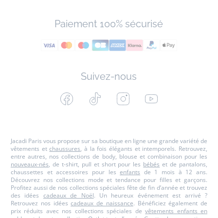
Paiement 100% sécurisé
Suivez-nous
Facebook
Tiktok
Instagram
Youtube
-
-
-
-
Jacadi
Jacadi
Jacadi
Jacadi
Paris
Paris
Paris
Paris
Jacadi Paris vous propose sur sa boutique en ligne une grande variété de
vêtements et
chaussures
, à la fois élégants et intemporels. Retrouvez,
entre autres, nos collections de body, blouse et combinaison pour les
nouveaux-nés
, de t-shirt, pull et short pour les
bébés
et de pantalons,
chaussettes et accessoires pour les
enfants
de 1 mois à 12 ans.
Découvrez nos collections mode et tendance pour filles et garçons.
Profitez aussi de nos collections spéciales fête de fin d’année et trouvez
des idées
cadeaux de Noël
. Un heureux événement est arrivé ?
Retrouvez nos idées
cadeaux de naissance
. Bénéficiez également de
prix réduits avec nos collections spéciales de
vêtements enfants en