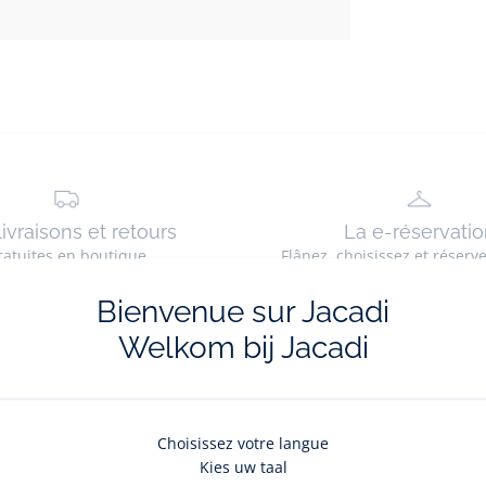
livraisons et retours
La e-réservatio
ratuites en boutique
Flânez, choisissez et réserv
Bienvenue sur Jacadi
Welkom bij Jacadi
La newsletter
Choisissez votre langue
Kies uw taal
nouveautés Jacadi : ventes privées, offres exclusives, nouvelles coll