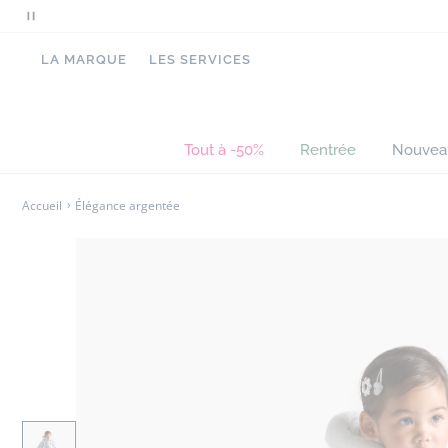
Mettre
en
LA MARQUE
LES SERVICES
pause
le
défilement
des
Tout à -50%
Rentrée
Nouvea
messages
Accueil
Élégance argentée