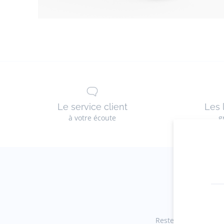
Le service client
Les 
à votre écoute
g
Restez informés des 