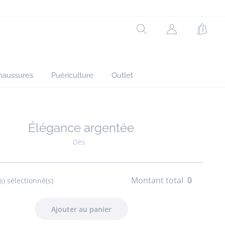
Rechercher
Mon
Panie
compte
(non
connecté)
haussures
Puériculture
Outlet
Élégance argentée
Ajouter à mes favoris : Élégance argentée
Dès
Montant total
0
s) sélectionné(s)