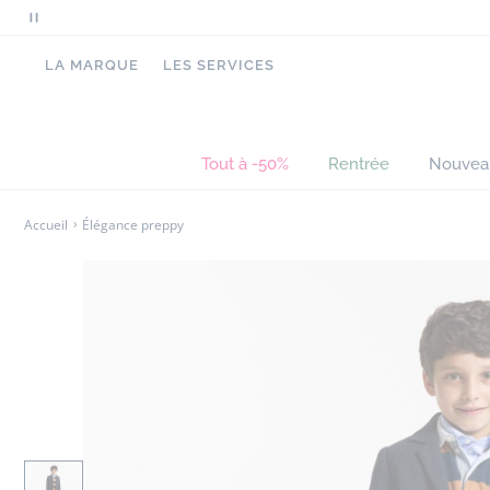
Mettre
en
LA MARQUE
LES SERVICES
pause
le
défilement
des
Tout à -50%
Rentrée
Nouvea
messages
Accueil
Élégance preppy