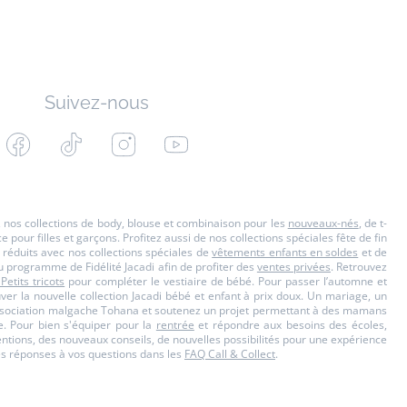
Suivez-nous
Facebook
Tiktok
Instagram
Youtube
-
-
-
-
Jacadi
Jacadi
Jacadi
Jacadi
Paris
Paris
Paris
Paris
s, nos collections de body, blouse et combinaison pour les
nouveaux-nés
, de t-
our filles et garçons. Profitez aussi de nos collections spéciales fête de fin
 réduits avec nos collections spéciales de
vêtements enfants en soldes
et de
u programme de Fidélité Jacadi afin de profiter des
ventes privées
. Retrouvez
 Petits tricots
pour compléter le vestiaire de bébé. Pour passer l’automne et
ouver la nouvelle collection Jacadi bébé et enfant à prix doux. Un mariage, un
'Association malgache Tohana et soutenez un projet permettant à des mamans
. Pour bien s'équiper pour la
rentrée
et répondre aux besoins des écoles,
ttentions, des nouveaux conseils, de nouvelles possibilités pour une expérience
es réponses à vos questions dans les
FAQ Call & Collect
.