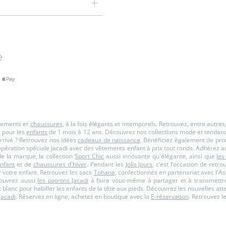
é
êtements et
chaussures
, à la fois élégants et intemporels. Retrouvez, entre autre
s pour les
enfants
de 1 mois à 12 ans. Découvrez nos collections mode et tendance p
rrivé ? Retrouvez nos idées
cadeaux de naissance
. Bénéficiez également de prix
opération spéciale Jacadi avec des vêtements enfant à prix tout ronds. Adhérez a
 la marque, la collection
Sport Chic
aussi innovante qu'élégante, ainsi que
les
nfant
et de
chaussures d'hiver
. Pendant les
Jolis Jours
, c’est l’occasion de retr
 votre enfant. Retrouvez les sacs
Tohana
, confectionnés en partenariat avec l
couvrez aussi
les patrons Jacadi
à faire vous-même à partager et à transmettre
et blanc pour habiller les enfants de la tête aux pieds. Découvrez les nouvelles a
Jacadi
. Réservez en ligne, achetez en boutique avec la
E-réservation
. Retrouvez l