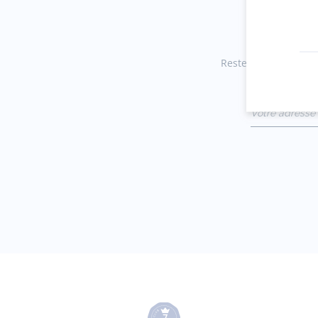
Restez informés des 
Votre adresse 
(exemple :
jacquesadit@