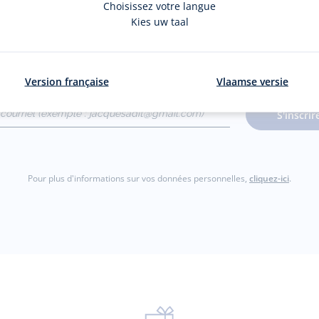
Choisissez votre langue
La newsletter
Kies uw taal
nouveautés Jacadi : ventes privées, offres exclusives, nouvelles coll
Version française
Vlaamse versie
courriel
S'inscrir
gmail.com)
Pour plus d'informations sur vos données personnelles,
cliquez-ici
.