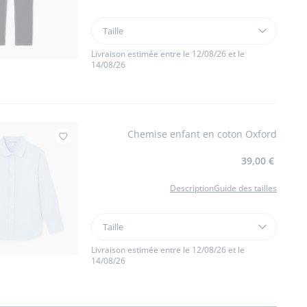
Taille
Taille
Jean
droit
Livraison estimée entre le 12/08/26 et le
14/08/26
enfant
garçon
Chemise enfant en coton Oxford
Ajouter à mes favoris : Chemise enfant en c
39,00 €
Description
Guide des tailles
Taille
Taille
Chemise
enfant
Livraison estimée entre le 12/08/26 et le
14/08/26
en
coton
Oxford