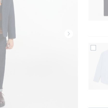
Volgende
thumbnail
-
Produit