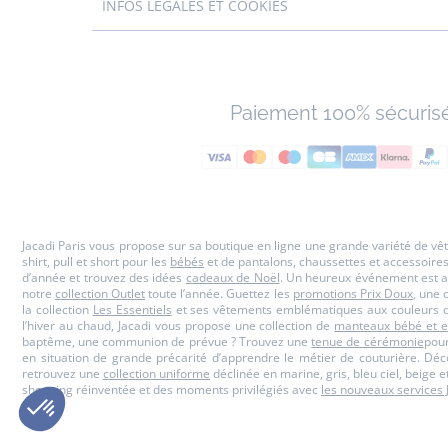
INFOS LÉGALES ET COOKIES
Paiement 100% sécuris
Jacadi Paris vous propose sur sa boutique en ligne une grande variété de v
shirt, pull et short pour les
bébés
et de pantalons, chaussettes et accessoire
d’année et trouvez des idées
cadeaux de Noël
. Un heureux événement est a
notre
collection Outlet
toute l’année. Guettez les
promotions Prix Doux
, une 
la collection
Les Essentiels
et ses vêtements emblématiques aux couleurs de
l’hiver au chaud, Jacadi vous propose une collection de
manteaux bébé et e
baptême, une communion de prévue ? Trouvez une
tenue de cérémonie
pour
en situation de grande précarité d’apprendre le métier de couturière. Dé
retrouvez une
collection uniforme
déclinée en marine, gris, bleu ciel, beige 
shopping réinventée et des moments privilégiés avec
les nouveaux services 