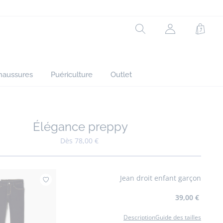
Rechercher
Mon
Panie
compte
(non
connecté)
haussures
Puériculture
Outlet
Élégance preppy
Ajouter à mes favoris : Élégance preppy
Dès 78,00 €
Jean droit enfant garçon
Ajouter à mes favoris : Jean droit enfant garçon
39,00 €
Description
Guide des tailles