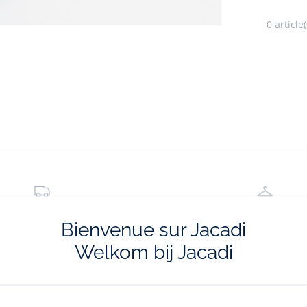
0
article(
livraisons et retours
La e-réservatio
Bienvenue sur Jacadi
ratuites en boutique
Flânez, choisissez et réserv
Welkom bij Jacadi