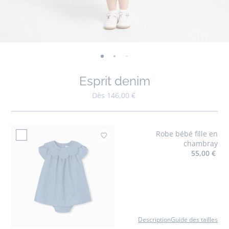
-
-
-
-
-
-
-
-
-
-
-
vue
vue
vue
vue
vue
vue
vue
vue
vue
vue
v
Esprit denim
01
02
03
04
05
06
07
08
09
010
0
Dès 146,00 €
Robe bébé fille en
Ajouter à mes favori
chambray
55,00 €
Description
Guide des tailles