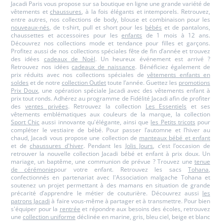
Jacadi Paris vous propose sur sa boutique en ligne une grande variété de
vêtements et
chaussures
, à la fois élégants et intemporels. Retrouvez,
entre autres, nos collections de body, blouse et combinaison pour les
nouveaux-nés
, de t-shirt, pull et short pour les
bébés
et de pantalons,
chaussettes et accessoires pour les
enfants
de 1 mois à 12 ans.
Découvrez nos collections mode et tendance pour filles et garçons.
Profitez aussi de nos collections spéciales fête de fin d’année et trouvez
des idées
cadeaux de Noël
. Un heureux événement est arrivé ?
Retrouvez nos idées
cadeaux de naissance
. Bénéficiez également de
prix réduits avec nos collections spéciales de
vêtements enfants en
soldes
et de notre
collection Outlet
toute l’année. Guettez les
promotions
Prix Doux
, une opération spéciale Jacadi avec des vêtements enfant à
prix tout ronds. Adhérez au programme de Fidélité Jacadi afin de profiter
des
ventes privées
. Retrouvez la collection
Les Essentiels
et ses
vêtements emblématiques aux couleurs de la marque, la collection
Sport Chic
aussi innovante qu'élégante, ainsi que
les Petits tricots
pour
compléter le vestiaire de bébé. Pour passer l’automne et l’hiver au
chaud, Jacadi vous propose une collection de
manteaux bébé et enfant
et de
chaussures d'hiver
. Pendant les
Jolis Jours
, c’est l’occasion de
retrouver la nouvelle collection Jacadi bébé et enfant à prix doux. Un
mariage, un baptême, une communion de prévue ? Trouvez une
tenue
de cérémonie
pour votre enfant. Retrouvez les sacs
Tohana
,
confectionnés en partenariat avec l'Association malgache Tohana et
soutenez un projet permettant à des mamans en situation de grande
précarité d’apprendre le métier de couturière. Découvrez aussi
les
patrons Jacadi
à faire vous-même à partager et à transmettre. Pour bien
s'équiper pour la
rentrée
et répondre aux besoins des écoles, retrouvez
une
collection uniforme
déclinée en marine, gris, bleu ciel, beige et blanc