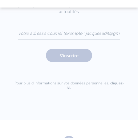
privées, offres exclusives, nouvelles collections et
actualités
Votre adresse courriel
(exemple :
jacquesadit@gmail.com)
S'inscrire
Pour plus d'informations sur vos données personnelles,
cliquez-
ici
.