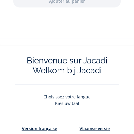
Bienvenue sur Jacadi
Le service client
Les livraison
Welkom bij Jacadi
à votre écoute
gratuites en
Choisissez votre langue
Kies uw taal
La newsletter
Version française
Vlaamse versie
Restez informés des nouveautés Jacadi : ventes