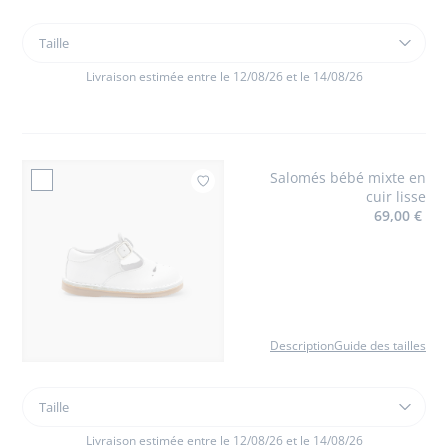
Taille
Taille
Robe
bébé
Livraison estimée entre le 12/08/26 et le 14/08/26
fille
en
chambray
Salomés bébé mixte en
Ajouter à mes favor
cuir lisse
69,00 €
Description
Guide des tailles
Taille
Taille
Salomés
bébé
Livraison estimée entre le 12/08/26 et le 14/08/26