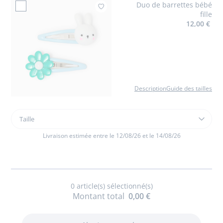
Duo de barrettes bébé
Ajouter à mes favoris
fille
12,00 €
Description
Guide des tailles
Taille
Taille
Duo
de
Livraison estimée entre le 12/08/26 et le 14/08/26
barrettes
bébé
fille
0
article(s) sélectionné(s)
Montant total
0,00 €