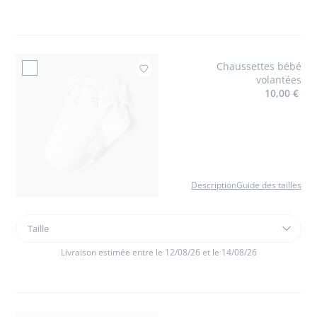
mixte
en
cuir
lisse
Chaussettes bébé
Ajouter à mes favori
volantées
10,00 €
Description
Guide des tailles
Taille
Taille
Chaussettes
bébé
Livraison estimée entre le 12/08/26 et le 14/08/26
volantées