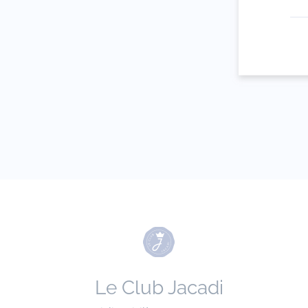
Votre adresse 
(exemple :
jacquesadit@
Le Club Jacadi