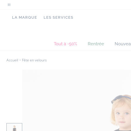
Mettre
en
LA MARQUE
LES SERVICES
pause
le
défilement
des
Tout à -50%
Rentrée
Nouvea
messages
Accueil
Fête en velours