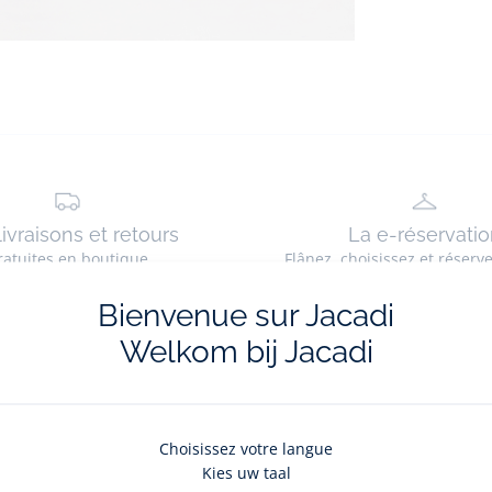
livraisons et retours
La e-réservatio
ratuites en boutique
Flânez, choisissez et réserv
Bienvenue sur Jacadi
Welkom bij Jacadi
La newsletter
Choisissez votre langue
Kies uw taal
nouveautés Jacadi : ventes privées, offres exclusives, nouvelles coll