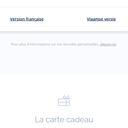
courriel
S'inscrir
Version française
Vlaamse versie
gmail.com)
Pour plus d'informations sur vos données personnelles,
cliquez-ici
.
La carte cadeau