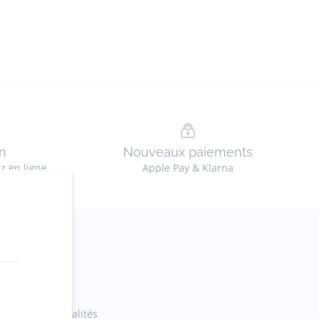
n
Nouveaux paiements
ez en ligne
Apple Pay & Klarna
ections et actualités