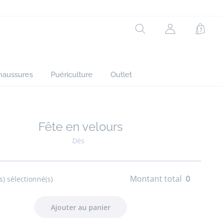
Rechercher
Mon
Panie
compte
(non
connecté)
haussures
Puériculture
Outlet
Fête en velours
Ajouter à mes favoris : Fête en velours
Dès
Montant total
0
s) sélectionné(s)