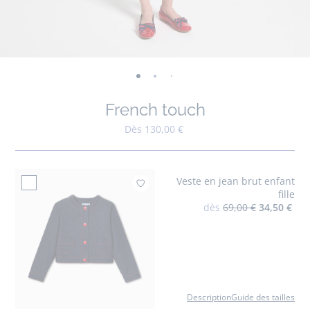
-
-
-
-
-
-
-
-
-
-
-
vue
vue
vue
vue
vue
vue
vue
vue
vue
vue
v
French touch
01
02
03
04
05
06
07
08
09
010
0
Dès 130,00 €
Veste en jean brut enfant
Ajouter à mes favoris
fille
dès
69,00 €
34,50 €
Description
Guide des tailles