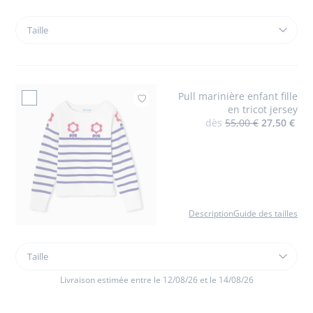
Taille
Taille
Veste
en
jean
brut
Pull marinière enfant fille
enfant
Ajouter à mes favor
en tricot jersey
fille
dès
55,00 €
27,50 €
Description
Guide des tailles
Taille
Taille
Pull
marinière
Livraison estimée entre le 12/08/26 et le 14/08/26
enfant
fille