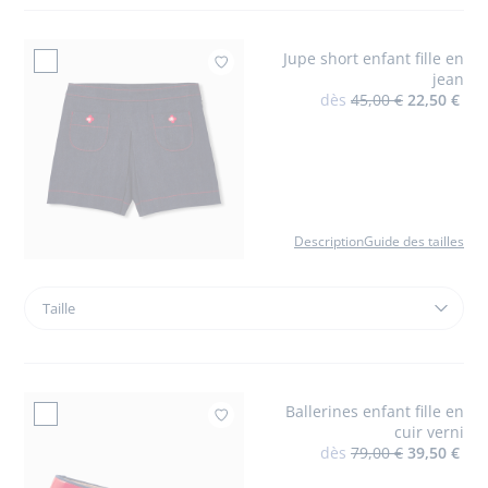
en
tricot
Jupe short enfant fille en
jersey
Ajouter à mes favoris
jean
dès
45,00 €
22,50 €
Description
Guide des tailles
Taille
Taille
Jupe
short
enfant
fille
Ballerines enfant fille en
en
Ajouter à mes favori
cuir verni
jean
dès
79,00 €
39,50 €