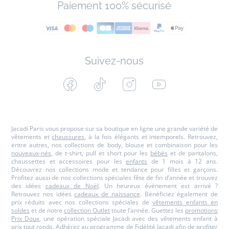
Paiement 100% sécurisé
Suivez-nous
Facebook
Tiktok
Instagram
Youtube
-
-
-
-
Jacadi
Jacadi
Jacadi
Jacadi
Paris
Paris
Paris
Paris
Jacadi Paris vous propose sur sa boutique en ligne une grande variété de
vêtements et
chaussures
, à la fois élégants et intemporels. Retrouvez,
entre autres, nos collections de body, blouse et combinaison pour les
nouveaux-nés
, de t-shirt, pull et short pour les
bébés
et de pantalons,
chaussettes et accessoires pour les
enfants
de 1 mois à 12 ans.
Découvrez nos collections mode et tendance pour filles et garçons.
Profitez aussi de nos collections spéciales fête de fin d’année et trouvez
des idées
cadeaux de Noël
. Un heureux événement est arrivé ?
Retrouvez nos idées
cadeaux de naissance
. Bénéficiez également de
prix réduits avec nos collections spéciales de
vêtements enfants en
soldes
et de notre
collection Outlet
toute l’année. Guettez les
promotions
Prix Doux
, une opération spéciale Jacadi avec des vêtements enfant à
prix tout ronds. Adhérez au programme de Fidélité Jacadi afin de profiter