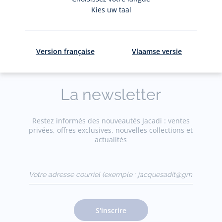
Le service client
Les livraison
Kies uw taal
à votre écoute
gratuites en
Version française
Vlaamse versie
La newsletter
Restez informés des nouveautés Jacadi : ventes
privées, offres exclusives, nouvelles collections et
actualités
Votre adresse courriel
(exemple :
jacquesadit@gmail.com)
S'inscrire