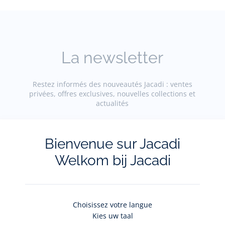
La newsletter
Restez informés des nouveautés Jacadi : ventes
privées, offres exclusives, nouvelles collections et
actualités
Votre adresse courriel
(exemple :
Bienvenue sur Jacadi
jacquesadit@gmail.com)
Welkom bij Jacadi
S'inscrire
Choisissez votre langue
Kies uw taal
Pour plus d'informations sur vos données personnelles,
cliquez-