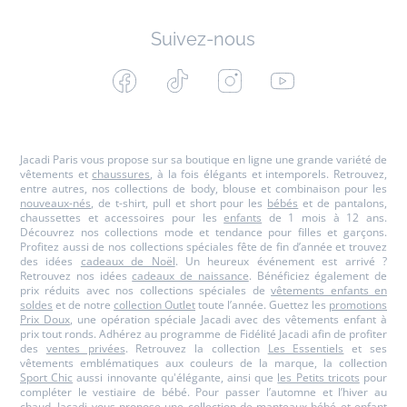
Suivez-nous
Facebook
Tiktok
Instagram
Youtube
-
-
-
-
Jacadi
Jacadi
Jacadi
Jacadi
Paris
Paris
Paris
Paris
Jacadi Paris vous propose sur sa boutique en ligne une grande variété de
vêtements et
chaussures
, à la fois élégants et intemporels. Retrouvez,
entre autres, nos collections de body, blouse et combinaison pour les
nouveaux-nés
, de t-shirt, pull et short pour les
bébés
et de pantalons,
chaussettes et accessoires pour les
enfants
de 1 mois à 12 ans.
Découvrez nos collections mode et tendance pour filles et garçons.
Profitez aussi de nos collections spéciales fête de fin d’année et trouvez
des idées
cadeaux de Noël
. Un heureux événement est arrivé ?
Retrouvez nos idées
cadeaux de naissance
. Bénéficiez également de
prix réduits avec nos collections spéciales de
vêtements enfants en
soldes
et de notre
collection Outlet
toute l’année. Guettez les
promotions
Prix Doux
, une opération spéciale Jacadi avec des vêtements enfant à
prix tout ronds. Adhérez au programme de Fidélité Jacadi afin de profiter
des
ventes privées
. Retrouvez la collection
Les Essentiels
et ses
vêtements emblématiques aux couleurs de la marque, la collection
Sport Chic
aussi innovante qu'élégante, ainsi que
les Petits tricots
pour
compléter le vestiaire de bébé. Pour passer l’automne et l’hiver au
chaud, Jacadi vous propose une collection de
manteaux bébé et enfant