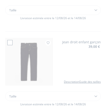
Taille
Taille
Pull
en
Livraison estimée entre le 12/08/26 et le 14/08/26
cachemire
enfant
garçon
Jean droit enfant garçon
Ajouter à mes favoris 
39,00 €
Description
Guide des tailles
Taille
Taille
Jean
droit
Livraison estimée entre le 12/08/26 et le 14/08/26