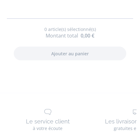
enfant
garçon
0
article(s) sélectionné(s)
Montant total
0,00 €
Le service client
Les livraison
à votre écoute
gratuites en