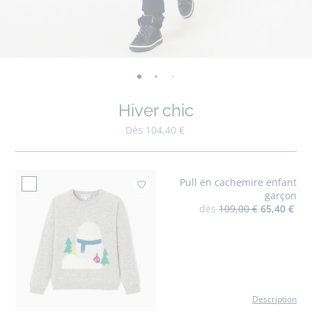
-
-
-
-
-
-
-
-
-
-
vue
vue
vue
vue
vue
vue
vue
vue
vue
vue
Hiver chic
01
02
03
04
05
06
07
08
09
010
Dès 104,40 €
Pull en cachemire enfant
Ajouter à mes favor
garçon
dès
109,00 €
65,40 €
Description