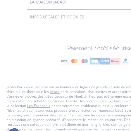
LA MAISON JACADI
INFOS LÉGALES ET COOKIES
Paiement 100% sécuris
Jacadi Paris vous propose sur sa boutique en ligne une grande variété de v
shirt, pull et short pour les
bébés
et de pantalons, chaussettes et accessoire
d’année et trouvez des idées
cadeaux de Noël
. Un heureux événement est a
notre
collection Outlet
toute l’année. Guettez les
promotions Prix Doux
, une 
la collection
Les Essentiels
et ses vêtements emblématiques aux couleurs de
l’hiver au chaud, Jacadi vous propose une collection de
manteaux bébé et e
baptême, une communion de prévue ? Trouvez une
tenue de cérémonie
pour
en situation de grande précarité d’apprendre le métier de couturière. Dé
retrouvez une
collection uniforme
déclinée en marine, gris, bleu ciel, beige 
shopping réinventée et des moments privilégiés avec
les nouveaux services 