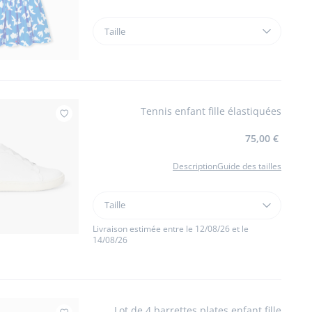
Taille
Taille
Robe
enfant
fille
Jacadi
x
Tennis enfant fille élastiquées
Saint
Ajouter à mes favoris : Tennis enfant fille élas
James
75,00 €
Description
Guide des tailles
Taille
Taille
Tennis
enfant
Livraison estimée entre le 12/08/26 et le
14/08/26
fille
élastiquées
Lot de 4 barrettes plates enfant fille