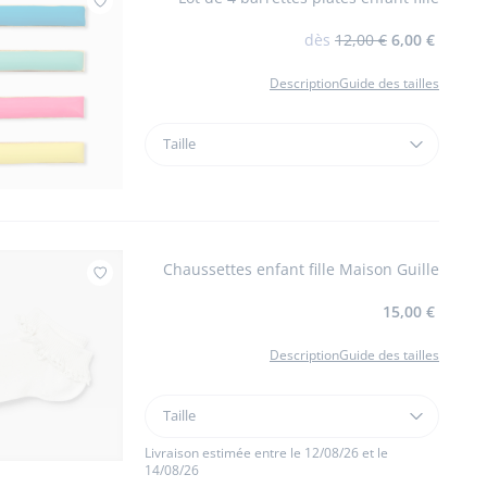
Ajouter à mes favoris : Lot de 4 barrettes pl
dès
12,00 €
6,00 €
Description
Guide des tailles
Taille
Taille
Lot
de
4
barrettes
plates
Chaussettes enfant fille Maison Guille
enfant
Ajouter à mes favoris : Chaussettes enfant 
fille
15,00 €
Description
Guide des tailles
Taille
Taille
Chaussettes
enfant
Livraison estimée entre le 12/08/26 et le
14/08/26
fille