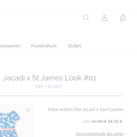
Rechercher
Mon
Panie
compte
(non
connecté)
haussures
Puériculture
Outlet
Jacadi x St James Look #01
Ajouter à mes favoris : Jacadi x St James Look #01
Dès 130,50 €
Robe enfant fille Jacadi x Saint James
Ajouter à mes favoris : Robe enfant fille Ja
dès
69,00 €
34,50 €
Description
Guide des tailles