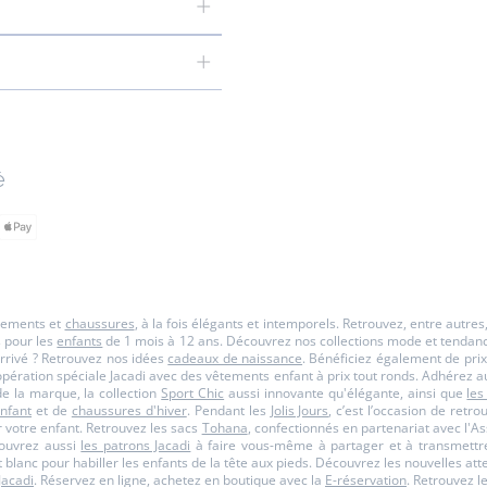
é
êtements et
chaussures
, à la fois élégants et intemporels. Retrouvez, entre autre
s pour les
enfants
de 1 mois à 12 ans. Découvrez nos collections mode et tendance p
rrivé ? Retrouvez nos idées
cadeaux de naissance
. Bénéficiez également de prix
opération spéciale Jacadi avec des vêtements enfant à prix tout ronds. Adhérez a
 la marque, la collection
Sport Chic
aussi innovante qu'élégante, ainsi que
les
nfant
et de
chaussures d'hiver
. Pendant les
Jolis Jours
, c’est l’occasion de retr
 votre enfant. Retrouvez les sacs
Tohana
, confectionnés en partenariat avec l
couvrez aussi
les patrons Jacadi
à faire vous-même à partager et à transmettre
et blanc pour habiller les enfants de la tête aux pieds. Découvrez les nouvelles a
Jacadi
. Réservez en ligne, achetez en boutique avec la
E-réservation
. Retrouvez l