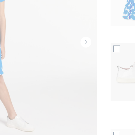
Volgende
thumbnail
-
Produit