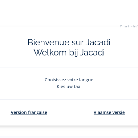
0
article(
Bienvenue sur Jacadi
Welkom bij Jacadi
Choisissez votre langue
Kies uw taal
livraisons et retours
La e-réservatio
Version française
Vlaamse versie
ratuites en boutique
Flânez, choisissez et réserv