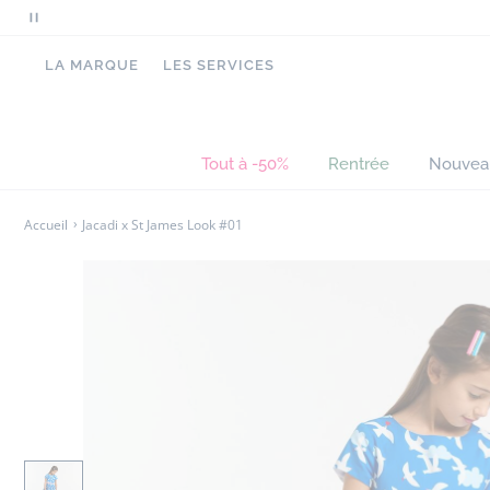
Mettre
en
LA MARQUE
LES SERVICES
pause
le
défilement
des
Tout à -50%
Rentrée
Nouvea
messages
Accueil
Jacadi x St James Look #01