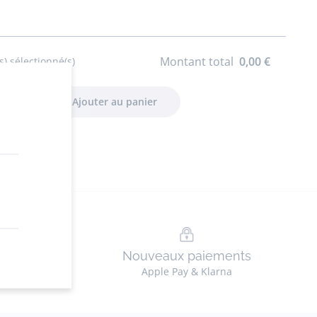
Maison
Guille
Montant total
0,00 €
s) sélectionné(s)
n
Nouveaux paiements
ez en ligne
Apple Pay & Klarna