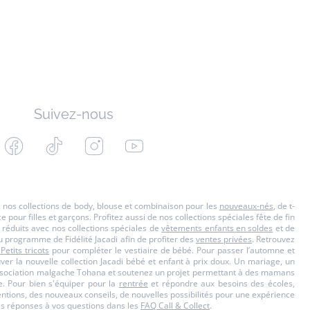
Suivez-nous
Facebook
Tiktok
Instagram
Youtube
-
-
-
-
Jacadi
Jacadi
Jacadi
Jacadi
Paris
Paris
Paris
Paris
s, nos collections de body, blouse et combinaison pour les
nouveaux-nés
, de t-
our filles et garçons. Profitez aussi de nos collections spéciales fête de fin
 réduits avec nos collections spéciales de
vêtements enfants en soldes
et de
u programme de Fidélité Jacadi afin de profiter des
ventes privées
. Retrouvez
 Petits tricots
pour compléter le vestiaire de bébé. Pour passer l’automne et
ouver la nouvelle collection Jacadi bébé et enfant à prix doux. Un mariage, un
'Association malgache Tohana et soutenez un projet permettant à des mamans
. Pour bien s'équiper pour la
rentrée
et répondre aux besoins des écoles,
ttentions, des nouveaux conseils, de nouvelles possibilités pour une expérience
es réponses à vos questions dans les
FAQ Call & Collect
.