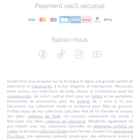
Paiement 100% sécurisé
Suivez-nous
Facebook
Tiktok
Instagram
Youtube
-
-
-
-
Jacadi
Jacadi
Jacadi
Jacadi
Paris
Paris
Paris
Paris
Jacadi Paris vous propose sur sa boutique en ligne une grande variété de
vêtements et
chaussures
, à la fois élégants et intemporels. Retrouvez,
entre autres, nos collections de body, blouse et combinaison pour les
nouveaux-nés
, de t-shirt, pull et short pour les
bébés
et de pantalons,
chaussettes et accessoires pour les
enfants
de 1 mois à 12 ans.
Découvrez nos collections mode et tendance pour filles et garçons.
Profitez aussi de nos collections spéciales fête de fin d’année et trouvez
des idées
cadeaux de Noël
. Un heureux événement est arrivé ?
Retrouvez nos idées
cadeaux de naissance
. Bénéficiez également de
prix réduits avec nos collections spéciales de
vêtements enfants en
soldes
et de notre
collection Outlet
toute l’année. Guettez les
promotions
Prix Doux
, une opération spéciale Jacadi avec des vêtements enfant à