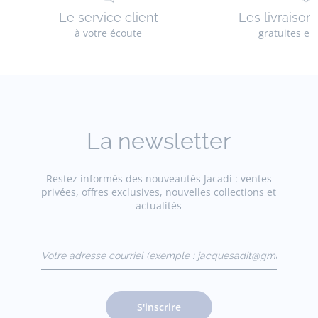
Le service client
Les livraison
à votre écoute
gratuites en
La newsletter
Restez informés des nouveautés Jacadi : ventes
privées, offres exclusives, nouvelles collections et
actualités
Votre adresse courriel
(exemple :
jacquesadit@gmail.com)
S'inscrire