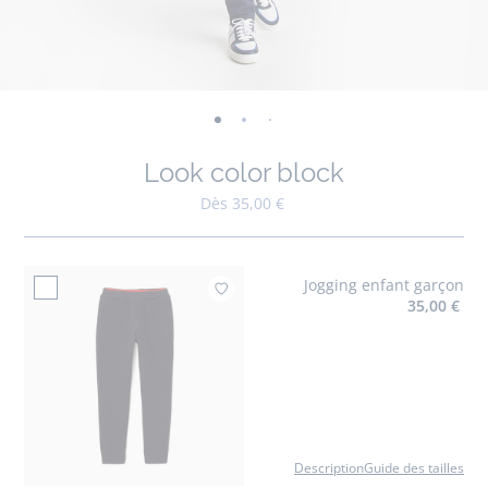
-
-
-
-
-
vue
vue
vue
vue
vue
Look color block
01
02
03
04
05
Dès 35,00 €
Jogging enfant garçon
Ajouter à mes favoris :
35,00 €
Description
Guide des tailles