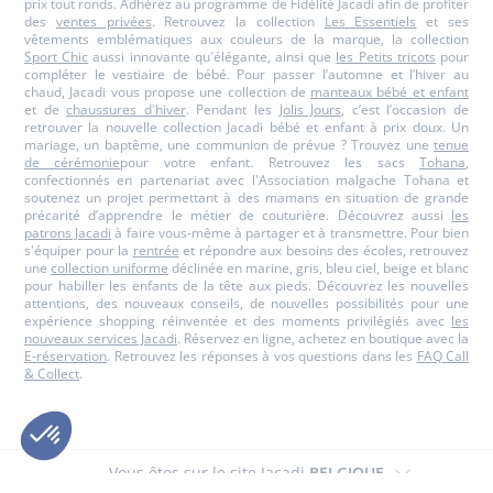
prix tout ronds. Adhérez au programme de Fidélité Jacadi afin de profiter
des
ventes privées
. Retrouvez la collection
Les Essentiels
et ses
vêtements emblématiques aux couleurs de la marque, la collection
Sport Chic
aussi innovante qu'élégante, ainsi que
les Petits tricots
pour
compléter le vestiaire de bébé. Pour passer l’automne et l’hiver au
chaud, Jacadi vous propose une collection de
manteaux bébé et enfant
et de
chaussures d'hiver
. Pendant les
Jolis Jours
, c’est l’occasion de
retrouver la nouvelle collection Jacadi bébé et enfant à prix doux. Un
mariage, un baptême, une communion de prévue ? Trouvez une
tenue
de cérémonie
pour votre enfant. Retrouvez les sacs
Tohana
,
confectionnés en partenariat avec l'Association malgache Tohana et
soutenez un projet permettant à des mamans en situation de grande
précarité d’apprendre le métier de couturière. Découvrez aussi
les
patrons Jacadi
à faire vous-même à partager et à transmettre. Pour bien
s'équiper pour la
rentrée
et répondre aux besoins des écoles, retrouvez
une
collection uniforme
déclinée en marine, gris, bleu ciel, beige et blanc
pour habiller les enfants de la tête aux pieds. Découvrez les nouvelles
attentions, des nouveaux conseils, de nouvelles possibilités pour une
expérience shopping réinventée et des moments privilégiés avec
les
nouveaux services Jacadi
. Réservez en ligne, achetez en boutique avec la
E-réservation
. Retrouvez les réponses à vos questions dans les
FAQ Call
& Collect
.
Vous êtes sur le site Jacadi
BELGIQUE