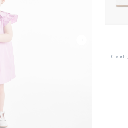
Volgende
thumbnail
-
0
article(
Produit