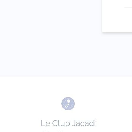
Votre adresse 
(exemple :
jacquesadit@
Le Club Jacadi