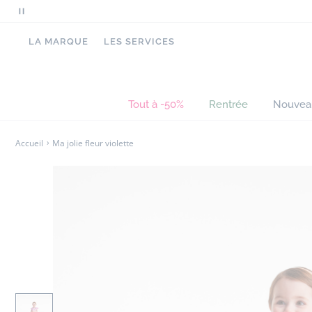
Mettre
en
LA MARQUE
LES SERVICES
pause
le
défilement
des
Tout à -50%
Rentrée
Nouvea
messages
Accueil
Ma jolie fleur violette