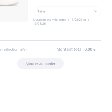
Taille
Taille
Salomés
bébé
Livraison estimée entre le 11/08/26 et le
13/08/26
fille
premiers
pas
Montant total
0,00 €
s) sélectionné(s)