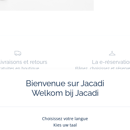
livraisons et retours
La e-réservatio
ratuites en boutique
Flânez, choisissez et réserv
Bienvenue sur Jacadi
Welkom bij Jacadi
La newsletter
Choisissez votre langue
Kies uw taal
nouveautés Jacadi : ventes privées, offres exclusives, nouvelles coll