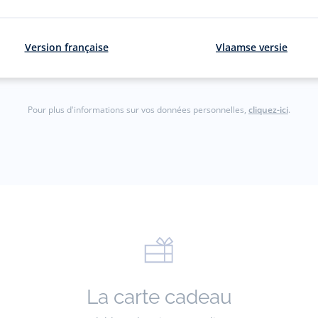
courriel
S'inscrir
Version française
Vlaamse versie
gmail.com)
Pour plus d'informations sur vos données personnelles,
cliquez-ici
.
La carte cadeau