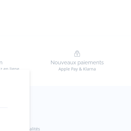
n
Nouveaux paiements
ez en ligne
Apple Pay & Klarna
ections et actualités