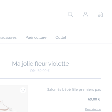
Rechercher
Mon
Panie
compte
(non
connecté)
haussures
Puériculture
Outlet
Ma jolie fleur violette
Ajouter à mes favoris : Ma jolie fleur violette
Dès 69,00 €
Salomés bébé fille premiers pas
Ajouter à mes favoris : Salomés bébé fille pr
69,00 €
Description