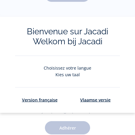
Pour plus d'informations sur vos données personnelles,
cliquez-
ici
.
Bienvenue sur Jacadi
Welkom bij Jacadi
Choisissez votre langue
Kies uw taal
Le Club Jacadi
Version française
Vlaamse versie
Des jolis privilèges pour 5€ par an
Adhérer