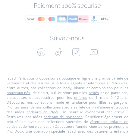
Paiement 100% sécurisé
Suivez-nous
Facebook
Tiktok
Instagram
Youtube
-
-
-
-
Jacadi
Jacadi
Jacadi
Jacadi
Paris
Paris
Paris
Paris
Jacadi Paris vous propose sur sa boutique en ligne une grande variété de
vêtements et
chaussures
, à la fois élégants et intemporels. Retrouvez,
entre autres, nos collections de body, blouse et combinaison pour les
nouveaux-nés
, de t-shirt, pull et short pour les
bébés
et de pantalons,
chaussettes et accessoires pour les
enfants
de 1 mois à 12 ans.
Découvrez nos collections mode et tendance pour filles et garçons.
Profitez aussi de nos collections spéciales fête de fin d’année et trouvez
des idées
cadeaux de Noël
. Un heureux événement est arrivé ?
Retrouvez nos idées
cadeaux de naissance
. Bénéficiez également de
prix réduits avec nos collections spéciales de
vêtements enfants en
soldes
et de notre
collection Outlet
toute l’année. Guettez les
promotions
Prix Doux
, une opération spéciale Jacadi avec des vêtements enfant à