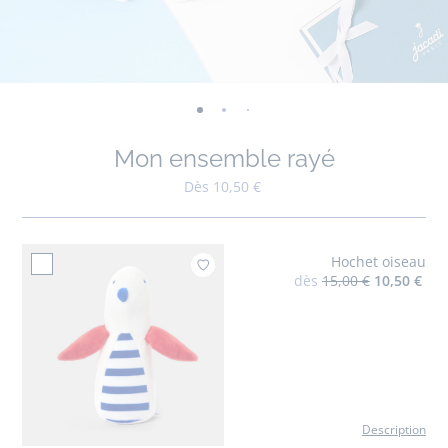
-
-
-
vue
vue
vue
Mon ensemble rayé
01
02
03
Dès 10,50 €
Hochet oiseau
Ajouter à mes favoris : Hoche
dès
15,00 €
10,50 €
Description