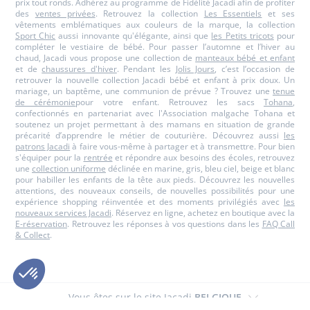
prix tout ronds. Adhérez au programme de Fidélité Jacadi afin de profiter
des
ventes privées
. Retrouvez la collection
Les Essentiels
et ses
vêtements emblématiques aux couleurs de la marque, la collection
Sport Chic
aussi innovante qu'élégante, ainsi que
les Petits tricots
pour
compléter le vestiaire de bébé. Pour passer l’automne et l’hiver au
chaud, Jacadi vous propose une collection de
manteaux bébé et enfant
et de
chaussures d'hiver
. Pendant les
Jolis Jours
, c’est l’occasion de
retrouver la nouvelle collection Jacadi bébé et enfant à prix doux. Un
mariage, un baptême, une communion de prévue ? Trouvez une
tenue
de cérémonie
pour votre enfant. Retrouvez les sacs
Tohana
,
confectionnés en partenariat avec l'Association malgache Tohana et
soutenez un projet permettant à des mamans en situation de grande
précarité d’apprendre le métier de couturière. Découvrez aussi
les
patrons Jacadi
à faire vous-même à partager et à transmettre. Pour bien
s'équiper pour la
rentrée
et répondre aux besoins des écoles, retrouvez
une
collection uniforme
déclinée en marine, gris, bleu ciel, beige et blanc
pour habiller les enfants de la tête aux pieds. Découvrez les nouvelles
attentions, des nouveaux conseils, de nouvelles possibilités pour une
expérience shopping réinventée et des moments privilégiés avec
les
nouveaux services Jacadi
. Réservez en ligne, achetez en boutique avec la
E-réservation
. Retrouvez les réponses à vos questions dans les
FAQ Call
& Collect
.
Vous êtes sur le site Jacadi
BELGIQUE