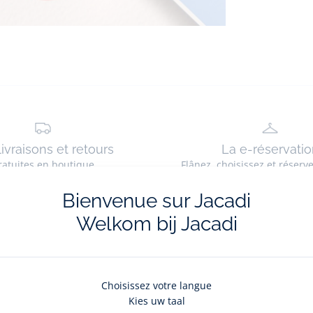
livraisons et retours
La e-réservatio
ratuites en boutique
Flânez, choisissez et réserv
Bienvenue sur Jacadi
Welkom bij Jacadi
La newsletter
Choisissez votre langue
Kies uw taal
nouveautés Jacadi : ventes privées, offres exclusives, nouvelles coll