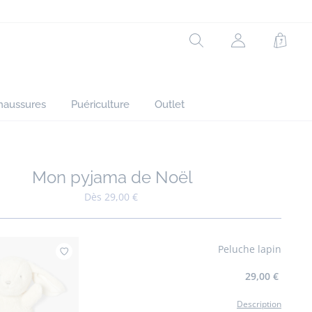
Rechercher
Mon
Panie
compte
(non
connecté)
haussures
Puériculture
Outlet
Mon pyjama de Noël
Ajouter à mes favoris : Mon pyjama de Noël
Dès 29,00 €
Peluche lapin
Ajouter à mes favoris : Peluche lapin
29,00 €
Description