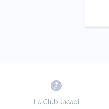
Votre adresse 
(exemple :
jacquesadit@
Le Club Jacadi