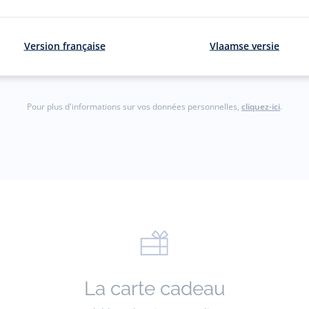
courriel
S'inscrir
Version française
Vlaamse versie
gmail.com)
Pour plus d'informations sur vos données personnelles,
cliquez-ici
.
La carte cadeau