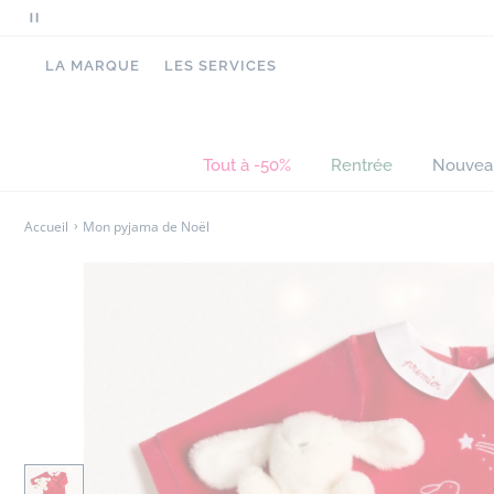
Mettre
en
LA MARQUE
LES SERVICES
pause
le
défilement
des
Tout à -50%
Rentrée
Nouvea
messages
Accueil
Mon pyjama de Noël