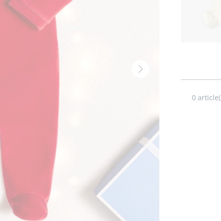
Volgende
thumbnail
-
0
article(
Produit