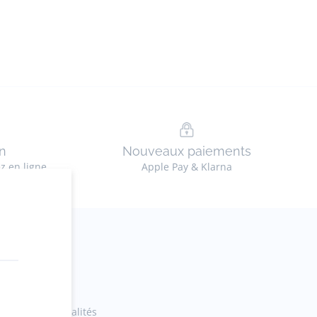
n
Nouveaux paiements
ez en ligne
Apple Pay & Klarna
ections et actualités