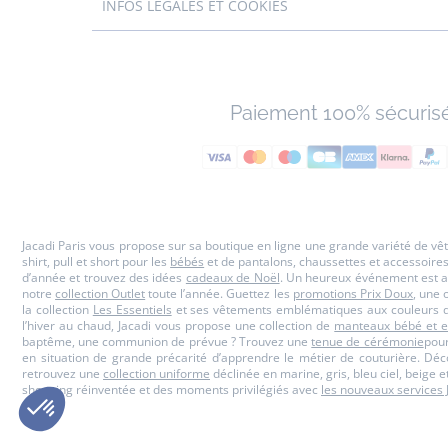
INFOS LÉGALES ET COOKIES
Paiement 100% sécuris
Jacadi Paris vous propose sur sa boutique en ligne une grande variété de v
shirt, pull et short pour les
bébés
et de pantalons, chaussettes et accessoire
d’année et trouvez des idées
cadeaux de Noël
. Un heureux événement est a
notre
collection Outlet
toute l’année. Guettez les
promotions Prix Doux
, une 
la collection
Les Essentiels
et ses vêtements emblématiques aux couleurs de
l’hiver au chaud, Jacadi vous propose une collection de
manteaux bébé et e
baptême, une communion de prévue ? Trouvez une
tenue de cérémonie
pour
en situation de grande précarité d’apprendre le métier de couturière. Dé
retrouvez une
collection uniforme
déclinée en marine, gris, bleu ciel, beige 
shopping réinventée et des moments privilégiés avec
les nouveaux services 