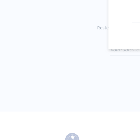
Restez informés des 
Votre adresse 
(exemple :
jacquesadit@