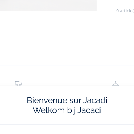
0
article(
livraisons et retours
La e-réservatio
Bienvenue sur Jacadi
ratuites en boutique
Flânez, choisissez et réserv
Welkom bij Jacadi