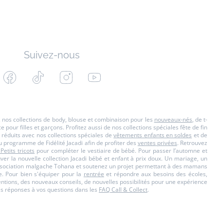
Suivez-nous
Facebook
Tiktok
Instagram
Youtube
-
-
-
-
Jacadi
Jacadi
Jacadi
Jacadi
Paris
Paris
Paris
Paris
s, nos collections de body, blouse et combinaison pour les
nouveaux-nés
, de t-
our filles et garçons. Profitez aussi de nos collections spéciales fête de fin
 réduits avec nos collections spéciales de
vêtements enfants en soldes
et de
u programme de Fidélité Jacadi afin de profiter des
ventes privées
. Retrouvez
 Petits tricots
pour compléter le vestiaire de bébé. Pour passer l’automne et
ouver la nouvelle collection Jacadi bébé et enfant à prix doux. Un mariage, un
'Association malgache Tohana et soutenez un projet permettant à des mamans
. Pour bien s'équiper pour la
rentrée
et répondre aux besoins des écoles,
ttentions, des nouveaux conseils, de nouvelles possibilités pour une expérience
es réponses à vos questions dans les
FAQ Call & Collect
.