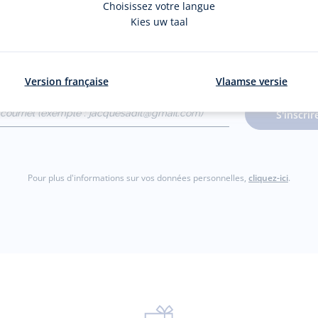
Choisissez votre langue
La newsletter
Kies uw taal
nouveautés Jacadi : ventes privées, offres exclusives, nouvelles coll
Version française
Vlaamse versie
courriel
S'inscrir
gmail.com)
Pour plus d'informations sur vos données personnelles,
cliquez-ici
.