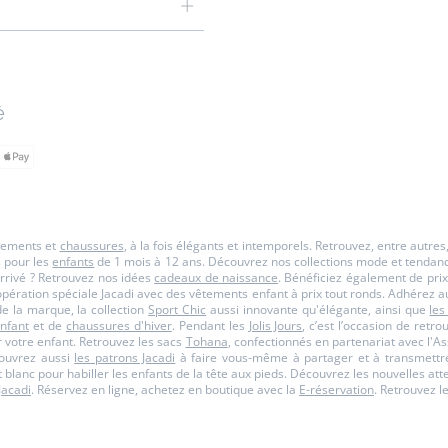
é
êtements et
chaussures
, à la fois élégants et intemporels. Retrouvez, entre autre
s pour les
enfants
de 1 mois à 12 ans. Découvrez nos collections mode et tendance p
rrivé ? Retrouvez nos idées
cadeaux de naissance
. Bénéficiez également de prix
opération spéciale Jacadi avec des vêtements enfant à prix tout ronds. Adhérez a
 la marque, la collection
Sport Chic
aussi innovante qu'élégante, ainsi que
les
nfant
et de
chaussures d'hiver
. Pendant les
Jolis Jours
, c’est l’occasion de retr
 votre enfant. Retrouvez les sacs
Tohana
, confectionnés en partenariat avec l
couvrez aussi
les patrons Jacadi
à faire vous-même à partager et à transmettre
et blanc pour habiller les enfants de la tête aux pieds. Découvrez les nouvelles a
Jacadi
. Réservez en ligne, achetez en boutique avec la
E-réservation
. Retrouvez l