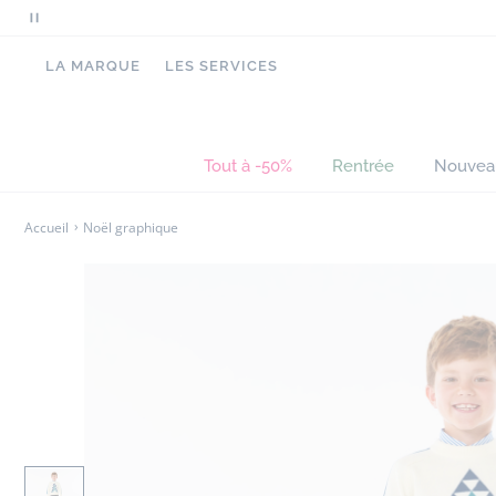
Mettre
en
LA MARQUE
LES SERVICES
pause
le
défilement
des
Tout à -50%
Rentrée
Nouvea
messages
Accueil
Noël graphique