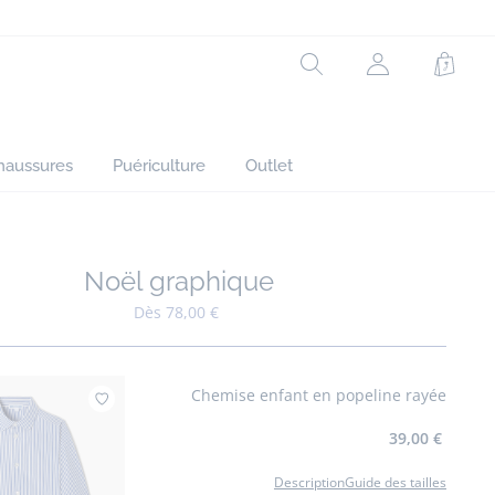
Rechercher
Mon
Panie
compte
(non
connecté)
haussures
Puériculture
Outlet
Noël graphique
Ajouter à mes favoris : Noël graphique
Dès 78,00 €
Chemise enfant en popeline rayée
Ajouter à mes favoris : Chemise enfant en 
39,00 €
Description
Guide des tailles