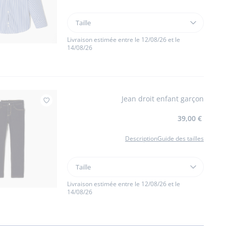
Taille
Taille
Chemise
enfant
Livraison estimée entre le 12/08/26 et le
14/08/26
en
popeline
rayée
Jean droit enfant garçon
Ajouter à mes favoris : Jean droit enfant garçon
39,00 €
Description
Guide des tailles
Taille
Taille
Jean
droit
Livraison estimée entre le 12/08/26 et le
14/08/26
enfant
garçon