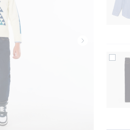
Volgende
thumbnail
-
Produit