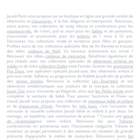
Jacadi
Jacadi
Jacadi
Jacadi
Paris
Paris
Paris
Paris
Jacadi Paris vous propose sur sa boutique en ligne une grande variété de
vêtements et
chaussures
, à la fois élégants et intemporels. Retrouvez,
entre autres, nos collections de body, blouse et combinaison pour les
nouveaux-nés
, de t-shirt, pull et short pour les
bébés
et de pantalons,
chaussettes et accessoires pour les
enfants
de 1 mois à 12 ans.
Découvrez nos collections mode et tendance pour filles et garçons.
Profitez aussi de nos collections spéciales fête de fin d’année et trouvez
des idées
cadeaux de Noël
. Un heureux événement est arrivé ?
Retrouvez nos idées
cadeaux de naissance
. Bénéficiez également de
prix réduits avec nos collections spéciales de
vêtements enfants en
soldes
et de notre
collection Outlet
toute l’année. Guettez les
promotions
Prix Doux
, une opération spéciale Jacadi avec des vêtements enfant à
prix tout ronds. Adhérez au programme de Fidélité Jacadi afin de profiter
des
ventes privées
. Retrouvez la collection
Les Essentiels
et ses
vêtements emblématiques aux couleurs de la marque, la collection
Sport Chic
aussi innovante qu'élégante, ainsi que
les Petits tricots
pour
compléter le vestiaire de bébé. Pour passer l’automne et l’hiver au
chaud, Jacadi vous propose une collection de
manteaux bébé et enfant
et de
chaussures d'hiver
. Pendant les
Jolis Jours
, c’est l’occasion de
retrouver la nouvelle collection Jacadi bébé et enfant à prix doux. Un
mariage, un baptême, une communion de prévue ? Trouvez une
tenue
de cérémonie
pour votre enfant. Retrouvez les sacs
Tohana
,
confectionnés en partenariat avec l'Association malgache Tohana et
soutenez un projet permettant à des mamans en situation de grande
précarité d’apprendre le métier de couturière. Découvrez aussi
les