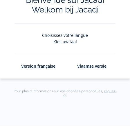
Bienvenue sur Jacadi
Welkom bij Jacadi
Restez informés des nouveautés Jacadi : ventes
privées, offres exclusives, nouvelles collections et
actualités
Choisissez votre langue
Votre adresse courriel
Kies uw taal
(exemple :
jacquesadit@gmail.com)
S'inscrire
Version française
Vlaamse versie
Pour plus d'informations sur vos données personnelles,
cliquez-
ici
.