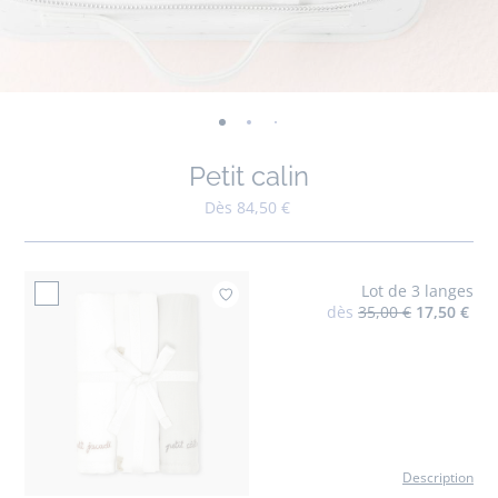
-
-
-
-
-
-
-
-
-
-
-
vue
vue
vue
vue
vue
vue
vue
vue
vue
vue
v
Petit calin
01
02
03
04
05
06
07
08
09
010
0
Dès 84,50 €
Lot de 3 langes
Ajouter à mes favoris : Lot d
dès
35,00 €
17,50 €
Description