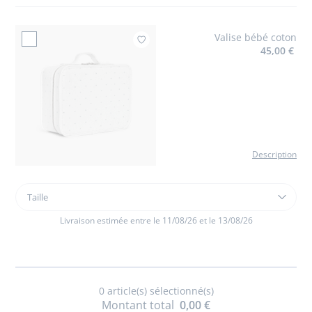
modèle
Valise bébé coton
Ajouter à mes favoris : Va
45,00 €
Description
Taille
Taille
Valise
bébé
Livraison estimée entre le 11/08/26 et le 13/08/26
coton
0
article(s) sélectionné(s)
Montant total
0,00 €