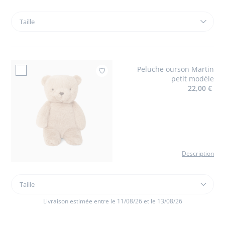
Taille
Taille
Lot
de
3
langes
Peluche ourson Martin
Ajouter à mes favo
petit modèle
22,00 €
Description
Taille
Taille
Peluche
ourson
Livraison estimée entre le 11/08/26 et le 13/08/26
Martin
petit