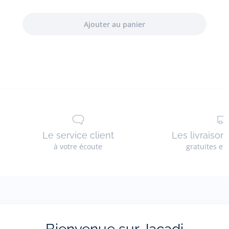
Le service client
Les livraison
à votre écoute
gratuites en
La newsletter