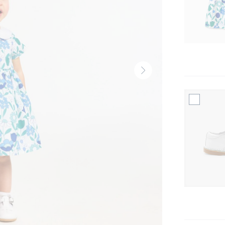
Volgende
thumbnail
-
Produit