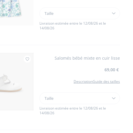
Taille
Taille
Robe
bébé
Livraison estimée entre le 12/08/26 et le
14/08/26
fille
en
coton
motif
floral
Salomés bébé mixte en cuir lisse
Ajouter à mes favoris : Salomés bébé mixte en
69,00 €
Description
Guide des tailles
Taille
Taille
Salomés
bébé
Livraison estimée entre le 12/08/26 et le
14/08/26
mixte
en
cuir