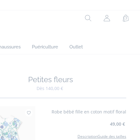
Rechercher
Mon
Panie
compte
(non
connecté)
haussures
Puériculture
Outlet
Petites fleurs
Ajouter à mes favoris : Petites fleurs
Dès 140,00 €
Robe bébé fille en coton motif floral
Ajouter à mes favoris : Robe bébé fille en c
49,00 €
Description
Guide des tailles