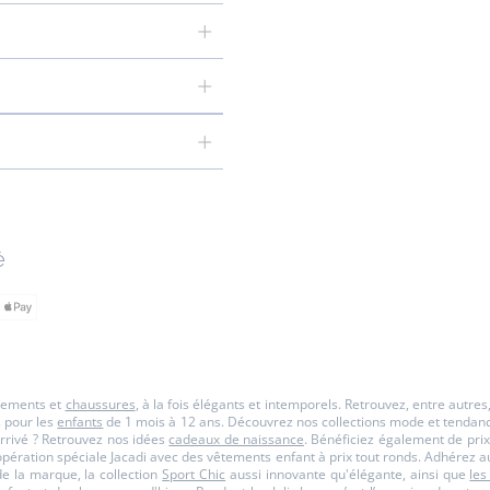
é
êtements et
chaussures
, à la fois élégants et intemporels. Retrouvez, entre autre
s pour les
enfants
de 1 mois à 12 ans. Découvrez nos collections mode et tendance p
rrivé ? Retrouvez nos idées
cadeaux de naissance
. Bénéficiez également de prix
opération spéciale Jacadi avec des vêtements enfant à prix tout ronds. Adhérez a
 la marque, la collection
Sport Chic
aussi innovante qu'élégante, ainsi que
les