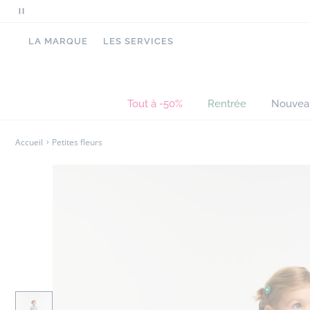
Mettre
en
LA MARQUE
LES SERVICES
pause
le
défilement
des
Tout à -50%
Rentrée
Nouvea
messages
Accueil
Petites fleurs