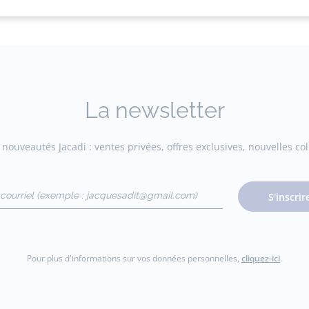
ratuites en boutique
Flânez, choisissez et réserv
La newsletter
nouveautés Jacadi : ventes privées, offres exclusives, nouvelles coll
courriel
S'inscrir
gmail.com)
Pour plus d'informations sur vos données personnelles,
cliquez-ici
.