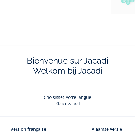
0
article(
Bienvenue sur Jacadi
Welkom bij Jacadi
Choisissez votre langue
Kies uw taal
Version française
Vlaamse versie
livraisons et retours
La e-réservatio