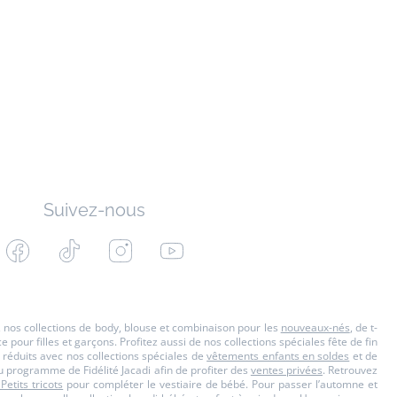
Suivez-nous
Facebook
Tiktok
Instagram
Youtube
-
-
-
-
Jacadi
Jacadi
Jacadi
Jacadi
Paris
Paris
Paris
Paris
s, nos collections de body, blouse et combinaison pour les
nouveaux-nés
, de t-
our filles et garçons. Profitez aussi de nos collections spéciales fête de fin
 réduits avec nos collections spéciales de
vêtements enfants en soldes
et de
u programme de Fidélité Jacadi afin de profiter des
ventes privées
. Retrouvez
 Petits tricots
pour compléter le vestiaire de bébé. Pour passer l’automne et