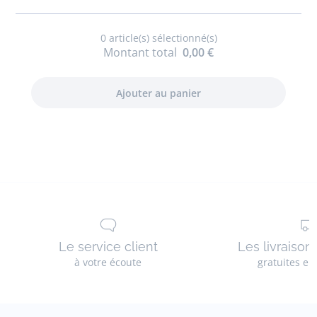
garçon
en
0
article(s) sélectionné(s)
coton
Montant total
0,00 €
manches
courtes
Le service client
Les livraison
à votre écoute
gratuites en