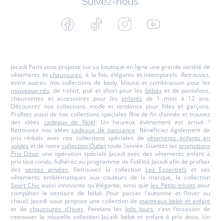
Suivez-nous
Facebook
Tiktok
Instagram
Youtube
-
-
-
-
Jacadi
Jacadi
Jacadi
Jacadi
Paris
Paris
Paris
Paris
Jacadi Paris vous propose sur sa boutique en ligne une grande variété de
vêtements et
chaussures
, à la fois élégants et intemporels. Retrouvez,
entre autres, nos collections de body, blouse et combinaison pour les
nouveaux-nés
, de t-shirt, pull et short pour les
bébés
et de pantalons,
chaussettes et accessoires pour les
enfants
de 1 mois à 12 ans.
Découvrez nos collections mode et tendance pour filles et garçons.
Profitez aussi de nos collections spéciales fête de fin d’année et trouvez
des idées
cadeaux de Noël
. Un heureux événement est arrivé ?
Retrouvez nos idées
cadeaux de naissance
. Bénéficiez également de
prix réduits avec nos collections spéciales de
vêtements enfants en
soldes
et de notre
collection Outlet
toute l’année. Guettez les
promotions
Prix Doux
, une opération spéciale Jacadi avec des vêtements enfant à
prix tout ronds. Adhérez au programme de Fidélité Jacadi afin de profiter
des
ventes privées
. Retrouvez la collection
Les Essentiels
et ses
vêtements emblématiques aux couleurs de la marque, la collection
Sport Chic
aussi innovante qu'élégante, ainsi que
les Petits tricots
pour
compléter le vestiaire de bébé. Pour passer l’automne et l’hiver au
chaud, Jacadi vous propose une collection de
manteaux bébé et enfant
et de
chaussures d'hiver
. Pendant les
Jolis Jours
, c’est l’occasion de
retrouver la nouvelle collection Jacadi bébé et enfant à prix doux. Un