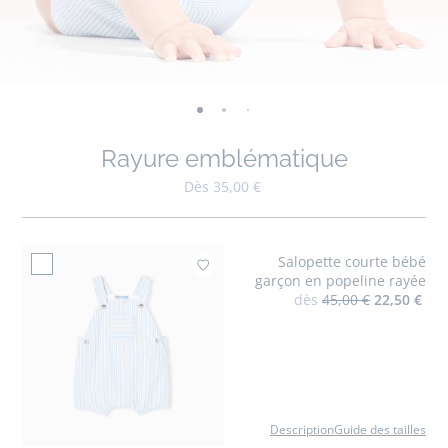
-
-
-
-
-
-
-
-
-
-
-
vue
vue
vue
vue
vue
vue
vue
vue
vue
vue
v
Rayure emblématique
01
02
03
04
05
06
07
08
09
010
0
Dès 35,00 €
Salopette courte bébé
Ajouter à mes fa
garçon en popeline rayée
dès
45,00 €
22,50 €
Description
Guide des tailles