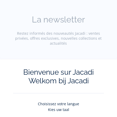
La newsletter
Restez informés des nouveautés Jacadi : ventes
privées, offres exclusives, nouvelles collections et
actualités
Votre adresse courriel
(exemple :
jacquesadit@gmail.com)
Bienvenue sur Jacadi
Welkom bij Jacadi
S'inscrire
Choisissez votre langue
Pour plus d'informations sur vos données personnelles,
cliquez-
ici
.
Kies uw taal