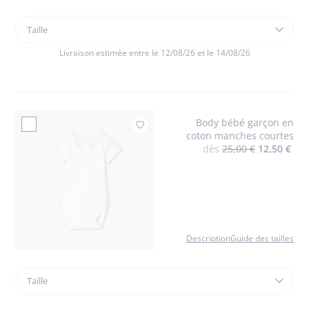
Taille
Taille
Salopette
courte
Livraison estimée entre le 12/08/26 et le 14/08/26
bébé
garçon
en
popeline
Body bébé garçon en
rayée
Ajouter à mes fa
coton manches courtes
dès
25,00 €
12,50 €
Description
Guide des tailles
Taille
Taille
Body
bébé