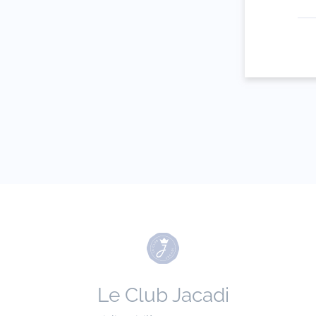
Votre adresse 
(exemple :
jacquesadit@
Le Club Jacadi