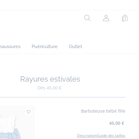
Rechercher
Mon
Panie
compte
(non
connecté)
haussures
Puériculture
Outlet
Rayures estivales
Ajouter à mes favoris : Rayures estivales
Dès 45,00 €
Barboteuse bébé fille
Ajouter à mes favoris : Barboteuse bébé fille
45,00 €
Description
Guide des tailles