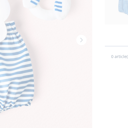
Volgende
thumbnail
-
0
article(
Produit