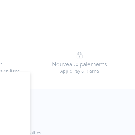
n
Nouveaux paiements
ez en ligne
Apple Pay & Klarna
ections et actualités