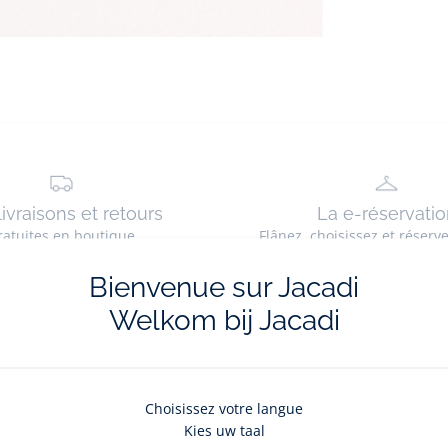
livraisons et retours
La e-réservatio
ratuites en boutique
Flânez, choisissez et réserv
Bienvenue sur Jacadi
Welkom bij Jacadi
La newsletter
Choisissez votre langue
Kies uw taal
nouveautés Jacadi : ventes privées, offres exclusives, nouvelles coll