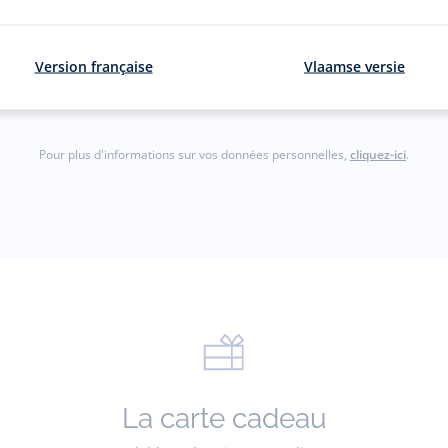
courriel
S'inscrir
Version française
Vlaamse versie
gmail.com)
Pour plus d'informations sur vos données personnelles,
cliquez-ici
.
La carte cadeau