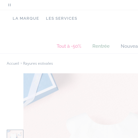
Mettre
en
LA MARQUE
LES SERVICES
pause
le
défilement
des
Tout à -50%
Rentrée
Nouvea
messages
Accueil
Rayures estivales