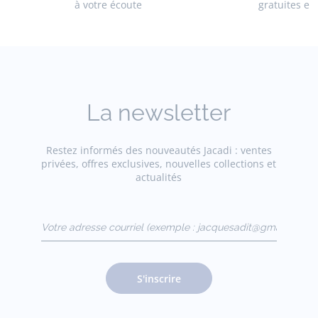
à votre écoute
gratuites en
La newsletter
Restez informés des nouveautés Jacadi : ventes
privées, offres exclusives, nouvelles collections et
actualités
Votre adresse courriel
(exemple :
jacquesadit@gmail.com)
S'inscrire