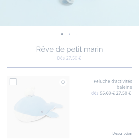
-
-
-
-
-
-
vue
vue
vue
vue
vue
vue
Rêve de petit marin
01
02
03
04
05
06
Dès 27,50 €
Peluche d'activités
Ajouter à mes favoris 
baleine
dès
55,00 €
27,50 €
Description