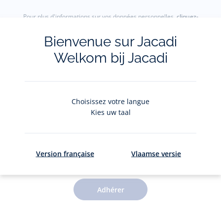
Pour plus d'informations sur vos données personnelles,
cliquez-
ici
.
Bienvenue sur Jacadi
Welkom bij Jacadi
Choisissez votre langue
Kies uw taal
Le Club Jacadi
Version française
Vlaamse versie
Des jolis privilèges pour 5€ par an
Adhérer