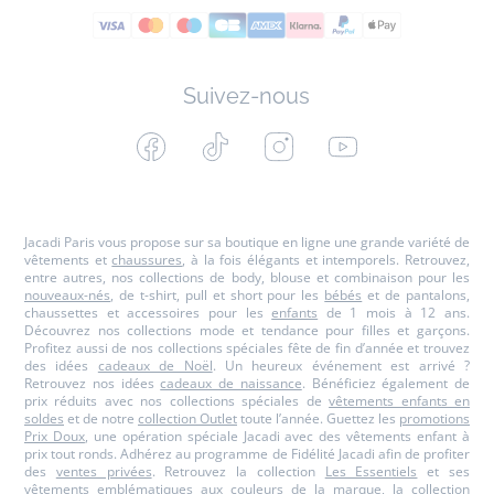
Suivez-nous
Facebook
Tiktok
Instagram
Youtube
-
-
-
-
Jacadi
Jacadi
Jacadi
Jacadi
Paris
Paris
Paris
Paris
Jacadi Paris vous propose sur sa boutique en ligne une grande variété de
vêtements et
chaussures
, à la fois élégants et intemporels. Retrouvez,
entre autres, nos collections de body, blouse et combinaison pour les
nouveaux-nés
, de t-shirt, pull et short pour les
bébés
et de pantalons,
chaussettes et accessoires pour les
enfants
de 1 mois à 12 ans.
Découvrez nos collections mode et tendance pour filles et garçons.
Profitez aussi de nos collections spéciales fête de fin d’année et trouvez
des idées
cadeaux de Noël
. Un heureux événement est arrivé ?
Retrouvez nos idées
cadeaux de naissance
. Bénéficiez également de
prix réduits avec nos collections spéciales de
vêtements enfants en
soldes
et de notre
collection Outlet
toute l’année. Guettez les
promotions
Prix Doux
, une opération spéciale Jacadi avec des vêtements enfant à
prix tout ronds. Adhérez au programme de Fidélité Jacadi afin de profiter
des
ventes privées
. Retrouvez la collection
Les Essentiels
et ses
vêtements emblématiques aux couleurs de la marque, la collection