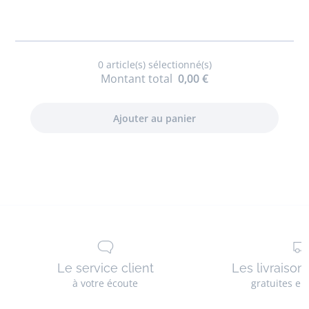
en
cuir
lisse
0
article(s) sélectionné(s)
Montant total
0,00 €
Le service client
Les livraison
à votre écoute
gratuites en