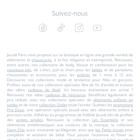
Suivez-nous
Facebook
Tiktok
Instagram
Youtube
-
-
-
-
Jacadi
Jacadi
Jacadi
Jacadi
Paris
Paris
Paris
Paris
Jacadi Paris vous propose sur sa boutique en ligne une grande variété de
vêtements et
chaussures
, à la fois élégants et intemporels. Retrouvez,
entre autres, nos collections de body, blouse et combinaison pour les
nouveaux-nés
, de t-shirt, pull et short pour les
bébés
et de pantalons,
chaussettes et accessoires pour les
enfants
de 1 mois à 12 ans.
Découvrez nos collections mode et tendance pour filles et garçons.
Profitez aussi de nos collections spéciales fête de fin d’année et trouvez
des idées
cadeaux de Noël
. Un heureux événement est arrivé ?
Retrouvez nos idées
cadeaux de naissance
. Bénéficiez également de
prix réduits avec nos collections spéciales de
vêtements enfants en
soldes
et de notre
collection Outlet
toute l’année. Guettez les
promotions
Prix Doux
, une opération spéciale Jacadi avec des vêtements enfant à
prix tout ronds. Adhérez au programme de Fidélité Jacadi afin de profiter
des
ventes privées
. Retrouvez la collection
Les Essentiels
et ses
vêtements emblématiques aux couleurs de la marque, la collection
Sport Chic
aussi innovante qu'élégante, ainsi que
les Petits tricots
pour
compléter le vestiaire de bébé. Pour passer l’automne et l’hiver au
chaud, Jacadi vous propose une collection de
manteaux bébé et enfant