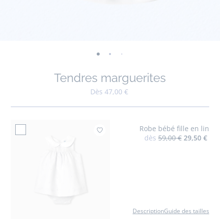
-
-
-
-
-
-
-
-
-
-
-
vue
vue
vue
vue
vue
vue
vue
vue
vue
vue
v
Tendres marguerites
01
02
03
04
05
06
07
08
09
010
0
Dès 47,00 €
Robe bébé fille en lin
Ajouter à mes favoris : R
dès
59,00 €
29,50 €
Description
Guide des tailles