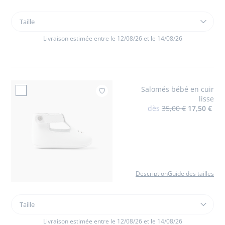
Taille
Taille
Robe
bébé
Livraison estimée entre le 12/08/26 et le 14/08/26
fille
en
lin
Salomés bébé en cuir
Ajouter à mes favoris
lisse
dès
35,00 €
17,50 €
Description
Guide des tailles
Taille
Taille
Salomés
bébé
Livraison estimée entre le 12/08/26 et le 14/08/26