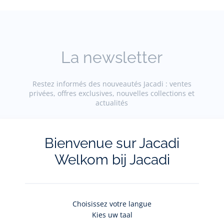
La newsletter
Restez informés des nouveautés Jacadi : ventes
privées, offres exclusives, nouvelles collections et
actualités
Votre adresse courriel
(exemple :
Bienvenue sur Jacadi
jacquesadit@gmail.com)
Welkom bij Jacadi
S'inscrire
Choisissez votre langue
Kies uw taal
Pour plus d'informations sur vos données personnelles,
cliquez-