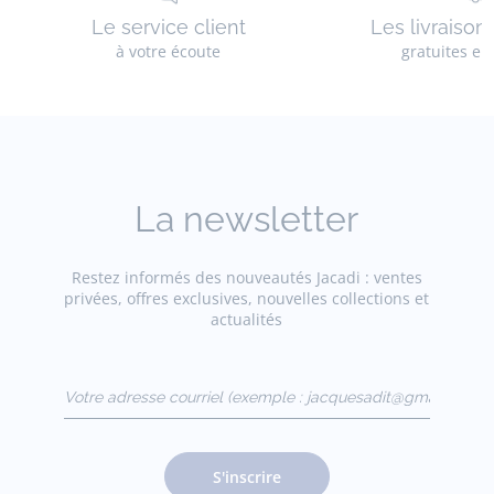
Le service client
Les livraison
à votre écoute
gratuites en
La newsletter
Restez informés des nouveautés Jacadi : ventes
privées, offres exclusives, nouvelles collections et
actualités
Votre adresse courriel
(exemple :
jacquesadit@gmail.com)
S'inscrire