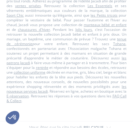
prix tout ronds. Adhérez au programme de Fidélité Jacadi afin de profiter
des
ventes privées
. Retrouvez la collection
Les Essentiels
et ses
vêtements emblématiques aux couleurs de la marque, la collection
Sport Chic
aussi innovante qu'élégante, ainsi que
les Petits tricots
pour
compléter le vestiaire de bébé. Pour passer l’automne et l’hiver au
chaud, Jacadi vous propose une collection de
manteaux bébé et enfant
et de
chaussures d'hiver
. Pendant les
Jolis Jours
, c’est l’occasion de
retrouver la nouvelle collection Jacadi bébé et enfant à prix doux. Un
mariage, un baptême, une communion de prévue ? Trouvez une
tenue
de cérémonie
pour votre enfant. Retrouvez les sacs
Tohana
,
confectionnés en partenariat avec l'Association malgache Tohana et
soutenez un projet permettant à des mamans en situation de grande
précarité d’apprendre le métier de couturière. Découvrez aussi
les
patrons Jacadi
à faire vous-même à partager et à transmettre. Pour bien
s'équiper pour la
rentrée
et répondre aux besoins des écoles, retrouvez
une
collection uniforme
déclinée en marine, gris, bleu ciel, beige et blanc
pour habiller les enfants de la tête aux pieds. Découvrez les nouvelles
attentions, des nouveaux conseils, de nouvelles possibilités pour une
expérience shopping réinventée et des moments privilégiés avec
les
nouveaux services Jacadi
. Réservez en ligne, achetez en boutique avec la
E-réservation
. Retrouvez les réponses à vos questions dans les
FAQ Call
& Collect
.
Vous êtes sur le site Jacadi
BELGIQUE