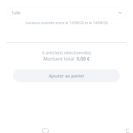
Taille
Taille
Eau
de
Livraison estimée entre le 12/08/26 et le 14/08/26
toilette
Mademoiselle
Jacadi
Petite
0
article(s) sélectionné(s)
Cerise
Montant total
0,00 €
100ML