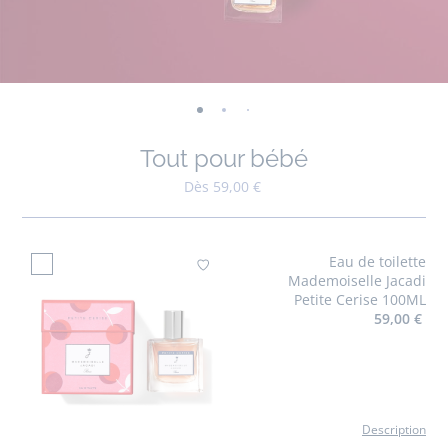
-
-
-
-
vue
vue
vue
vue
Tout pour bébé
01
02
03
04
Dès 59,00 €
Eau de toilette
Ajouter à mes fa
Mademoiselle Jacadi
Petite Cerise 100ML
59,00 €
Description