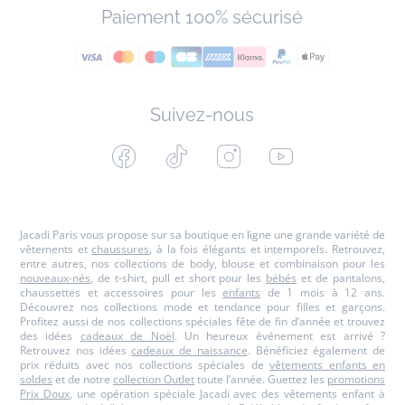
Paiement 100% sécurisé
Suivez-nous
Facebook
Tiktok
Instagram
Youtube
-
-
-
-
Jacadi
Jacadi
Jacadi
Jacadi
Paris
Paris
Paris
Paris
Jacadi Paris vous propose sur sa boutique en ligne une grande variété de
vêtements et
chaussures
, à la fois élégants et intemporels. Retrouvez,
entre autres, nos collections de body, blouse et combinaison pour les
nouveaux-nés
, de t-shirt, pull et short pour les
bébés
et de pantalons,
chaussettes et accessoires pour les
enfants
de 1 mois à 12 ans.
Découvrez nos collections mode et tendance pour filles et garçons.
Profitez aussi de nos collections spéciales fête de fin d’année et trouvez
des idées
cadeaux de Noël
. Un heureux événement est arrivé ?
Retrouvez nos idées
cadeaux de naissance
. Bénéficiez également de
prix réduits avec nos collections spéciales de
vêtements enfants en
soldes
et de notre
collection Outlet
toute l’année. Guettez les
promotions
Prix Doux
, une opération spéciale Jacadi avec des vêtements enfant à