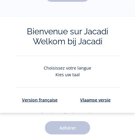
Pour plus d'informations sur vos données personnelles,
cliquez-
ici
.
Bienvenue sur Jacadi
Welkom bij Jacadi
Choisissez votre langue
Kies uw taal
Le Club Jacadi
Version française
Vlaamse versie
Des jolis privilèges pour 5€ par an
Adhérer