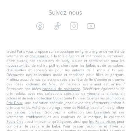
Suivez-nous
Facebook
Tiktok
Instagram
Youtube
-
-
-
-
Jacadi
Jacadi
Jacadi
Jacadi
Paris
Paris
Paris
Paris
Jacadi Paris vous propose sur sa boutique en ligne une grande variété de
vêtements et
chaussures
, à la fois élégants et intemporels. Retrouvez,
entre autres, nos collections de body, blouse et combinaison pour les
nouveaux-nés
, de t-shirt, pull et short pour les
bébés
et de pantalons,
chaussettes et accessoires pour les
enfants
de 1 mois à 12 ans.
Découvrez nos collections mode et tendance pour filles et garçons.
Profitez aussi de nos collections spéciales fête de fin d’année et trouvez
des idées
cadeaux de Noël
. Un heureux événement est arrivé ?
Retrouvez nos idées
cadeaux de naissance
. Bénéficiez également de
prix réduits avec nos collections spéciales de
vêtements enfants en
soldes
et de notre
collection Outlet
toute l’année. Guettez les
promotions
Prix Doux
, une opération spéciale Jacadi avec des vêtements enfant à
prix tout ronds. Adhérez au programme de Fidélité Jacadi afin de profiter
des
ventes privées
. Retrouvez la collection
Les Essentiels
et ses
vêtements emblématiques aux couleurs de la marque, la collection
Sport Chic
aussi innovante qu'élégante, ainsi que
les Petits tricots
pour
compléter le vestiaire de bébé. Pour passer l’automne et l’hiver au
chaud, Jacadi vous propose une collection de
manteaux bébé et enfant