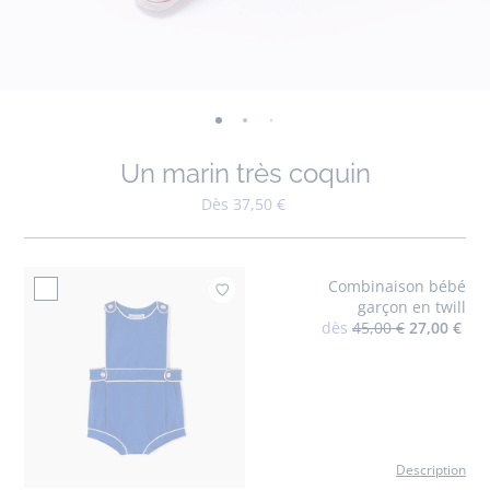
-
-
-
-
-
-
-
-
vue
vue
vue
vue
vue
vue
vue
vue
Un marin très coquin
01
02
03
04
05
06
07
08
Dès 37,50 €
Combinaison bébé
Ajouter à mes favo
garçon en twill
dès
45,00 €
27,00 €
Description