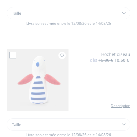
Taille
Taille
Combinaison
bébé
Livraison estimée entre le 12/08/26 et le 14/08/26
garçon
en
twill
Hochet oiseau
Ajouter à mes favoris : Hoche
dès
15,00 €
10,50 €
Description
Taille
Taille
Hochet
oiseau
Livraison estimée entre le 12/08/26 et le 14/08/26