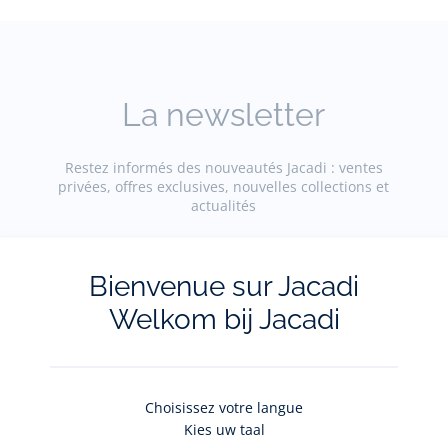
La newsletter
Restez informés des nouveautés Jacadi : ventes
privées, offres exclusives, nouvelles collections et
actualités
Votre adresse courriel
(exemple :
Bienvenue sur Jacadi
jacquesadit@gmail.com)
Welkom bij Jacadi
S'inscrire
Choisissez votre langue
Kies uw taal
Pour plus d'informations sur vos données personnelles,
cliquez-