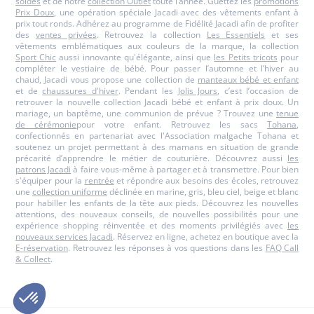
soldes
et de notre
collection Outlet
toute l’année. Guettez les
promotions
Prix Doux
, une opération spéciale Jacadi avec des vêtements enfant à
prix tout ronds. Adhérez au programme de Fidélité Jacadi afin de profiter
des
ventes privées
. Retrouvez la collection
Les Essentiels
et ses
vêtements emblématiques aux couleurs de la marque, la collection
Sport Chic
aussi innovante qu'élégante, ainsi que
les Petits tricots
pour
compléter le vestiaire de bébé. Pour passer l’automne et l’hiver au
chaud, Jacadi vous propose une collection de
manteaux bébé et enfant
et de
chaussures d'hiver
. Pendant les
Jolis Jours
, c’est l’occasion de
retrouver la nouvelle collection Jacadi bébé et enfant à prix doux. Un
mariage, un baptême, une communion de prévue ? Trouvez une
tenue
de cérémonie
pour votre enfant. Retrouvez les sacs
Tohana
,
confectionnés en partenariat avec l'Association malgache Tohana et
soutenez un projet permettant à des mamans en situation de grande
précarité d’apprendre le métier de couturière. Découvrez aussi
les
patrons Jacadi
à faire vous-même à partager et à transmettre. Pour bien
s'équiper pour la
rentrée
et répondre aux besoins des écoles, retrouvez
une
collection uniforme
déclinée en marine, gris, bleu ciel, beige et blanc
pour habiller les enfants de la tête aux pieds. Découvrez les nouvelles
attentions, des nouveaux conseils, de nouvelles possibilités pour une
expérience shopping réinventée et des moments privilégiés avec
les
nouveaux services Jacadi
. Réservez en ligne, achetez en boutique avec la
E-réservation
. Retrouvez les réponses à vos questions dans les
FAQ Call
& Collect
.