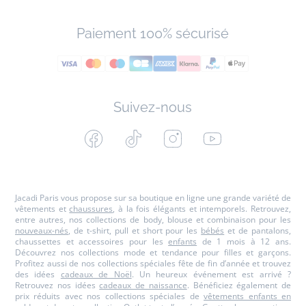
Paiement 100% sécurisé
Suivez-nous
Facebook
Tiktok
Instagram
Youtube
-
-
-
-
Jacadi
Jacadi
Jacadi
Jacadi
Paris
Paris
Paris
Paris
Jacadi Paris vous propose sur sa boutique en ligne une grande variété de
vêtements et
chaussures
, à la fois élégants et intemporels. Retrouvez,
entre autres, nos collections de body, blouse et combinaison pour les
nouveaux-nés
, de t-shirt, pull et short pour les
bébés
et de pantalons,
chaussettes et accessoires pour les
enfants
de 1 mois à 12 ans.
Découvrez nos collections mode et tendance pour filles et garçons.
Profitez aussi de nos collections spéciales fête de fin d’année et trouvez
des idées
cadeaux de Noël
. Un heureux événement est arrivé ?
Retrouvez nos idées
cadeaux de naissance
. Bénéficiez également de
prix réduits avec nos collections spéciales de
vêtements enfants en