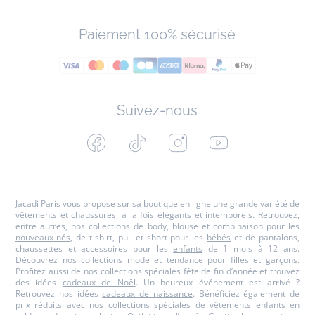
Paiement 100% sécurisé
Suivez-nous
Facebook
Tiktok
Instagram
Youtube
-
-
-
-
Jacadi
Jacadi
Jacadi
Jacadi
Paris
Paris
Paris
Paris
Jacadi Paris vous propose sur sa boutique en ligne une grande variété de
vêtements et
chaussures
, à la fois élégants et intemporels. Retrouvez,
entre autres, nos collections de body, blouse et combinaison pour les
nouveaux-nés
, de t-shirt, pull et short pour les
bébés
et de pantalons,
chaussettes et accessoires pour les
enfants
de 1 mois à 12 ans.
Découvrez nos collections mode et tendance pour filles et garçons.
Profitez aussi de nos collections spéciales fête de fin d’année et trouvez
des idées
cadeaux de Noël
. Un heureux événement est arrivé ?
Retrouvez nos idées
cadeaux de naissance
. Bénéficiez également de
prix réduits avec nos collections spéciales de
vêtements enfants en