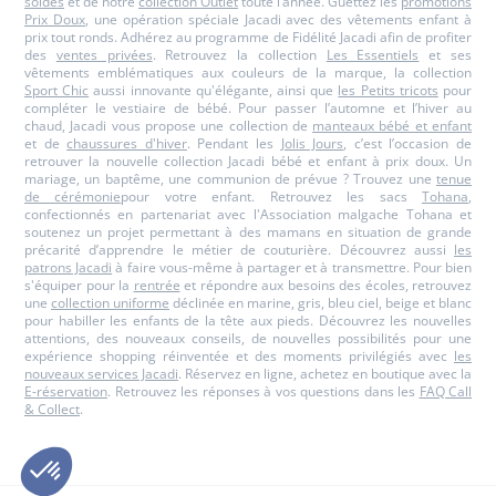
soldes
et de notre
collection Outlet
toute l’année. Guettez les
promotions
Prix Doux
, une opération spéciale Jacadi avec des vêtements enfant à
prix tout ronds. Adhérez au programme de Fidélité Jacadi afin de profiter
des
ventes privées
. Retrouvez la collection
Les Essentiels
et ses
vêtements emblématiques aux couleurs de la marque, la collection
Sport Chic
aussi innovante qu'élégante, ainsi que
les Petits tricots
pour
compléter le vestiaire de bébé. Pour passer l’automne et l’hiver au
chaud, Jacadi vous propose une collection de
manteaux bébé et enfant
et de
chaussures d'hiver
. Pendant les
Jolis Jours
, c’est l’occasion de
retrouver la nouvelle collection Jacadi bébé et enfant à prix doux. Un
mariage, un baptême, une communion de prévue ? Trouvez une
tenue
de cérémonie
pour votre enfant. Retrouvez les sacs
Tohana
,
confectionnés en partenariat avec l'Association malgache Tohana et
soutenez un projet permettant à des mamans en situation de grande
précarité d’apprendre le métier de couturière. Découvrez aussi
les
patrons Jacadi
à faire vous-même à partager et à transmettre. Pour bien
s'équiper pour la
rentrée
et répondre aux besoins des écoles, retrouvez
une
collection uniforme
déclinée en marine, gris, bleu ciel, beige et blanc
pour habiller les enfants de la tête aux pieds. Découvrez les nouvelles
attentions, des nouveaux conseils, de nouvelles possibilités pour une
expérience shopping réinventée et des moments privilégiés avec
les
nouveaux services Jacadi
. Réservez en ligne, achetez en boutique avec la
E-réservation
. Retrouvez les réponses à vos questions dans les
FAQ Call
& Collect
.