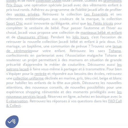
soldes
et de notre
collection Outlet
toute l’année. Guettez les
promotions
Prix Doux
, une opération spéciale Jacadi avec des vêtements enfant à
prix tout ronds. Adhérez au programme de Fidélité Jacadi afin de profiter
des
ventes privées
. Retrouvez la collection
Les Essentiels
et ses
vêtements emblématiques aux couleurs de la marque, la collection
Sport Chic
aussi innovante qu'élégante, ainsi que
les Petits tricots
pour
compléter le vestiaire de bébé. Pour passer l’automne et l’hiver au
chaud, Jacadi vous propose une collection de
manteaux bébé et enfant
et de
chaussures d'hiver
. Pendant les
Jolis Jours
, c’est l’occasion de
retrouver la nouvelle collection Jacadi bébé et enfant à prix doux. Un
mariage, un baptême, une communion de prévue ? Trouvez une
tenue
de cérémonie
pour votre enfant. Retrouvez les sacs
Tohana
,
confectionnés en partenariat avec l'Association malgache Tohana et
soutenez un projet permettant à des mamans en situation de grande
précarité d’apprendre le métier de couturière. Découvrez aussi
les
patrons Jacadi
à faire vous-même à partager et à transmettre. Pour bien
s'équiper pour la
rentrée
et répondre aux besoins des écoles, retrouvez
une
collection uniforme
déclinée en marine, gris, bleu ciel, beige et blanc
pour habiller les enfants de la tête aux pieds. Découvrez les nouvelles
attentions, des nouveaux conseils, de nouvelles possibilités pour une
expérience shopping réinventée et des moments privilégiés avec
les
nouveaux services Jacadi
. Réservez en ligne, achetez en boutique avec la
E-réservation
. Retrouvez les réponses à vos questions dans les
FAQ Call
& Collect
.