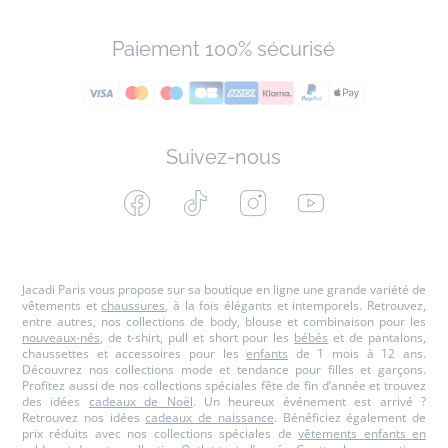
Paiement 100% sécurisé
Suivez-nous
Facebook
Tiktok
Instagram
Youtube
-
-
-
-
Jacadi
Jacadi
Jacadi
Jacadi
Paris
Paris
Paris
Paris
Jacadi Paris vous propose sur sa boutique en ligne une grande variété de
vêtements et
chaussures
, à la fois élégants et intemporels. Retrouvez,
entre autres, nos collections de body, blouse et combinaison pour les
nouveaux-nés
, de t-shirt, pull et short pour les
bébés
et de pantalons,
chaussettes et accessoires pour les
enfants
de 1 mois à 12 ans.
Découvrez nos collections mode et tendance pour filles et garçons.
Profitez aussi de nos collections spéciales fête de fin d’année et trouvez
des idées
cadeaux de Noël
. Un heureux événement est arrivé ?
Retrouvez nos idées
cadeaux de naissance
. Bénéficiez également de
prix réduits avec nos collections spéciales de
vêtements enfants en