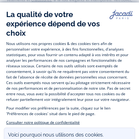
entre autres, nos collections de body, blouse et combinaison pour les
nouveaux-nés
, de t-shirt, pull et short pour les
bébés
et de pantalons,
chaussettes et accessoires pour les
enfants
de 1 mois à 12 ans.
Découvrez nos collections mode et tendance pour filles et garçons.
Profitez aussi de nos collections spéciales fête de fin d’année et trouvez
des idées
cadeaux de Noël
. Un heureux événement est arrivé ?
Retrouvez nos idées
cadeaux de naissance
. Bénéficiez également de
prix réduits avec nos collections spéciales de
vêtements enfants en
soldes
et de notre
collection Outlet
toute l’année. Guettez les
promotions
Prix Doux
, une opération spéciale Jacadi avec des vêtements enfant à
prix tout ronds. Adhérez au programme de Fidélité Jacadi afin de profiter
des
ventes privées
. Retrouvez la collection
Les Essentiels
et ses
vêtements emblématiques aux couleurs de la marque, la collection
Sport Chic
aussi innovante qu'élégante, ainsi que
les Petits tricots
pour
compléter le vestiaire de bébé. Pour passer l’automne et l’hiver au
chaud, Jacadi vous propose une collection de
manteaux bébé et enfant
et de
chaussures d'hiver
. Pendant les
Jolis Jours
, c’est l’occasion de
retrouver la nouvelle collection Jacadi bébé et enfant à prix doux. Un
mariage, un baptême, une communion de prévue ? Trouvez une
tenue
de cérémonie
pour votre enfant. Retrouvez les sacs
Tohana
,
confectionnés en partenariat avec l'Association malgache Tohana et
soutenez un projet permettant à des mamans en situation de grande
précarité d’apprendre le métier de couturière. Découvrez aussi
les
patrons Jacadi
à faire vous-même à partager et à transmettre. Pour bien
s'équiper pour la
rentrée
et répondre aux besoins des écoles, retrouvez
une
collection uniforme
déclinée en marine, gris, bleu ciel, beige et blanc
pour habiller les enfants de la tête aux pieds. Découvrez les nouvelles
attentions, des nouveaux conseils, de nouvelles possibilités pour une