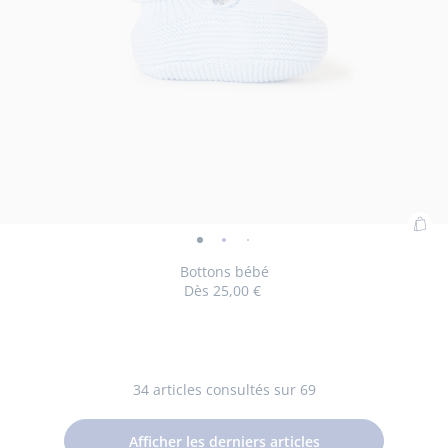
Ajo
Bottons
Bottons
Bottons
au
bébé
bébé
bébé
Bottons bébé
pan
Dès
25,00 €
-
-
-
:
vue
vue
vue
Bot
01
02
03
Taille
Bottons
Taille
Bottons
16/17
18/19
béb
disponible
bébé
disponible
bébé
34
articles consultés sur 69
Afficher les derniers articles