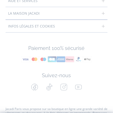
AIDE ET SERVICES
LA MAISON JACADI
INFOS LÉGALES ET COOKIES
Paiement 100% sécurisé
Suivez-nous
Facebook
Tiktok
Instagram
Youtube
-
-
-
-
Jacadi
Jacadi
Jacadi
Jacadi
Paris
Paris
Paris
Paris
Jacadi Paris vous propose sur sa boutique en ligne une grande variété de
vêtements et
chaussures
, à la fois élégants et intemporels. Retrouvez,