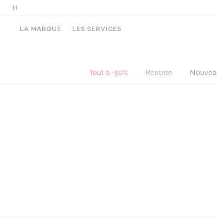
Mettre
en
LA MARQUE
LES SERVICES
pause
le
défilement
des
Tout à -50%
Rentrée
Nouvea
messages