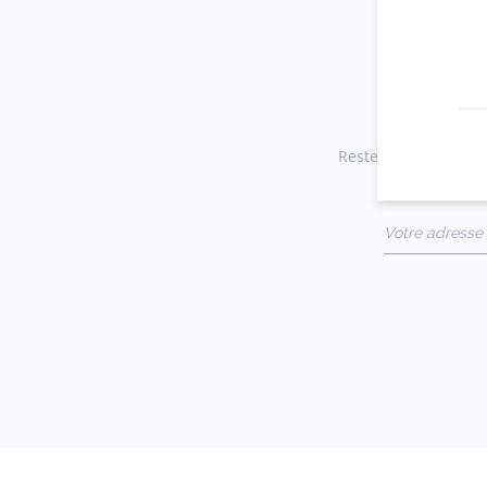
Restez informés des 
Votre adresse 
(exemple :
jacquesadit@