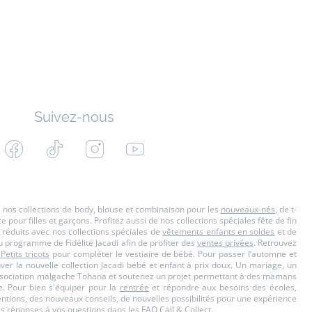
Suivez-nous
Facebook
Tiktok
Instagram
Youtube
-
-
-
-
Jacadi
Jacadi
Jacadi
Jacadi
Paris
Paris
Paris
Paris
s, nos collections de body, blouse et combinaison pour les
nouveaux-nés
, de t-
our filles et garçons. Profitez aussi de nos collections spéciales fête de fin
 réduits avec nos collections spéciales de
vêtements enfants en soldes
et de
u programme de Fidélité Jacadi afin de profiter des
ventes privées
. Retrouvez
 Petits tricots
pour compléter le vestiaire de bébé. Pour passer l’automne et
ouver la nouvelle collection Jacadi bébé et enfant à prix doux. Un mariage, un
'Association malgache Tohana et soutenez un projet permettant à des mamans
. Pour bien s'équiper pour la
rentrée
et répondre aux besoins des écoles,
ttentions, des nouveaux conseils, de nouvelles possibilités pour une expérience
es réponses à vos questions dans les
FAQ Call & Collect
.