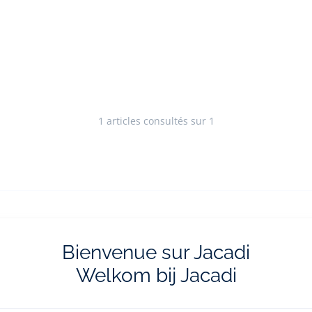
1
articles consultés sur 1
Bienvenue sur Jacadi
livraisons et retours
La e-réservatio
ratuites en boutique
Flânez, choisissez et réserv
Welkom bij Jacadi