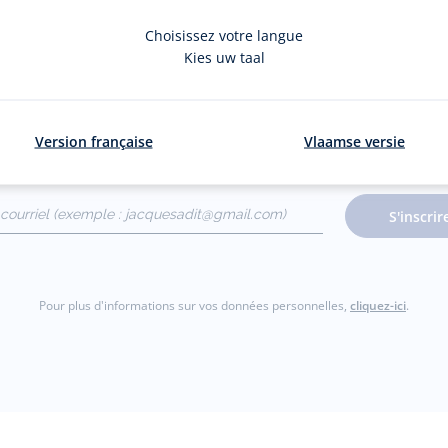
Choisissez votre langue
Kies uw taal
La newsletter
Version française
Vlaamse versie
nouveautés Jacadi : ventes privées, offres exclusives, nouvelles coll
courriel
S'inscrir
gmail.com)
Pour plus d'informations sur vos données personnelles,
cliquez-ici
.