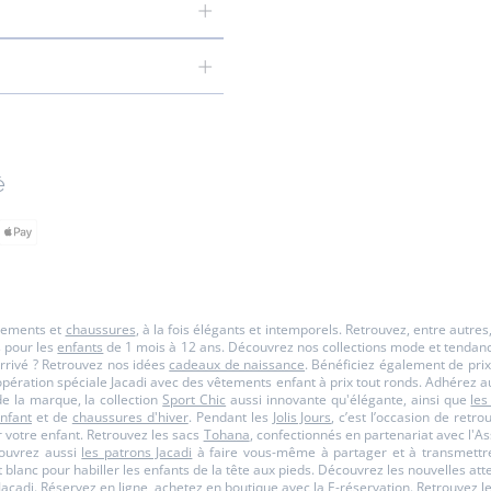
é
êtements et
chaussures
, à la fois élégants et intemporels. Retrouvez, entre autre
s pour les
enfants
de 1 mois à 12 ans. Découvrez nos collections mode et tendance p
rrivé ? Retrouvez nos idées
cadeaux de naissance
. Bénéficiez également de prix
opération spéciale Jacadi avec des vêtements enfant à prix tout ronds. Adhérez a
 la marque, la collection
Sport Chic
aussi innovante qu'élégante, ainsi que
les
nfant
et de
chaussures d'hiver
. Pendant les
Jolis Jours
, c’est l’occasion de retr
 votre enfant. Retrouvez les sacs
Tohana
, confectionnés en partenariat avec l
couvrez aussi
les patrons Jacadi
à faire vous-même à partager et à transmettre
et blanc pour habiller les enfants de la tête aux pieds. Découvrez les nouvelles a
Jacadi
. Réservez en ligne, achetez en boutique avec la
E-réservation
. Retrouvez l