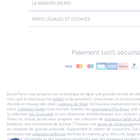
LA MAISON JACADI
INFOS LÉGALES ET COOKIES
Paiement 100% sécuris
Jacadi Paris vous propose sur sa boutique en ligne une grande variété de v
shirt, pull et short pour les
bébés
et de pantalons, chaussettes et accessoire
d’année et trouvez des idées
cadeaux de Noël
. Un heureux événement est a
notre
collection Outlet
toute l’année. Guettez les
promotions Prix Doux
, une 
la collection
Les Essentiels
et ses vêtements emblématiques aux couleurs de
l’hiver au chaud, Jacadi vous propose une collection de
manteaux bébé et e
baptême, une communion de prévue ? Trouvez une
tenue de cérémonie
pour
en situation de grande précarité d’apprendre le métier de couturière. Dé
retrouvez une
collection uniforme
déclinée en marine, gris, bleu ciel, beige 
shopping réinventée et des moments privilégiés avec
les nouveaux services 