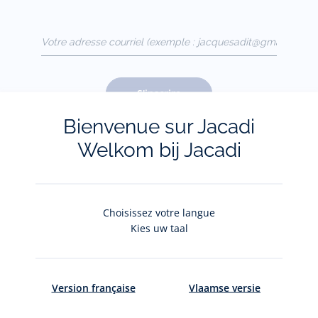
Votre adresse courriel
(exemple :
jacquesadit@gmail.com)
S'inscrire
Bienvenue sur Jacadi
Welkom bij Jacadi
Pour plus d'informations sur vos données personnelles,
cliquez-
ici
.
Choisissez votre langue
Kies uw taal
Version française
Vlaamse versie