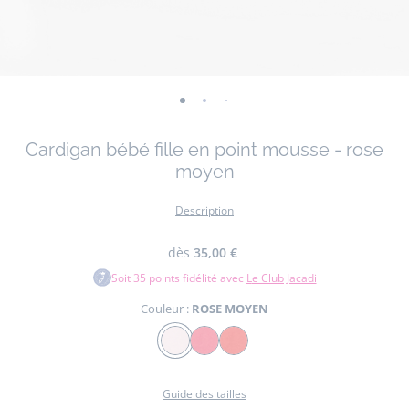
-
-
-
vue
vue
vue
Cardigan bébé fille en point mousse - rose
01
02
03
moyen
Description
dès
35,00 €
Soit
35
points fidélité avec
Le Club Jacadi
Couleur :
ROSE MOYEN
Couleur
ROSE
ROSE
ROUGE
MOYEN
THE
TOMATE
Guide des tailles
FONCE