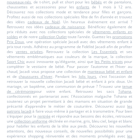
nouveaux-nés
, de t-shirt, pull et short pour les
bébés
et de pantalons,
chaussettes et accessoires pour les
enfants
de 1 mois à 12 ans.
Découvrez nos collections mode et tendance pour filles et garçons.
Profitez aussi de nos collections spéciales fête de fin d’année et trouvez
des idées
cadeaux de Noël
. Un heureux événement est arrivé ?
Retrouvez nos idées
cadeaux de naissance
. Bénéficiez également de
prix réduits avec nos collections spéciales de
vêtements enfants en
soldes
et de notre
collection Outlet
toute l’année. Guettez les
promotions
Prix Doux
, une opération spéciale Jacadi avec des vêtements enfant à
prix tout ronds. Adhérez au programme de Fidélité Jacadi afin de profiter
des
ventes privées
. Retrouvez la collection
Les Essentiels
et ses
vêtements emblématiques aux couleurs de la marque, la collection
Sport Chic
aussi innovante qu'élégante, ainsi que
les Petits tricots
pour
compléter le vestiaire de bébé. Pour passer l’automne et l’hiver au
chaud, Jacadi vous propose une collection de
manteaux bébé et enfant
et de
chaussures d'hiver
. Pendant les
Jolis Jours
, c’est l’occasion de
retrouver la nouvelle collection Jacadi bébé et enfant à prix doux. Un
mariage, un baptême, une communion de prévue ? Trouvez une
tenue
de cérémonie
pour votre enfant. Retrouvez les sacs
Tohana
,
confectionnés en partenariat avec l'Association malgache Tohana et
soutenez un projet permettant à des mamans en situation de grande
précarité d’apprendre le métier de couturière. Découvrez aussi
les
patrons Jacadi
à faire vous-même à partager et à transmettre. Pour bien
s'équiper pour la
rentrée
et répondre aux besoins des écoles, retrouvez
une
collection uniforme
déclinée en marine, gris, bleu ciel, beige et blanc
pour habiller les enfants de la tête aux pieds. Découvrez les nouvelles
attentions, des nouveaux conseils, de nouvelles possibilités pour une
expérience shopping réinventée et des moments privilégiés avec
les