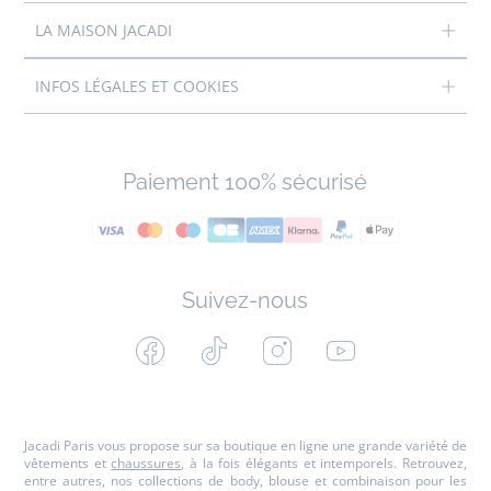
LA MAISON JACADI
INFOS LÉGALES ET COOKIES
Paiement 100% sécurisé
Suivez-nous
Facebook
Tiktok
Instagram
Youtube
-
-
-
-
Jacadi
Jacadi
Jacadi
Jacadi
Paris
Paris
Paris
Paris
Jacadi Paris vous propose sur sa boutique en ligne une grande variété de
vêtements et
chaussures
, à la fois élégants et intemporels. Retrouvez,
entre autres, nos collections de body, blouse et combinaison pour les