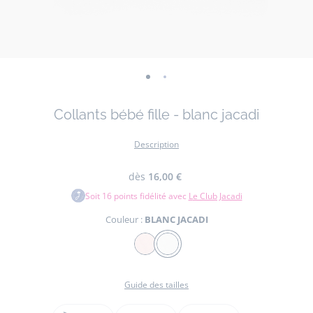
-
-
vue
vue
Collants bébé fille - blanc jacadi
01
02
Description
dès
16,00 €
Soit
16
points fidélité avec
Le Club Jacadi
Couleur :
BLANC JACADI
Couleur
ROSE
BLANC
JACADI
Guide des tailles
Taille