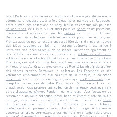
Jacadi
Jacadi
Jacadi
Jacadi
Paris
Paris
Paris
Paris
Jacadi Paris vous propose sur sa boutique en ligne une grande variété de
vêtements et
chaussures
, à la fois élégants et intemporels. Retrouvez,
entre autres, nos collections de body, blouse et combinaison pour les
nouveaux-nés
, de t-shirt, pull et short pour les
bébés
et de pantalons,
chaussettes et accessoires pour les
enfants
de 1 mois à 12 ans.
Découvrez nos collections mode et tendance pour filles et garçons.
Profitez aussi de nos collections spéciales fête de fin d’année et trouvez
des idées
cadeaux de Noël
. Un heureux événement est arrivé ?
Retrouvez nos idées
cadeaux de naissance
. Bénéficiez également de
prix réduits avec nos collections spéciales de
vêtements enfants en
soldes
et de notre
collection Outlet
toute l’année. Guettez les
promotions
Prix Doux
, une opération spéciale Jacadi avec des vêtements enfant à
prix tout ronds. Adhérez au programme de Fidélité Jacadi afin de profiter
des
ventes privées
. Retrouvez la collection
Les Essentiels
et ses
vêtements emblématiques aux couleurs de la marque, la collection
Sport Chic
aussi innovante qu'élégante, ainsi que
les Petits tricots
pour
compléter le vestiaire de bébé. Pour passer l’automne et l’hiver au
chaud, Jacadi vous propose une collection de
manteaux bébé et enfant
et de
chaussures d'hiver
. Pendant les
Jolis Jours
, c’est l’occasion de
retrouver la nouvelle collection Jacadi bébé et enfant à prix doux. Un
mariage, un baptême, une communion de prévue ? Trouvez une
tenue
de cérémonie
pour votre enfant. Retrouvez les sacs
Tohana
,
confectionnés en partenariat avec l'Association malgache Tohana et
soutenez un projet permettant à des mamans en situation de grande
précarité d’apprendre le métier de couturière. Découvrez aussi
les