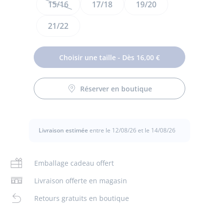
15/16
17/18
19/20
21/22
Choisir une taille - Dès 16,00 €
Ces collants bébé fille unis s'accorderont parfaitement aux
premières tenues de la toute-petite. Faciles à enfiler, ils
Réserver en boutique
Entretien :
réchaufferont une barboteuse ou une jolie robe.
- Collants doux et extensibles
Lavage à 30 °
- Idée cadeau de naissance
Livraison estimée
entre le 12/08/26 et le 14/08/26
Composition :
Chlore interdit
Tissu principal: 85% coton - 13% polyamide -
Emballage cadeau offert
2% elasthane
Pas de sèche-linge
Livraison offerte en magasin
Réf : 2018451
Pas de pressing
Retours gratuits en boutique
Pas de repassage