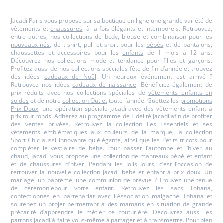
Paris
Paris
Paris
Paris
Jacadi Paris vous propose sur sa boutique en ligne une grande variété de
vêtements et
chaussures
, à la fois élégants et intemporels. Retrouvez,
entre autres, nos collections de body, blouse et combinaison pour les
nouveaux-nés
, de t-shirt, pull et short pour les
bébés
et de pantalons,
chaussettes et accessoires pour les
enfants
de 1 mois à 12 ans.
Découvrez nos collections mode et tendance pour filles et garçons.
Profitez aussi de nos collections spéciales fête de fin d’année et trouvez
des idées
cadeaux de Noël
. Un heureux événement est arrivé ?
Retrouvez nos idées
cadeaux de naissance
. Bénéficiez également de
prix réduits avec nos collections spéciales de
vêtements enfants en
soldes
et de notre
collection Outlet
toute l’année. Guettez les
promotions
Prix Doux
, une opération spéciale Jacadi avec des vêtements enfant à
prix tout ronds. Adhérez au programme de Fidélité Jacadi afin de profiter
des
ventes privées
. Retrouvez la collection
Les Essentiels
et ses
vêtements emblématiques aux couleurs de la marque, la collection
Sport Chic
aussi innovante qu'élégante, ainsi que
les Petits tricots
pour
compléter le vestiaire de bébé. Pour passer l’automne et l’hiver au
chaud, Jacadi vous propose une collection de
manteaux bébé et enfant
et de
chaussures d'hiver
. Pendant les
Jolis Jours
, c’est l’occasion de
retrouver la nouvelle collection Jacadi bébé et enfant à prix doux. Un
mariage, un baptême, une communion de prévue ? Trouvez une
tenue
de cérémonie
pour votre enfant. Retrouvez les sacs
Tohana
,
confectionnés en partenariat avec l'Association malgache Tohana et
soutenez un projet permettant à des mamans en situation de grande
précarité d’apprendre le métier de couturière. Découvrez aussi
les
patrons Jacadi
à faire vous-même à partager et à transmettre. Pour bien