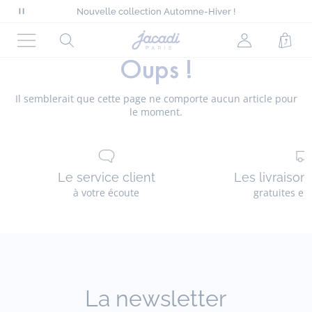
Tout à -50% sur l'été*
Nouvelle collection Automne-Hiver !
Mettre
Collection denim pour looks chic
en
Livraison offerte à domicile dès 90€*
Page
Rechercher
Mon
Pani
Tout à -50% sur l'été*
pause
d'accueil
Nouvelle collection Automne-Hiver !
Oups !
Menu
compte
le
Jacadi
(non
défilement
connecté)
des
Il semblerait que cette page ne comporte aucun article pour
messages
le moment.
Le service client
Les livraison
à votre écoute
gratuites en
La newsletter