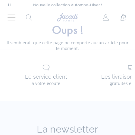
Tout à -50% sur l'été*
Nouvelle collection Automne-Hiver !
Mettre
Collection denim pour looks chic
en
Livraison offerte à domicile dès 90€*
Page
Rechercher
Mon
Pani
Tout à -50% sur l'été*
pause
d'accueil
Nouvelle collection Automne-Hiver !
Oups !
Menu
compte
le
Jacadi
(non
défilement
connecté)
des
Il semblerait que cette page ne comporte aucun article pour
messages
le moment.
Le service client
Les livraison
à votre écoute
gratuites en
La newsletter