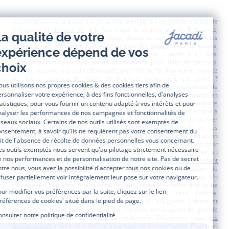
Paris
Paris
Paris
Paris
Jacadi Paris vous propose sur sa boutique en ligne une grande variété de
vêtements et
chaussures
, à la fois élégants et intemporels. Retrouvez,
entre autres, nos collections de body, blouse et combinaison pour les
nouveaux-nés
, de t-shirt, pull et short pour les
bébés
et de pantalons,
chaussettes et accessoires pour les
enfants
de 1 mois à 12 ans.
Découvrez nos collections mode et tendance pour filles et garçons.
Profitez aussi de nos collections spéciales fête de fin d’année et trouvez
des idées
cadeaux de Noël
. Un heureux événement est arrivé ?
Retrouvez nos idées
cadeaux de naissance
. Bénéficiez également de
prix réduits avec nos collections spéciales de
vêtements enfants en
soldes
et de notre
collection Outlet
toute l’année. Guettez les
promotions
Prix Doux
, une opération spéciale Jacadi avec des vêtements enfant à
prix tout ronds. Adhérez au programme de Fidélité Jacadi afin de profiter
des
ventes privées
. Retrouvez la collection
Les Essentiels
et ses
vêtements emblématiques aux couleurs de la marque, la collection
Sport Chic
aussi innovante qu'élégante, ainsi que
les Petits tricots
pour
compléter le vestiaire de bébé. Pour passer l’automne et l’hiver au
chaud, Jacadi vous propose une collection de
manteaux bébé et enfant
et de
chaussures d'hiver
. Pendant les
Jolis Jours
, c’est l’occasion de
retrouver la nouvelle collection Jacadi bébé et enfant à prix doux. Un
mariage, un baptême, une communion de prévue ? Trouvez une
tenue
de cérémonie
pour votre enfant. Retrouvez les sacs
Tohana
,
confectionnés en partenariat avec l'Association malgache Tohana et
soutenez un projet permettant à des mamans en situation de grande
précarité d’apprendre le métier de couturière. Découvrez aussi
les
patrons Jacadi
à faire vous-même à partager et à transmettre. Pour bien