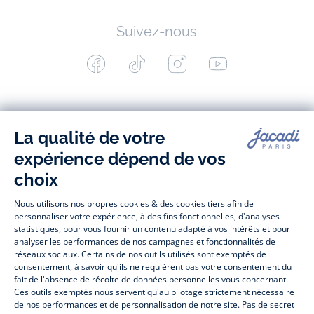
Suivez-nous
Facebook
Tiktok
Instagram
Youtube
-
-
-
-
Jacadi
Jacadi
Jacadi
Jacadi
Paris
Paris
Paris
Paris
Jacadi Paris vous propose sur sa boutique en ligne une grande variété de
vêtements et
chaussures
, à la fois élégants et intemporels. Retrouvez,
entre autres, nos collections de body, blouse et combinaison pour les
nouveaux-nés
, de t-shirt, pull et short pour les
bébés
et de pantalons,
chaussettes et accessoires pour les
enfants
de 1 mois à 12 ans.
Découvrez nos collections mode et tendance pour filles et garçons.
Profitez aussi de nos collections spéciales fête de fin d’année et trouvez
des idées
cadeaux de Noël
. Un heureux événement est arrivé ?
Retrouvez nos idées
cadeaux de naissance
. Bénéficiez également de
prix réduits avec nos collections spéciales de
vêtements enfants en
soldes
et de notre
collection Outlet
toute l’année. Guettez les
promotions
Prix Doux
, une opération spéciale Jacadi avec des vêtements enfant à
prix tout ronds. Adhérez au programme de Fidélité Jacadi afin de profiter
des
ventes privées
. Retrouvez la collection
Les Essentiels
et ses
vêtements emblématiques aux couleurs de la marque, la collection
Sport Chic
aussi innovante qu'élégante, ainsi que
les Petits tricots
pour
compléter le vestiaire de bébé. Pour passer l’automne et l’hiver au