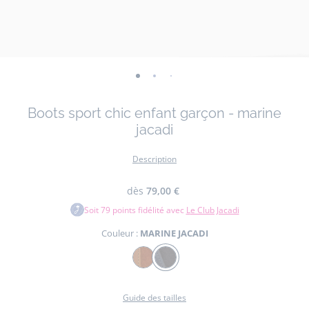
-
-
-
-
-
-
-
vue
vue
vue
vue
vue
vue
vue
Boots sport chic enfant garçon - marine
01
02
03
04
05
06
07
jacadi
Description
dès
79,00 €
Soit
79
points fidélité avec
Le Club Jacadi
Couleur :
MARINE JACADI
Couleur
NATUREL
MARINE
JACADI
Guide des tailles