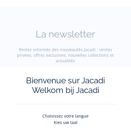
La newsletter
Restez informés des nouveautés Jacadi : ventes
privées, offres exclusives, nouvelles collections et
actualités
Votre adresse courriel
Bienvenue sur Jacadi
(exemple :
jacquesadit@gmail.com)
Welkom bij Jacadi
S'inscrire
Choisissez votre langue
Kies uw taal
Pour plus d'informations sur vos données personnelles,
cliquez-