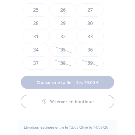
Taille
25
26
27
28
29
30
31
32
33
34
35
36
37
38
39
Choisir une taille - Dès 79,00 €
Fusion réussie entre une basket et une desert boot, ces
boots enfant garçon robustes sont déclinées en cuir lisse et
Réserver en boutique
croûte de cuir. Taillées pour le quotidien et faciles à
chausser grâce à leurs brides velcro, elles s'accorderont à
un jean retroussé et un sweat pour la rentrée.
Livraison estimée
entre le 12/08/26 et le 14/08/26
-
Fabriquées au Portugal