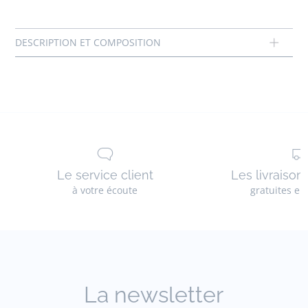
Comment trouver la bonne pointure ? Procurez-vous le
pédimetre.
Imprimez-le sur une feuille A4 et suivez les
instructions.
Composition :
Tissu principal: 100% cuir
Réf : 2046064
Le service client
Les livraison
à votre écoute
gratuites en
La newsletter