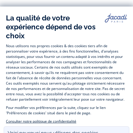
Paris
Paris
Paris
Paris
Jacadi Paris vous propose sur sa boutique en ligne une grande variété de
vêtements et
chaussures
, à la fois élégants et intemporels. Retrouvez,
entre autres, nos collections de body, blouse et combinaison pour les
nouveaux-nés
, de t-shirt, pull et short pour les
bébés
et de pantalons,
chaussettes et accessoires pour les
enfants
de 1 mois à 12 ans.
Découvrez nos collections mode et tendance pour filles et garçons.
Profitez aussi de nos collections spéciales fête de fin d’année et trouvez
des idées
cadeaux de Noël
. Un heureux événement est arrivé ?
Retrouvez nos idées
cadeaux de naissance
. Bénéficiez également de
prix réduits avec nos collections spéciales de
vêtements enfants en
soldes
et de notre
collection Outlet
toute l’année. Guettez les
promotions
Prix Doux
, une opération spéciale Jacadi avec des vêtements enfant à
prix tout ronds. Adhérez au programme de Fidélité Jacadi afin de profiter
des
ventes privées
. Retrouvez la collection
Les Essentiels
et ses
vêtements emblématiques aux couleurs de la marque, la collection
Sport Chic
aussi innovante qu'élégante, ainsi que
les Petits tricots
pour
compléter le vestiaire de bébé. Pour passer l’automne et l’hiver au
chaud, Jacadi vous propose une collection de
manteaux bébé et enfant
et de
chaussures d'hiver
. Pendant les
Jolis Jours
, c’est l’occasion de
retrouver la nouvelle collection Jacadi bébé et enfant à prix doux. Un
mariage, un baptême, une communion de prévue ? Trouvez une
tenue
de cérémonie
pour votre enfant. Retrouvez les sacs
Tohana
,
confectionnés en partenariat avec l'Association malgache Tohana et
soutenez un projet permettant à des mamans en situation de grande
précarité d’apprendre le métier de couturière. Découvrez aussi
les
patrons Jacadi
à faire vous-même à partager et à transmettre. Pour bien