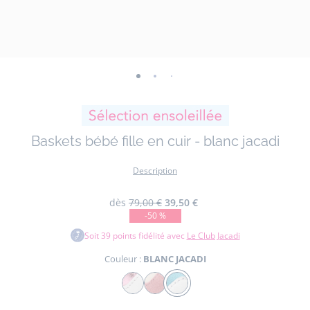
-
-
-
-
-
-
-
vue
vue
vue
vue
vue
vue
vue
01
02
03
04
05
06
07
Baskets bébé fille en cuir - blanc jacadi
Description
dès
79,00 €
39,50 €
-50 %
Soit
39
points fidélité avec
Le Club Jacadi
Couleur :
BLANC JACADI
Couleur
BLANC/ROSE
ROSE
BLANC