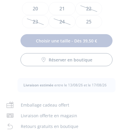
JACADI
Taille
20
21
22
23
24
25
Choisir une taille - Dès 39,50 €
Design minimaliste et touches métallisées, les baskets bébé
fille gagnent en modernité. Citadines et faciles à enfiler
Réserver en boutique
grâce à leurs lacets élastiqués et leur bride velcro, ces
tennis souples et légères s'accorderont aussi bien à un
pantalon qu'à une jupe pour une silhouette casual chic et
sans effort.
Livraison estimée
entre le 13/08/26 et le 17/08/26
-
Fabriquées au Portugal
-
Cuir blanc et irisé
Emballage cadeau offert
-
Col et languette moussés
Livraison offerte en magasin
-
Semelle antidérapante
-
Fermeture par lacets élastiqués et velcro
Retours gratuits en boutique
-
Ce modèle chausse normalement