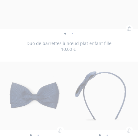
Ajo
Duo
Duo
au
de
de
Duo de barrettes à nœud plat enfant fille
pan
10,00 €
barrettes
barrettes
:
à
à
Du
nœud
nœud
Taille
Duo
TU
de
plat
plat
disponible
de
bar
enfant
enfant
barrettes
à
fille
fille
à
nœ
-
-
nœud
plat
vue
vue
plat
enf
01
02
enfant
fille
fille
Ajouter
Ajo