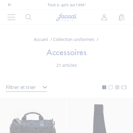
Exclu web : Tout à -50% sur l'été*
Tout à -50% sur l'été*
Mettre
Nouvelle collection Automne-Hiver !
en
Collection denim pour looks chic
Page
Rechercher
Mon
Pani
Livraison offerte à domicile dès 90€*
pause
d'accueil
Exclu web : Tout à -50% sur l'été*
Menu
compte
le
Jacadi
Tout à -50% sur l'été*
(non
défilement
connecté)
Accueil
Collection uniformes
des
messages
Accessoires
21 articles
Filtrer et trier
Mode
Changer
Chang
Cha
d'affichage
l'affichag
l'affic
l'af
actif
de
de
de
pour
la
la
la
la
liste
liste
liste
liste
produit
produi
pro
produit
en
en
en