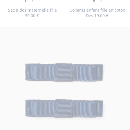
Sac
Sac
Sac
Sac
Collants
Collants
au
au
à
à
à
à
enfant
enfant
Sac à dos maternelle fille
Collants enfant fille en coton
panier
pan
39,00 €
Dès
19,00 €
dos
dos
dos
dos
fille
fille
:
:
maternelle
maternelle
maternelle
maternelle
en
en
Sac
Col
fille
fille
fille
fille
coton
coton
Taille
Sac
Taille
Collants
Taille
Collants
Taille
Collants
Taille
Col
TU
23/26
27/30
31/34
35/37
à
enf
-
-
-
-
-
-
disponible
à
disponible
enfant
disponible
enfant
disponible
enfant
disponib
enf
dos
fille
vue
vue
vue
vue
vue
vue
dos
fille
fille
fille
fille
maternelle
en
01
02
03
04
01
02
maternelle
en
en
en
en
fille
cot
fille
coton
coton
coton
cot