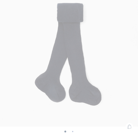
01
02
03
vue
vue
enfant
enfant
enfant
enfant
barrettes
fille
béb
01
02
fille
fille
fille
fille
bébé
fille
fille
Ajo
Collants
Collants
au