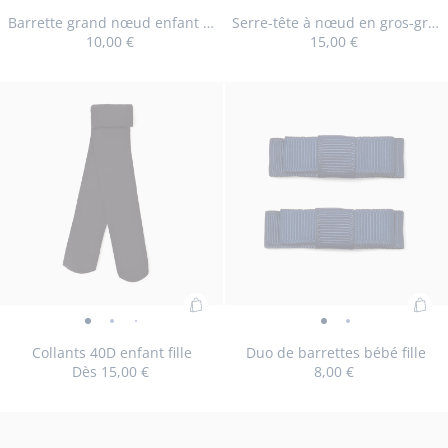
Barrette
Barrette
Serre-
Serre-
au
au
grand
grand
tête
tête
Barrette grand nœud enfant fille
Serre-tête à nœud en gros-grain
panier
pan
10,00 €
15,00 €
nœud
nœud
à
à
:
:
enfant
enfant
nœud
nœud
Barrette
Ser
fille
fille
en
en
Taille
Barrette
Taille
Serre-
TU
TU
grand
têt
-
-
gros-
gros-
disponible
grand
disponible
tête
nœud
à
vue
vue
grain
grain
nœud
à
enfant
nœ
01
02
-
-
enfant
nœud
fille
en
vue
vue
fille
en
gro
01
02
gros-
gra
grain
Ajouter
Ajo
Collants
Collants
Collants
Duo
Duo
au
au
40D
40D
40D
de
de
Collants 40D enfant fille
Duo de barrettes bébé fille
panier
pan
Dès
15,00 €
8,00 €
enfant
enfant
enfant
barrettes
barrettes
:
:
fille
fille
fille
bébé
bébé
Collants
Du
-
-
-
fille
fille
Taille
Collants
Taille
Collants
Taille
Collants
Taille
Collants
Taille
Duo
23/26
27/30
31/34
35/37
TU
40D
de
vue
vue
vue
-
-
disponible
40D
disponible
40D
disponible
40D
disponible
40D
disponible
de
enfant
bar