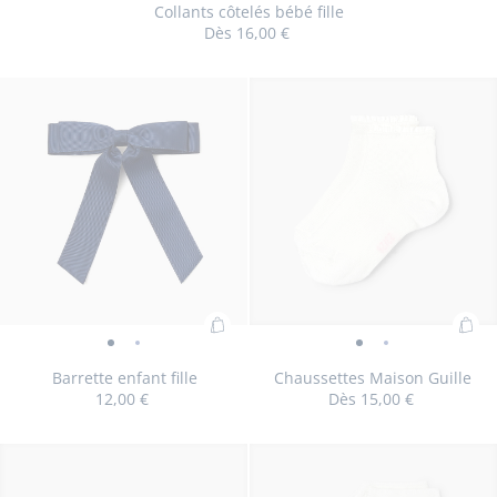
côtelés
côtelés
Collants côtelés bébé fille
pan
Dès
16,00 €
bébé
bébé
:
fille
fille
Col
-
-
Taille
Collants
Taille
Collants
Taille
Collants
Taille
Collants
19/20
21/22
23/24
25/26
côt
vue
vue
disponible
côtelés
disponible
côtelés
disponible
côtelés
disponible
côtelés
béb
01
02
bébé
bébé
bébé
bébé
fille
fille
fille
fille
fille
Ajouter
Ajo
Barrette
Barrette
Chaussettes
Chaussettes
au
au
enfant
enfant
Maison
Maison
Barrette enfant fille
Chaussettes Maison Guille
panier
pan
12,00 €
Dès
15,00 €
fille
fille
Guille
Guille
:
:
-
-
-
-
Barrette
Cha
vue
vue
vue
vue
Taille
Barrette
Taille
Chaussettes
Taille
Chaussettes
Taille
Chausset
Taille
Cha
TU
23/26
27/30
31/34
35/37
enfant
Mai
01
02
01
02
disponible
enfant
disponible
Maison
disponible
Maison
disponible
Maison
disponib
Mai
fille
Guil