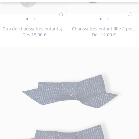
Ajouter
Ajo
Duo
Duo
Duo
Chaussettes
Chaussettes
au
au
de
de
de
enfant
enfant
Duo de chaussettes enfant garçon
Chaussettes enfant fille à petit nœud
panier
pan
Dès
15,00 €
Dès
12,00 €
chaussettes
chaussettes
chaussettes
fille
fille
:
:
enfant
enfant
enfant
à
à
Duo
Cha
garçon
garçon
garçon
petit
petit
Taille
Duo
Taille
Duo
Taille
Duo
Taille
Duo
Taille
Chaussettes
Taille
Chaussettes
Taille
Chausset
Taille
Cha
23/26
27/30
31/34
35/37
23/26
27/30
31/34
35/37
de
enf
-
-
-
nœud
nœud
disponible
de
disponible
de
disponible
de
indisponible
de
disponible
enfant
disponible
enfant
disponible
enfant
disponib
enf
chaussettes
fille
vue
vue
vue
-
-
chaussettes
chaussettes
chaussettes
chaussettes
fille
fille
fille
fille
enfant
à
01
02
03
vue
vue
enfant
enfant
enfant
enfant
à
à
à
à
garçon
peti
01
02
garçon
garçon
garçon
garçon
petit
petit
petit
peti
nœ
nœud
nœud
nœud
nœ