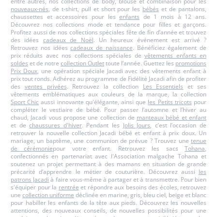
entre autres, nos collections de body, blouse et combinaison pour les
nouveaux-nés
, de t-shirt, pull et short pour les
bébés
et de pantalons,
chaussettes et accessoires pour les
enfants
de 1 mois à 12 ans.
Découvrez nos collections mode et tendance pour filles et garçons.
Profitez aussi de nos collections spéciales fête de fin d’année et trouvez
des idées
cadeaux de Noël
. Un heureux événement est arrivé ?
Retrouvez nos idées
cadeaux de naissance
. Bénéficiez également de
prix réduits avec nos collections spéciales de
vêtements enfants en
soldes
et de notre
collection Outlet
toute l’année. Guettez les
promotions
Prix Doux
, une opération spéciale Jacadi avec des vêtements enfant à
prix tout ronds. Adhérez au programme de Fidélité Jacadi afin de profiter
des
ventes privées
. Retrouvez la collection
Les Essentiels
et ses
vêtements emblématiques aux couleurs de la marque, la collection
Sport Chic
aussi innovante qu'élégante, ainsi que
les Petits tricots
pour
compléter le vestiaire de bébé. Pour passer l’automne et l’hiver au
chaud, Jacadi vous propose une collection de
manteaux bébé et enfant
et de
chaussures d'hiver
. Pendant les
Jolis Jours
, c’est l’occasion de
retrouver la nouvelle collection Jacadi bébé et enfant à prix doux. Un
mariage, un baptême, une communion de prévue ? Trouvez une
tenue
de cérémonie
pour votre enfant. Retrouvez les sacs
Tohana
,
confectionnés en partenariat avec l'Association malgache Tohana et
soutenez un projet permettant à des mamans en situation de grande
précarité d’apprendre le métier de couturière. Découvrez aussi
les
patrons Jacadi
à faire vous-même à partager et à transmettre. Pour bien
s'équiper pour la
rentrée
et répondre aux besoins des écoles, retrouvez
une
collection uniforme
déclinée en marine, gris, bleu ciel, beige et blanc
pour habiller les enfants de la tête aux pieds. Découvrez les nouvelles
attentions, des nouveaux conseils, de nouvelles possibilités pour une