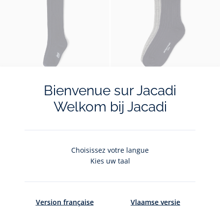
01
02
03
bébé
bébé
bébé
bébé
fille
fille
fille
fille
fille
Ajouter
Ajo
Bienvenue sur Jacadi
Chaussettes
Chaussettes
Duo
Duo
Duo
au
au
hautes
Welkom bij Jacadi
hautes
de
de
de
Chaussettes hautes enfant fille
Duo de chaussettes enfant garçon
panier
pan
Dès
12,00 €
Dès
15,00 €
enfant
enfant
chaussettes
chaussettes
chaussette
:
:
fille
fille
enfant
enfant
enfant
Chaussettes
Du
-
-
garçon
garçon
garçon
Taille
Chaussettes
Taille
Chaussettes
Taille
Chaussettes
Taille
Chaussettes
Taille
Duo
Taille
Duo
Taille
Duo
Taille
Du
23/26
27/30
31/34
35/37
23/26
27/30
31/34
35/37
hautes
de
vue
vue
-
-
-
disponible
hautes
disponible
hautes
disponible
hautes
disponible
hautes
disponible
de
disponible
de
disponible
de
disponib
de
enfant
cha
Choisissez votre langue
01
02
vue
vue
vue
enfant
enfant
enfant
enfant
chaussettes
chaussettes
chausset
cha
fille
enf
Kies uw taal
01
02
03
fille
fille
fille
fille
enfant
enfant
enfant
enf
gar
garçon
garçon
garçon
gar
Version française
Vlaamse versie