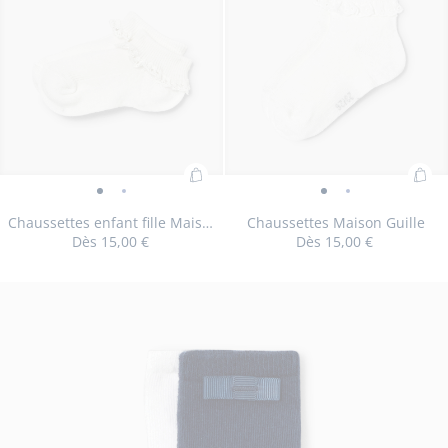
fille
Guille
Guille
Guille
Guil
Ajouter
Ajo
Chaussettes
Chaussettes
Chaussettes
Chaussettes
au
au
enfant
enfant
Maison
Maison
Chaussettes enfant fille Maison Guille
Chaussettes Maison Guille
panier
pan
Dès
15,00 €
Dès
15,00 €
fille
fille
Guille
Guille
:
:
Maison
Maison
-
-
Chaussettes
Cha
Guille
Guille
vue
vue
Taille
Chaussettes
Taille
Chaussettes
Taille
Chaussettes
Taille
Chaussettes
Taille
Chaussettes
Taille
Chaussettes
Taille
Chausset
Taille
Cha
23/26
27/30
31/34
35/37
23/26
27/30
31/34
35/37
enfant
Mai
-
-
01
02
disponible
enfant
disponible
enfant
disponible
enfant
disponible
enfant
disponible
Maison
disponible
Maison
disponible
Maison
disponib
Mai
fille
Guil
vue
vue
fille
fille
fille
fille
Guille
Guille
Guille
Guil
Maison
01
02
Maison
Maison
Maison
Maison
Guille
Guille
Guille
Guille
Guille