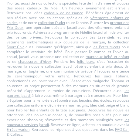
Profitez aussi de nos collections spéciales fête de fin d’année et trouvez
des idées
cadeaux de Noël
. Un heureux événement est arrivé ?
Retrouvez nos idées
cadeaux de naissance
. Bénéficiez également de
prix réduits avec nos collections spéciales de
vêtements enfants en
soldes
et de notre
collection Outlet
toute l’année. Guettez les
promotions
Prix Doux
, une opération spéciale Jacadi avec des vêtements enfant à
prix tout ronds. Adhérez au programme de Fidélité Jacadi afin de profiter
des
ventes privées
. Retrouvez la collection
Les Essentiels
et ses
vêtements emblématiques aux couleurs de la marque, la collection
Sport Chic
aussi innovante qu'élégante, ainsi que
les Petits tricots
pour
compléter le vestiaire de bébé. Pour passer l’automne et l’hiver au
chaud, Jacadi vous propose une collection de
manteaux bébé et enfant
et de
chaussures d'hiver
. Pendant les
Jolis Jours
, c’est l’occasion de
retrouver la nouvelle collection Jacadi bébé et enfant à prix doux. Un
mariage, un baptême, une communion de prévue ? Trouvez une
tenue
de cérémonie
pour votre enfant. Retrouvez les sacs
Tohana
,
confectionnés en partenariat avec l'Association malgache Tohana et
soutenez un projet permettant à des mamans en situation de grande
précarité d’apprendre le métier de couturière. Découvrez aussi
les
patrons Jacadi
à faire vous-même à partager et à transmettre. Pour bien
s'équiper pour la
rentrée
et répondre aux besoins des écoles, retrouvez
une
collection uniforme
déclinée en marine, gris, bleu ciel, beige et blanc
pour habiller les enfants de la tête aux pieds. Découvrez les nouvelles
attentions, des nouveaux conseils, de nouvelles possibilités pour une
expérience shopping réinventée et des moments privilégiés avec
les
nouveaux services Jacadi
. Réservez en ligne, achetez en boutique avec la
E-réservation
. Retrouvez les réponses à vos questions dans les
FAQ Call
& Collect
.