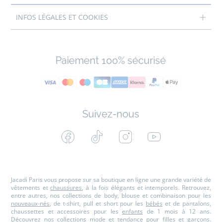
INFOS LÉGALES ET COOKIES
Paiement 100% sécurisé
Suivez-nous
Facebook
Tiktok
Instagram
Youtube
-
-
-
-
Jacadi
Jacadi
Jacadi
Jacadi
Paris
Paris
Paris
Paris
Jacadi Paris vous propose sur sa boutique en ligne une grande variété de
vêtements et
chaussures
, à la fois élégants et intemporels. Retrouvez,
entre autres, nos collections de body, blouse et combinaison pour les
nouveaux-nés
, de t-shirt, pull et short pour les
bébés
et de pantalons,
chaussettes et accessoires pour les
enfants
de 1 mois à 12 ans.
Découvrez nos collections mode et tendance pour filles et garçons.