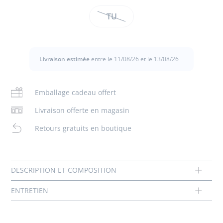
Taille
grain apporteront couleur et originalité aux coiffures de
TU
Entretien :
votre fille. Faciles à attacher grâce à leur système clic-clac,
elle les accordera facilement aux vêtements de la même
collection.
Pas de pressing
Livraison estimée
entre le 11/08/26 et le 13/08/26
- Système clic-clac
Pas de repassage
- Noeud en gros-grain
Composition :
Emballage cadeau offert
Pas de sèche-linge
Tissu principal: 70% polyester - 30% metal
Livraison offerte en magasin
Chlore interdit
Réf : 2027126
Retours gratuits en boutique
Pas de lavage