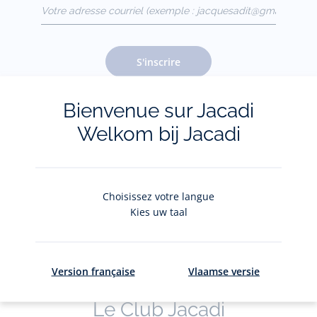
Votre adresse courriel
(exemple :
jacquesadit@gmail.com)
S'inscrire
Bienvenue sur Jacadi
Pour plus d'informations sur vos données personnelles,
cliquez-
Welkom bij Jacadi
ici
.
Choisissez votre langue
Kies uw taal
Version française
Vlaamse versie
Le Club Jacadi