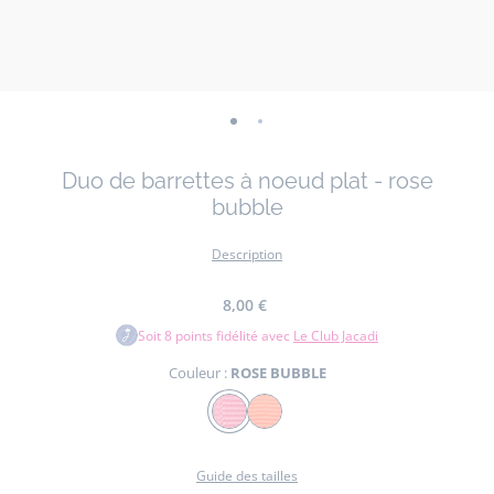
-
-
vue
vue
Duo de barrettes à noeud plat - rose
01
02
bubble
Description
8,00 €
Soit
8
points fidélité avec
Le Club Jacadi
Couleur :
ROSE BUBBLE
Couleur
ROSE
ORANGE
BUBBLE
FLUO
Guide des tailles
Ces élégantes barrettes ornées d'un noeud plat en gros-